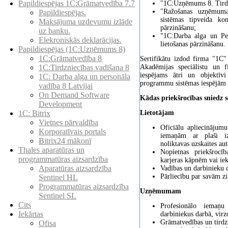
Papildiespējas 1C:Grāmatvedība 7.7
"1C:Uzņēmums 8. Tirdz
"Ražošanas uzņēmum
Papildiespējas.
sistēmas tipveida kon
Maksājuma uzdevumu izlāde
pārzināšanu;
uz banku.
"1C:Darba alga un Pe
Elekroniskās deklarācijas.
lietošanas pārzināšanu.
Papildiespējas (1C:Uzņēmums 8)
1C:Grāmatvedība 8
Sertifikātu izdod firma "1C"
Akadēmijas speciālistu un f
1C:Tirdzniecības vadīšana 8
iespējams ātri un objektīv
1С: Darba alga un personāla
programmu sistēmas iespējām 
vadība 8 Latvijai
On Demand Software
Kādas priekšrocības sniedz s
Development
Lietotājam
1C: Bitrix
Vietnes pārvaldība
Oficiālu apliecinājumu
Korporatīvais portals
iemaņām ar plaši izp
Bitrix24 mākonī
noliktavas uzskaites a
Thales aparatūras un
Nopietnas priekšrocīb
programmatūras aizsardzība
karjeras kāpnēm vai iek
Aparatūras aizsardzība
Vadības un darbinieku c
Pārliecību par savām z
Sentinel HL
Programmatūras aizsardzība
Uzņēmumam
Sentinel SL
Cits
Profesionālo iemaņu
Iekārtas
darbiniekus darbā, virz
Grāmatvedības un tirdz
Ofisa