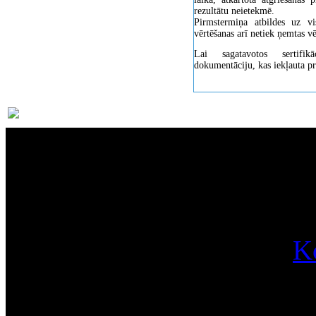
rezultātu neietekmē.
Pirmstermiņa atbildes uz v
vērtēšanas arī netiek ņemtas vē
Lai sagatavotos sertifik
dokumentāciju, kas iekļauta 
Par
K