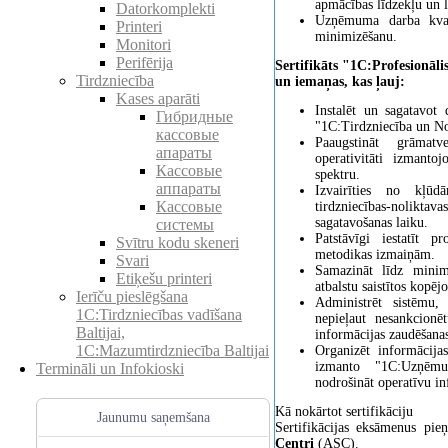
apmācības līdzekļu un l
Datorkomplekti
Uzņēmuma darba kvali
Printeri
minimizēšanu.
Monitori
Perifērija
Sertifikāts "1C:Profesionāli
Tirdzniecība
un iemaņas, kas ļauj:
Kases aparāti
Instalēt un sagatavo
Гибридные
"1C:Tirdzniecība un No
кассовые
Paaugstināt grāmatv
апараты
operativitāti izmanto
Кассовые
spektru.
аппараты
Izvairīties no kļūd
Кассовые
tirdzniecības-noliktav
sagatavošanas laiku.
системы
Patstāvīgi iestatīt 
Svītru kodu skeneri
metodikas izmaiņām.
Svari
Samazināt līdz minim
Etiķešu printeri
atbalstu saistītos kopē
Ierīču pieslēgšana
Administrēt sistēmu,
1C:Tirdzniecības vadīšana
nepieļaut nesankcionē
Baltijai,
informācijas zaudēšanas
1C:Mazumtirdzniecība Baltijai
Organizēt informācija
izmanto "1C:Uzņēmu
Termināli un Infokioski
nodrošināt operatīvu i
Kā nokārtot sertifikāciju
Jaunumu saņemšana
Sertifikācijas eksāmenus p
Centri
(ASC).