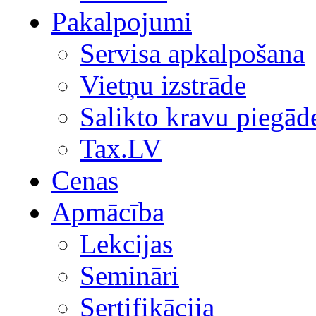
Pakalpojumi
Servisa apkalpošana
Vietņu izstrāde
Salikto kravu piegād
Tax.LV
Cenas
Apmācība
Lekcijas
Semināri
Sertifikācija