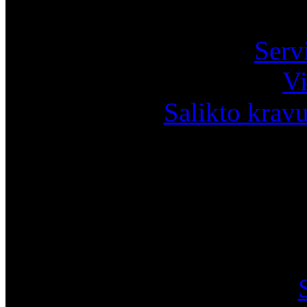
Pa
Serv
Vi
Salikto krav