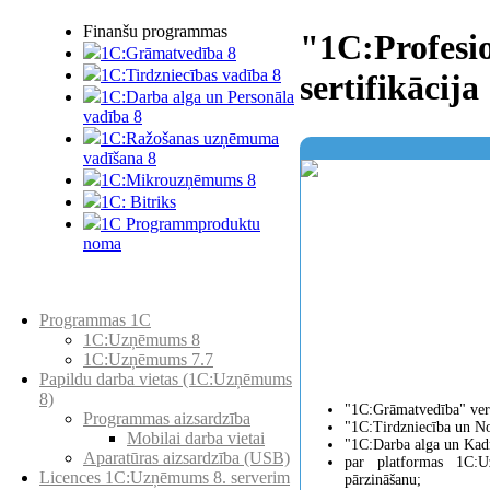
Finanšu programmas
"1C:Profesio
1C:Grāmatvedība 8
1C:Tirdzniecības vadība 8
sertifikācija
1C:Darba alga un Personāla
vadība 8
1C:Ražošanas uzņēmuma
vadīšana 8
1С:Мikrouzņēmums 8
1C: Bitriks
1C Programmproduktu
noma
Preču katalogs
Programmas 1C
1C:Uzņēmums 8
1C:Uzņēmums 7.7
Papildu darba vietas (1C:Uzņēmums
8)
"1C:Grāmatvedība" versi
Programmas aizsardzība
"1C:Tirdzniecība un No
Mobilai darba vietai
"1C:Darba alga un Kadr
Aparatūras aizsardzība (USB)
par platformas 1C:
Licences 1C:Uzņēmums 8. serverim
pārzināšanu;