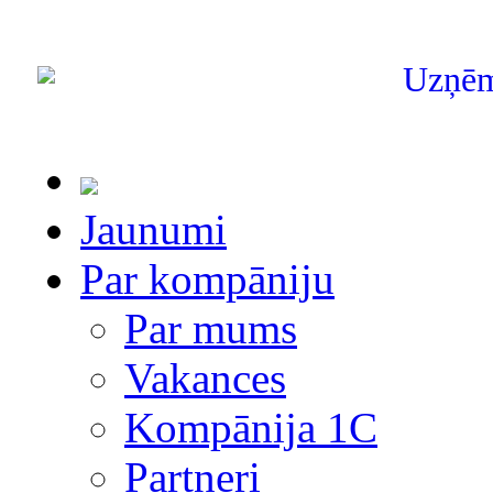
Uzņē
Jaunumi
Par kompāniju
Par mums
Vakances
Kompānija 1С
Partneri