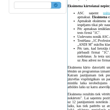
Eksāmena kārtošanai nepiec
ASC saņemt
reģi
apmaksai.
Eksāmena c
Apmaksāt eksāmenu un
iespējams tikai pēc na
Pēc apmaksas ienākšana
tests firmā "1C".
Uzdevums nonāk ASC ap
Testēšana „1C:Profesio
„ANDI M” mācību klasē.
Pēc tam, kad lietotājs 
pārbaudi firmai "1C".
nodošanas. Ja testa uz
uz Jūsu adresi no firmas
Eksāmenu kārto datorizēti u
tēmām un programmas izmant
Katram jautājumam tiek pied
jāizvēlas vispilnīgākais un pa
minūšu laika ierobežojums 
atbildes laiks uz katru atseviš
Eksāmena rezultāts tiek vērtē
nokārtots”. Lai saņemtu pozit
uz 12 jautājumiem noteiktās 
laiks, kas tiek patērēts uz 
laikā, atkārtota atgriešanā