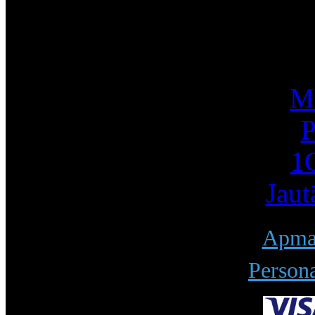
I
Mū
P
1С
Jaut
Apmak
Persona