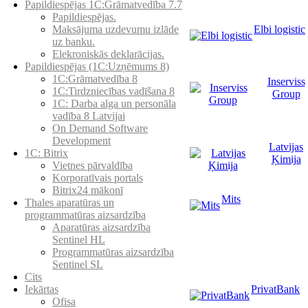
Papildiespējas 1C:Grāmatvedība 7.7
Papildiespējas.
Elbi logistic
Maksājuma uzdevumu izlāde
uz banku.
Elekroniskās deklarācijas.
Papildiespējas (1C:Uzņēmums 8)
1C:Grāmatvedība 8
Inserviss
1C:Tirdzniecības vadīšana 8
Group
1С: Darba alga un personāla
vadība 8 Latvijai
On Demand Software
Development
Latvijas
1C: Bitrix
Ķimija
Vietnes pārvaldība
Korporatīvais portals
Bitrix24 mākonī
Mits
Thales aparatūras un
programmatūras aizsardzība
Aparatūras aizsardzība
Sentinel HL
Programmatūras aizsardzība
Sentinel SL
Cits
PrivatBank
Iekārtas
Ofisa