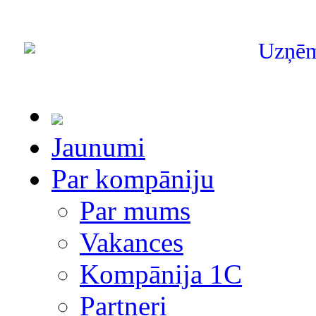
Uzņē
Jaunumi
Par kompāniju
Par mums
Vakances
Kompānija 1С
Partneri