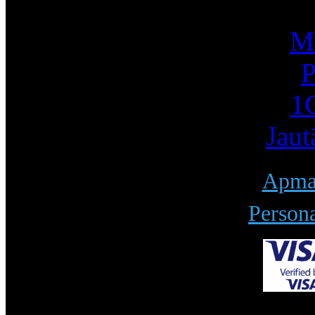
Mū
P
1С
Jaut
Apmak
Persona