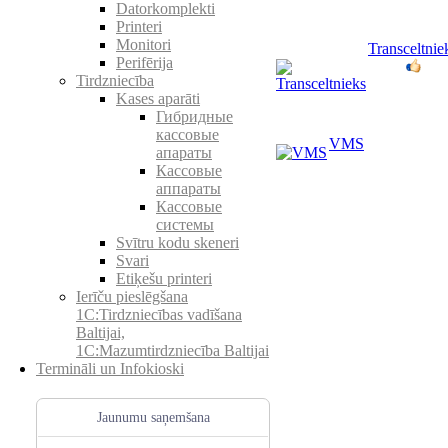
Datorkomplekti
Printeri
Monitori
Transceltnie
Perifērija
Tirdzniecība
Kases aparāti
Гибридные
кассовые
VMS
апараты
Кассовые
аппараты
Кассовые
системы
Svītru kodu skeneri
Svari
Etiķešu printeri
Ierīču pieslēgšana
1C:Tirdzniecības vadīšana
Baltijai,
1C:Mazumtirdzniecība Baltijai
Termināli un Infokioski
Jaunumu saņemšana