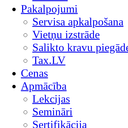
Pakalpojumi
Servisa apkalpošana
Vietņu izstrāde
Salikto kravu piegād
Tax.LV
Cenas
Apmācība
Lekcijas
Semināri
Sertifikācija