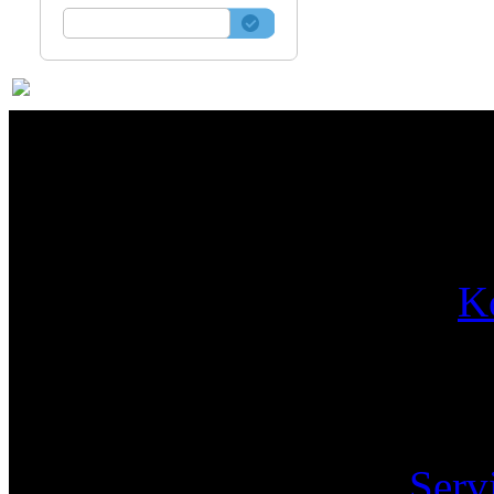
Par
K
Pa
Serv