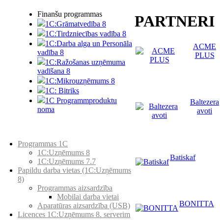
Finanšu programmas
PARTNERI
1C:Grāmatvedība 8
1C:Tirdzniecības vadība 8
1C:Darba alga un Personāla
ACME
vadība 8
PLUS
1C:Ražošanas uzņēmuma
vadīšana 8
1С:Мikrouzņēmums 8
1C: Bitriks
1C Programmproduktu
Baltezera
noma
avoti
Preču katalogs
Programmas 1C
1C:Uzņēmums 8
Batiskaf
1C:Uzņēmums 7.7
Papildu darba vietas (1C:Uzņēmums
8)
Programmas aizsardzība
Mobilai darba vietai
BONITTA
Aparatūras aizsardzība (USB)
Licences 1C:Uzņēmums 8. serverim