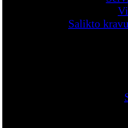
Vi
Salikto krav
I