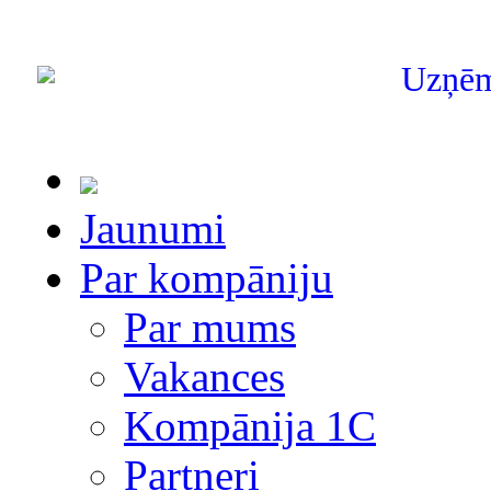
Uzņē
Jaunumi
Par kompāniju
Par mums
Vakances
Kompānija 1С
Partneri