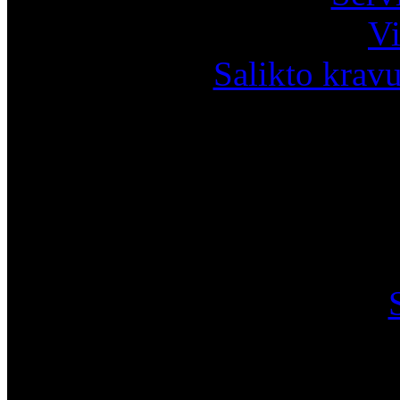
Vi
Salikto krav
I