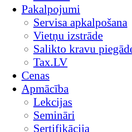
Pakalpojumi
Servisa apkalpošana
Vietņu izstrāde
Salikto kravu piegād
Tax.LV
Cenas
Apmācība
Lekcijas
Semināri
Sertifikācija