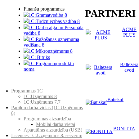
Finanšu programmas
PARTNERI
1C:Grāmatvedība 8
1C:Tirdzniecības vadība 8
1C:Darba alga un Personāla
ACME
vadība 8
PLUS
1C:Ražošanas uzņēmuma
vadīšana 8
1С:Мikrouzņēmums 8
1C: Bitriks
1C Programmproduktu
Baltezera
noma
avoti
Preču katalogs
Programmas 1C
1C:Uzņēmums 8
Batiskaf
1C:Uzņēmums 7.7
Papildu darba vietas (1C:Uzņēmums
8)
Programmas aizsardzība
Mobilai darba vietai
BONITTA
Aparatūras aizsardzība (USB)
Licences 1C:Uzņēmums 8. serverim