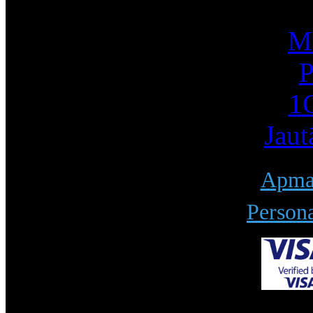
Mū
P
1С
Jaut
Apmak
Persona