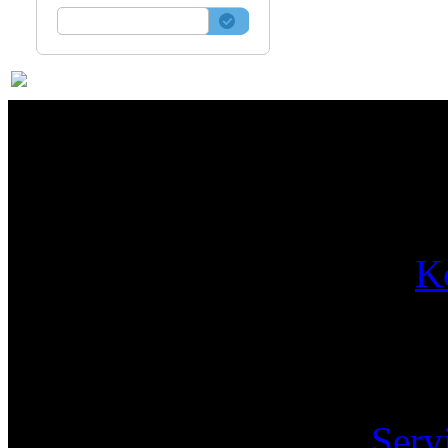
Par
K
Pa
Serv