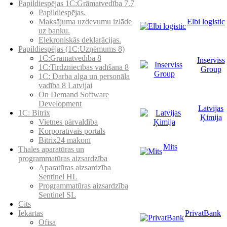
Papildiespējas 1C:Grāmatvedība 7.7
Papildiespējas.
Elbi logistic
Maksājuma uzdevumu izlāde
uz banku.
Elekroniskās deklarācijas.
Papildiespējas (1C:Uzņēmums 8)
1C:Grāmatvedība 8
Inserviss
1C:Tirdzniecības vadīšana 8
Group
1С: Darba alga un personāla
vadība 8 Latvijai
On Demand Software
Development
Latvijas
1C: Bitrix
Ķimija
Vietnes pārvaldība
Korporatīvais portals
Bitrix24 mākonī
Mits
Thales aparatūras un
programmatūras aizsardzība
Aparatūras aizsardzība
Sentinel HL
Programmatūras aizsardzība
Sentinel SL
Cits
PrivatBank
Iekārtas
Ofisa