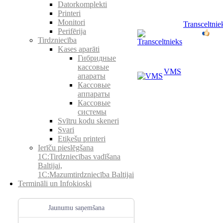
Datorkomplekti
Printeri
Monitori
Transceltnie
Perifērija
Tirdzniecība
Kases aparāti
Гибридные
кассовые
VMS
апараты
Кассовые
аппараты
Кассовые
системы
Svītru kodu skeneri
Svari
Etiķešu printeri
Ierīču pieslēgšana
1C:Tirdzniecības vadīšana
Baltijai,
1C:Mazumtirdzniecība Baltijai
Termināli un Infokioski
Jaunumu saņemšana