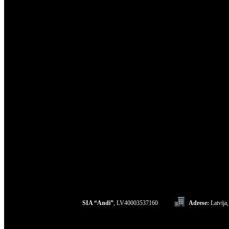
SIA “Andi”
, LV40003537160
Adrese:
Latvija,