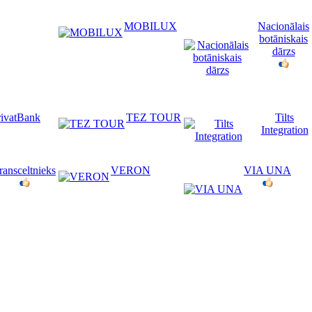
MOBILUX
Nacionālais
botāniskais
dārzs
rivatBank
TEZ TOUR
Tilts
Integration
ransceltnieks
VERON
VIA UNA