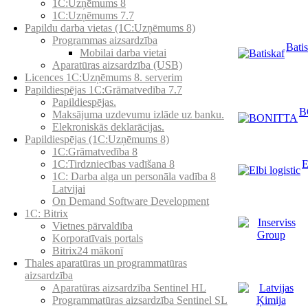
1C:Uzņēmums 8
1C:Uzņēmums 7.7
Papildu darba vietas (1C:Uzņēmums 8)
Programmas aizsardzība
Bati
Mobilai darba vietai
Aparatūras aizsardzība (USB)
Licences 1C:Uzņēmums 8. serverim
Papildiespējas 1C:Grāmatvedība 7.7
Papildiespējas.
B
Maksājuma uzdevumu izlāde uz banku.
Elekroniskās deklarācijas.
Papildiespējas (1C:Uzņēmums 8)
1C:Grāmatvedība 8
E
1C:Tirdzniecības vadīšana 8
1С: Darba alga un personāla vadība 8
Latvijai
On Demand Software Development
1C: Bitrix
Vietnes pārvaldība
Korporatīvais portals
Bitrix24 mākonī
Thales aparatūras un programmatūras
aizsardzība
Aparatūras aizsardzība Sentinel HL
Programmatūras aizsardzība Sentinel SL