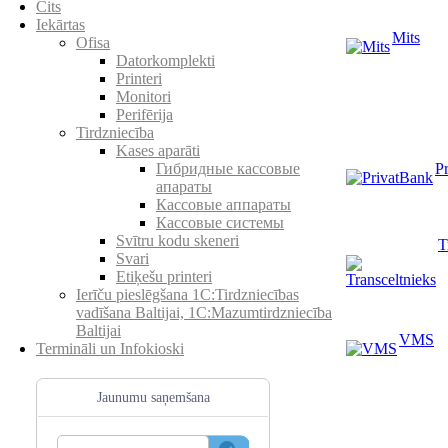
Cits
Iekārtas
Mits
Ofisa
Datorkomplekti
Printeri
Monitori
Perifērija
Tirdzniecība
Kases aparāti
P
Гибридные кассовые
апараты
Кассовые аппараты
Кассовые системы
Svītru kodu skeneri
T
Svari
Etiķešu printeri
Ierīču pieslēgšana 1C:Tirdzniecības
vadīšana Baltijai, 1C:Mazumtirdzniecība
Baltijai
VMS
Termināli un Infokioski
Jaunumu saņemšana