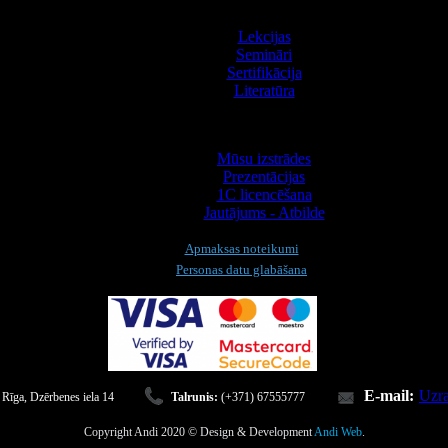
Apmācība
Lekcijas
Semināri
Sertifikācija
Literatūra
Informācija
Mūsu izstrādes
Prezentācijas
1С licencēšana
Jautājums - Atbilde
Apmaksas noteikumi
Personas datu glabāšana
E-mail:
Uzra
 Rīga, Dzērbenes iela 14
Talrunis:
(+371) 67555777
Copyright Andi 2020 © Design & Development
Andi Web
.