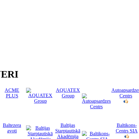
ERI
ACME
AQUATEX
Autoapsardze
PLUS
Group
Centrs
Baltezera
Baltijas
Baltikons-
avoti
Starptautiskā
Centrs SIA
Akadēmija