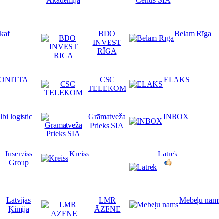
skaf
BDO
Belam Rīga
INVEST
RĪGA
ONITTA
CSC
ELAKS
TELEKOM
lbi logistic
Grāmatveža
INBOX
Prieks SIA
Inserviss
Kreiss
Latrek
Group
Latvijas
LMR
Mebeļu nam
Ķimija
ĀZENE