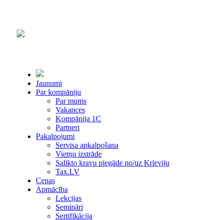
Jaunumi
Par kompāniju
Par mums
Vakances
Kompānija 1С
Partneri
Pakalpojumi
Servisa apkalpošana
Vietņu izstrāde
Salikto kravu piegāde no/uz Krieviju
Tax.LV
Cenas
Apmācība
Lekcijas
Semināri
Sertifikācija