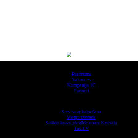
Par kompāniju
Par mums
Vakances
Kompānija 1С
Partneri
Pakalpojumi
Servisa apkalpošana
Vietņu izstrāde
Salikto kravu piegāde no/uz Krieviju
Tax.LV