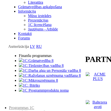
Literatūra
Grāmatvedības apkalpošana
Informācija
Mūsu izstrādes
Prezentācijas
1С licencēšana
Jautājums - Atbilde
Kontakti
Forums
Autorizācija
LV
RU
Finanšu programmas
PARTN
1C:Grāmatvedība 8
1C:Tirdzniecības vadība 8
1C:Darba alga un Personāla vadība 8
1C:Ražošanas uzņēmuma vadīšana 8
1С:Мikrouzņēmums 8
1C: Bitriks
1C Programmproduktu noma
Preču katalogs
Programmas 1C