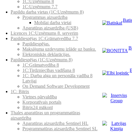
1C:Uzņēmums 8
1C:Uzņēmums 7.7
Papildu darba vietas (1C:Uzņēmums 8)
Programmas aizsardzība
Bati
Mobilai darba vietai
Aparatūras aizsardzība (USB)
Licences 1C:Uzņēmums 8. serverim
Papildiespējas 1C:Grāmatvedība 7.7
Papildiespējas.
B
Maksājuma uzdevumu izlāde uz banku.
Elekroniskās deklarācijas.
Papildiespējas (1C:Uzņēmums 8)
1C:Grāmatvedība 8
E
1C:Tirdzniecības vadīšana 8
1С: Darba alga un personāla vadība 8
Latvijai
On Demand Software Development
1C: Bitrix
Vietnes pārvaldība
Korporatīvais portals
Bitrix24 mākonī
Thales aparatūras un programmatūras
aizsardzība
Aparatūras aizsardzība Sentinel HL
Programmatūras aizsardzība Sentinel SL