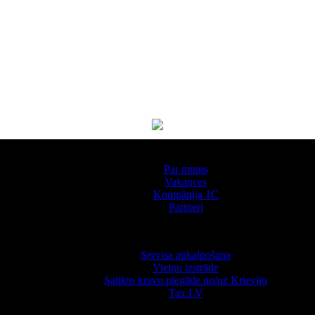
Par kompāniju
Par mums
Vakances
Kompānija 1С
Partneri
Pakalpojumi
Servisa apkalpošana
Vietņu izstrāde
Salikto kravu piegāde no/uz Krieviju
Tax.LV