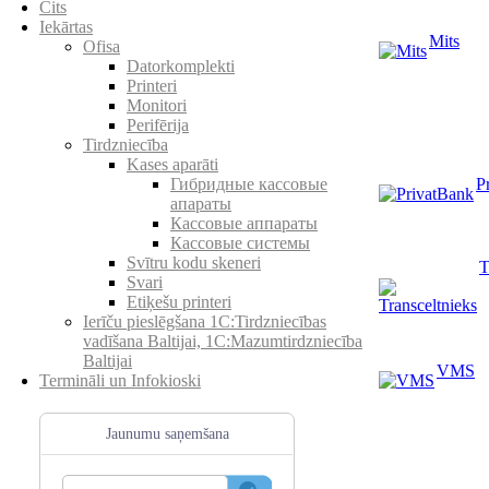
Cits
Iekārtas
Mits
Ofisa
Datorkomplekti
Printeri
Monitori
Perifērija
Tirdzniecība
Kases aparāti
P
Гибридные кассовые
апараты
Кассовые аппараты
Кассовые системы
Svītru kodu skeneri
T
Svari
Etiķešu printeri
Ierīču pieslēgšana 1C:Tirdzniecības
vadīšana Baltijai, 1C:Mazumtirdzniecība
Baltijai
VMS
Termināli un Infokioski
Jaunumu saņemšana