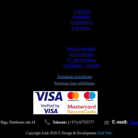
Apmācība
Lekcijas
Semināri
Sertifikācija
Literatūra
Informācija
Mūsu izstrādes
Prezentācijas
1С licencēšana
Jautājums - Atbilde
Apmaksas noteikumi
Personas datu glabāšana
E-mail:
Uzra
 Rīga, Dzērbenes iela 14
Talrunis:
(+371) 67555777
Copyright Andi 2020 © Design & Development
Andi Web
.