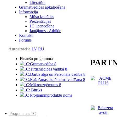
Literatūra
Grāmatvedības apkalpošana
Informācija
Mūsu izstrādes
Prezentācijas
1С licencēšana
Jautājums - Atbilde
Kontakti
Forums
Autorizācija
LV
RU
Finanšu programmas
PARTN
1C:Grāmatvedība 8
1C:Tirdzniecības vadība 8
1C:Darba alga un Personāla vadība 8
1C:Ražošanas uzņēmuma vadīšana 8
1С:Мikrouzņēmums 8
1C: Bitriks
1C Programmproduktu noma
Preču katalogs
Programmas 1C