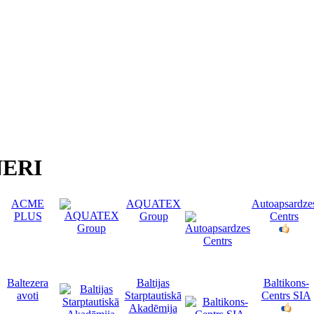
ERI
ACME
AQUATEX
Autoapsardze
PLUS
Group
Centrs
Baltezera
Baltijas
Baltikons-
avoti
Starptautiskā
Centrs SIA
Akadēmija