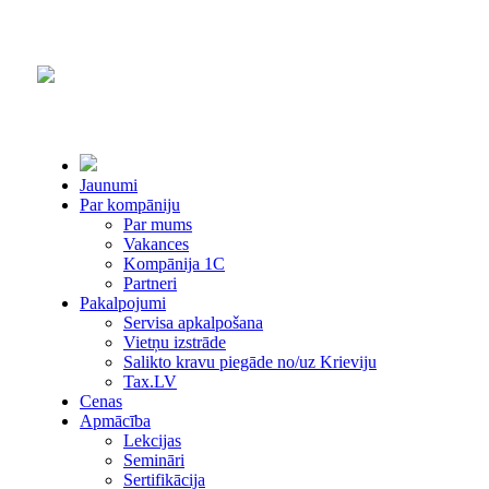
Jaunumi
Par kompāniju
Par mums
Vakances
Kompānija 1С
Partneri
Pakalpojumi
Servisa apkalpošana
Vietņu izstrāde
Salikto kravu piegāde no/uz Krieviju
Tax.LV
Cenas
Apmācība
Lekcijas
Semināri
Sertifikācija