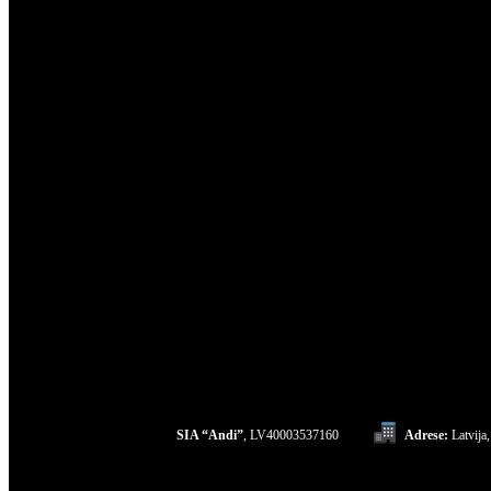
SIA “Andi”
, LV40003537160
Adrese:
Latvija,