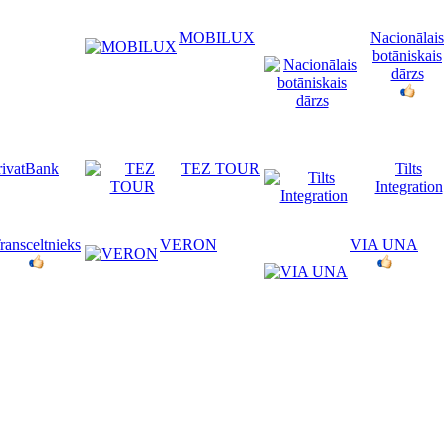
MOBILUX
Nacionālais
botāniskais
dārzs
rivatBank
TEZ TOUR
Tilts
Integration
ransceltnieks
VERON
VIA UNA