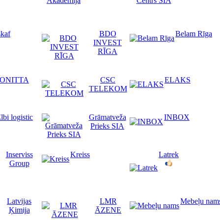
skaf
BDO
Belam Rīga
INVEST
RĪGA
ONITTA
CSC
ELAKS
TELEKOM
lbi logistic
Grāmatveža
INBOX
Prieks SIA
Inserviss
Kreiss
Latrek
Group
Latvijas
LMR
Mebeļu nam
Ķimija
ĀZENE