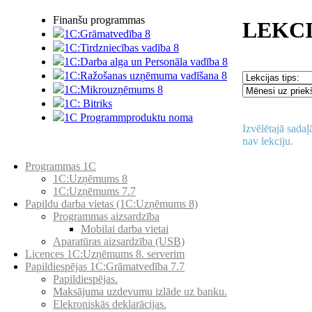
Finanšu programmas
LEKCI
1C:Grāmatvedība 8
1C:Tirdzniecības vadība 8
1C:Darba alga un Personāla vadība 8
1C:Ražošanas uzņēmuma vadīšana 8
1С:Мikrouzņēmums 8
1C: Bitriks
1C Programmproduktu noma
Izvēlētajā sadaļ
nav lekciju.
Preču katalogs
Programmas 1C
1C:Uzņēmums 8
1C:Uzņēmums 7.7
Papildu darba vietas (1C:Uzņēmums 8)
Programmas aizsardzība
Mobilai darba vietai
Aparatūras aizsardzība (USB)
Licences 1C:Uzņēmums 8. serverim
Papildiespējas 1C:Grāmatvedība 7.7
Papildiespējas.
Maksājuma uzdevumu izlāde uz banku.
Elekroniskās deklarācijas.