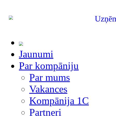
Uzņē
Jaunumi
Par kompāniju
Par mums
Vakances
Kompānija 1С
Partneri