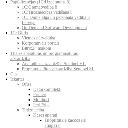
Papildiespējas (1C:Uzņēmums 8)
1C:Grāmatvedība 8
1C:Tirdzniecības vadīšana 8
1С: Darba alga un personāla vadība 8
Latvijai
On Demand Software Development
1C: Bitrix
Vietnes pārvaldība
Korporatīvais portals
Bitrix24 mākonī
Thales aparatūras un programmatūras
aizsardzība
Aparatūras aizsardzība Sentinel HL
Programmatūras aizsardzība Sentinel SL
Cits
Iekārtas
Ofisa
Datorkomplekti
Printeri
Monitori
Perifērija
Tirdzniecība
Kases aparāti
Гибридные кассовые
апараты