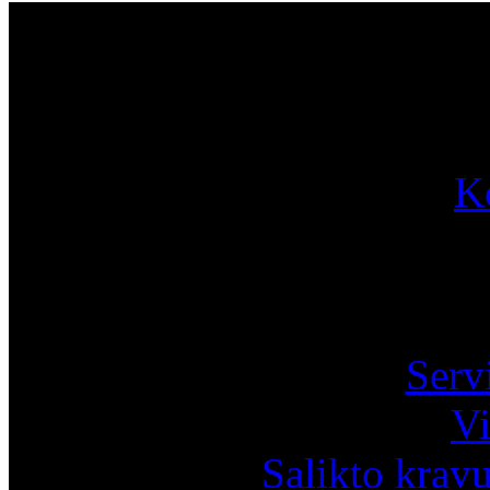
Par
K
Pa
Serv
Vi
Salikto krav