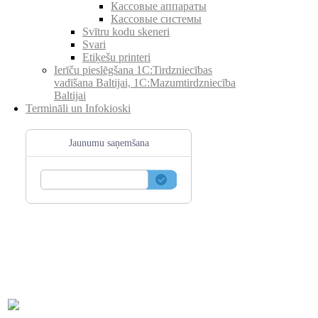
Кассовые аппараты
Кассовые системы
Svītru kodu skeneri
Svari
Etiķešu printeri
Ierīču pieslēgšana 1C:Tirdzniecības
vadīšana Baltijai, 1C:Mazumtirdzniecība
Baltijai
Termināli un Infokioski
Jaunumu saņemšana