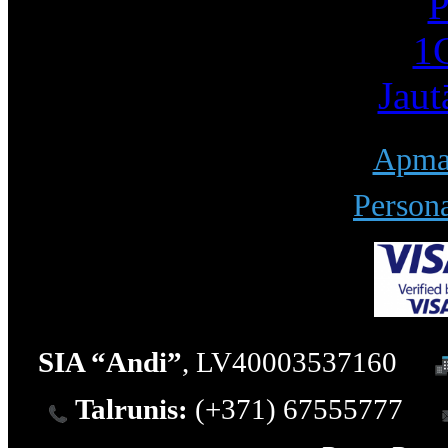
P
1С
Jaut
Apmak
Persona
SIA “Andi”
, LV40003537160
Talrunis:
(+371) 67555777