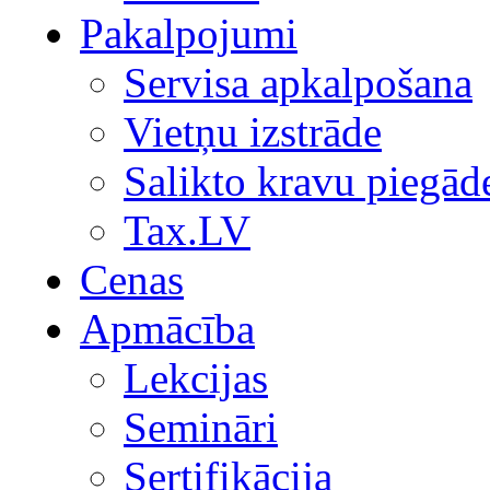
Pakalpojumi
Servisa apkalpošana
Vietņu izstrāde
Salikto kravu piegād
Tax.LV
Cenas
Apmācība
Lekcijas
Semināri
Sertifikācija