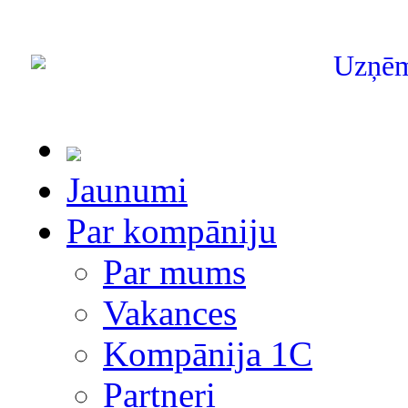
Uzņē
Jaunumi
Par kompāniju
Par mums
Vakances
Kompānija 1С
Partneri