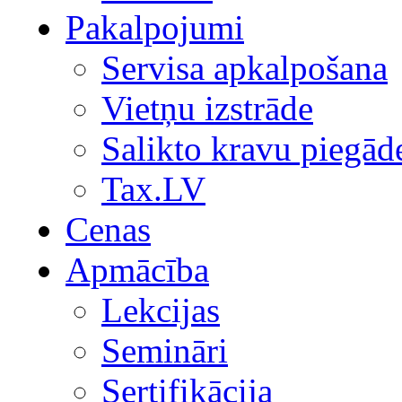
Pakalpojumi
Servisa apkalpošana
Vietņu izstrāde
Salikto kravu piegād
Tax.LV
Cenas
Apmācība
Lekcijas
Semināri
Sertifikācija