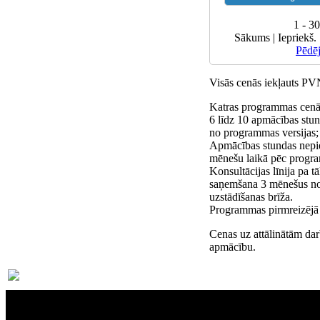
1 - 3
Sākums | Iepriekš. 
Pēdē
Visās cenās iekļauts P
Katras programmas cenā 
6 līdz 10 apmācības stun
no programmas versijas;
Apmācības stundas nepi
mēnešu laikā pēc progra
Konsultācijas līnija pa 
saņemšana 3 mēnešus n
uzstādīšanas brīža.
Programmas pirmreizējā i
Cenas uz attālinātām dar
apmācību.
Par