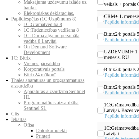
Maksājuma uzdevumu izlāde uz
veikals + portāl
banku.
Elekroniskās deklarācijas.
CRM+ 1. mēnesi
Papildiespējas (1C:Uzņēmums 8)
Papildu informāci
1C:Grāmatvedība 8
1C:Tirdzniecības vadīšana 8
Bitrix24: portāls 
1С: Darba alga un personāla
Papildu informāci
vadība 8 Latvijai
On Demand Software
UZDEVUMI+ 1.
Development
menesis. RU
1C: Bitrix
Vietnes pārvaldība
Korporatīvais portals
Bitrix24: portāls 
Bitrix24 mākonī
Papildu informāci
Thales aparatūras un programmatūras
aizsardzība
Bitrix24: portāls 
Aparatūras aizsardzība Sentinel
Papildu informāci
HL
Programmatūras aizsardzība
1C:Grāmatvedība
Sentinel SL
Latvijai. Bāzes ve
Cits
Papildu informāci
Iekārtas
Ofisa
1C:Grāmatvedība
Datorkomplekti
Latvijai.
Printeri