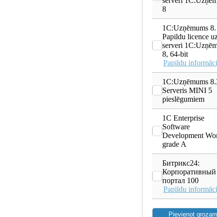
serveri 1С:Uzņē
8
1C:Uzņēmums 8.
Papildu licence u
serveri 1С:Uzņē
8, 64-bit
Papildu informāci
1C:Uzņēmums 8.
Serveris MINI 5
pieslēgumiem
1C Enterprise
Software
Development Wo
grade A
Битрикс24:
Корпоративный
портал 100
Papildu informāci