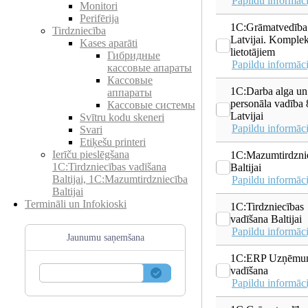
Papildu informāci
Monitori
Perifērija
1C:Grāmatvedība
Tirdzniecība
Latvijai. Komplek
Kases aparāti
lietotājiem
Гибридные
Papildu informāci
кассовые апараты
Кассовые
1C:Darba alga un
аппараты
personāla vadība 
Кассовые системы
Latvijai
Svītru kodu skeneri
Papildu informāci
Svari
Etiķešu printeri
Ierīču pieslēgšana
1C:Mazumtirdzni
1C:Tirdzniecības vadīšana
Baltijai
Baltijai, 1C:Mazumtirdzniecība
Papildu informāci
Baltijai
Termināli un Infokioski
1C:Tirdzniecības
vadīšana Baltijai
Papildu informāci
Jaunumu saņemšana
1C:ERP Uzņēmu
vadīšana
Papildu informāci