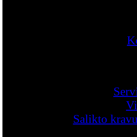
K
Pa
Serv
Vi
Salikto krav