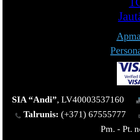
1С
Jaut
Apmak
Persona
SIA “Andi”
, LV40003537160
Talrunis:
(+371) 67555777
Pm. - Pt. 