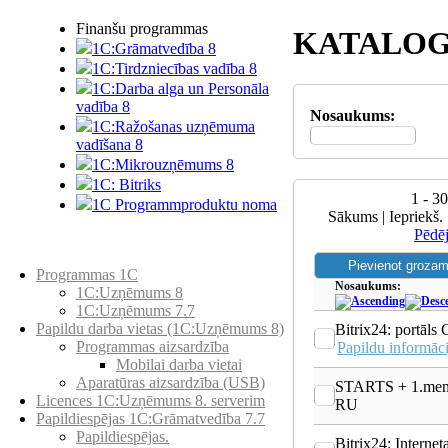
Finanšu programmas
KATALOG
1C:Grāmatvedība 8
1C:Tirdzniecības vadība 8
1C:Darba alga un Personāla
vadība 8
Nosaukums:
1C:Ražošanas uzņēmuma
vadīšana 8
1С:Мikrouzņēmums 8
1C: Bitriks
1 - 3
1C Programmproduktu noma
Sākums | Iepriekš. 
Pēdē
Preču katalogs
Programmas 1C
Nosaukums:
1C:Uzņēmums 8
1C:Uzņēmums 7.7
Papildu darba vietas (1C:Uzņēmums 8)
Bitrix24: portāl
Programmas aizsardzība
Papildu informāci
Mobilai darba vietai
Aparatūras aizsardzība (USB)
STARTS + 1.mene
Licences 1C:Uzņēmums 8. serverim
RU
Papildiespējas 1C:Grāmatvedība 7.7
Papildiespējas.
Bitrix24: Internet