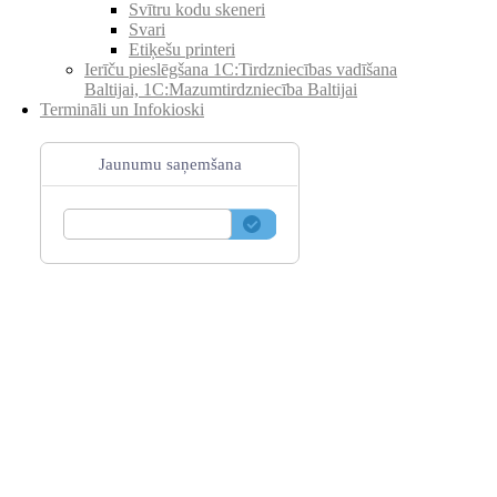
Svītru kodu skeneri
Svari
Etiķešu printeri
Ierīču pieslēgšana 1C:Tirdzniecības vadīšana
Baltijai, 1C:Mazumtirdzniecība Baltijai
Termināli un Infokioski
Jaunumu saņemšana