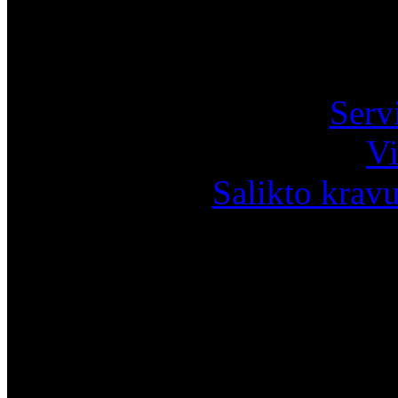
Pa
Serv
Vi
Salikto krav