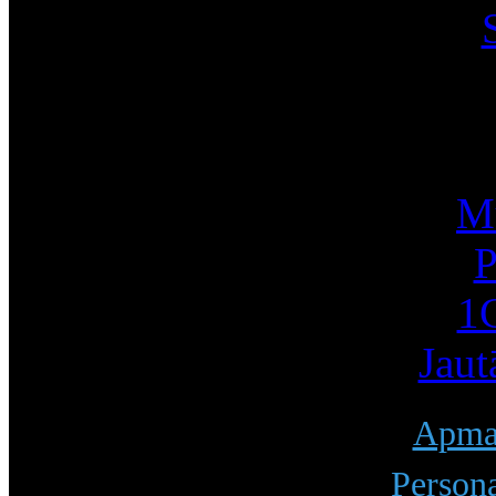
I
Mū
P
1С
Jaut
Apmak
Persona