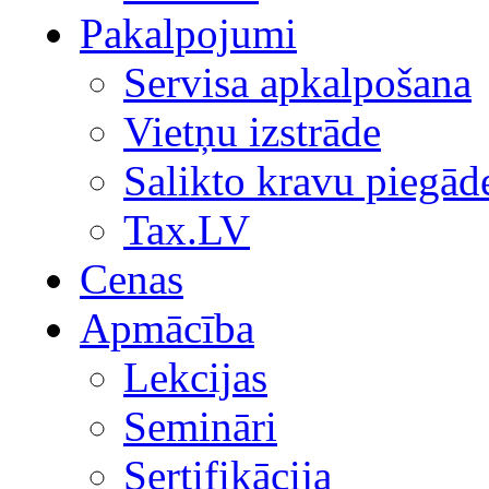
Pakalpojumi
Servisa apkalpošana
Vietņu izstrāde
Salikto kravu piegād
Tax.LV
Cenas
Apmācība
Lekcijas
Semināri
Sertifikācija