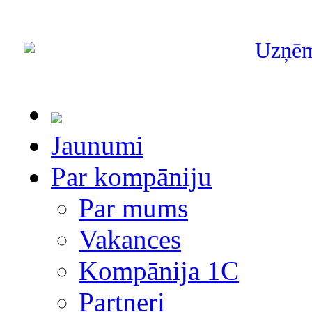
Uzņē
Jaunumi
Par kompāniju
Par mums
Vakances
Kompānija 1С
Partneri