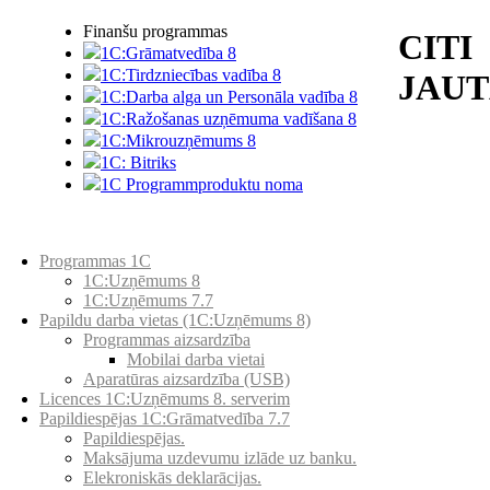
Finanšu programmas
CITI
1C:Grāmatvedība 8
1C:Tirdzniecības vadība 8
JAUT
1C:Darba alga un Personāla vadība 8
1C:Ražošanas uzņēmuma vadīšana 8
1С:Мikrouzņēmums 8
1C: Bitriks
1C Programmproduktu noma
Preču katalogs
Programmas 1C
1C:Uzņēmums 8
1C:Uzņēmums 7.7
Papildu darba vietas (1C:Uzņēmums 8)
Programmas aizsardzība
Mobilai darba vietai
Aparatūras aizsardzība (USB)
Licences 1C:Uzņēmums 8. serverim
Papildiespējas 1C:Grāmatvedība 7.7
Papildiespējas.
Maksājuma uzdevumu izlāde uz banku.
Elekroniskās deklarācijas.