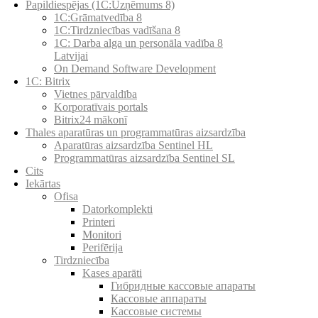
Papildiespējas (1C:Uzņēmums 8)
1C:Grāmatvedība 8
1C:Tirdzniecības vadīšana 8
1С: Darba alga un personāla vadība 8
Latvijai
On Demand Software Development
1C: Bitrix
Vietnes pārvaldība
Korporatīvais portals
Bitrix24 mākonī
Thales aparatūras un programmatūras aizsardzība
Aparatūras aizsardzība Sentinel HL
Programmatūras aizsardzība Sentinel SL
Cits
Iekārtas
Ofisa
Datorkomplekti
Printeri
Monitori
Perifērija
Tirdzniecība
Kases aparāti
Гибридные кассовые апараты
Кассовые аппараты
Кассовые системы