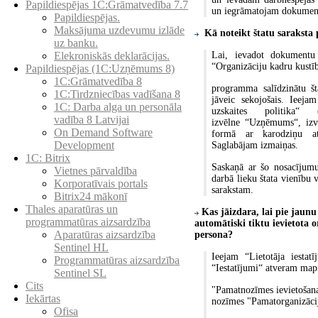
Papildiespējas 1C:Grāmatvedība 7.7
un
iegrāmatojam dokumen
Papildiespējas.
Maksājuma uzdevumu izlāde
Kā noteikt štatu saraksta
uz banku.
Lai, ievadot dokumentu
Elekroniskās deklarācijas.
“Organizāciju kadru kustī
Papildiespējas (1C:Uzņēmums 8)
1C:Grāmatvedība 8
programma salīdzinātu šta
1C:Tirdzniecības vadīšana 8
jāveic sekojošais. Ieej
1С: Darba alga un personāla
uzskaites politika“ 
vadība 8 Latvijai
izvēlne
“Uzņēmums“, izv
On Demand Software
formā ar karodziņu a
Development
Saglabājam izmaiņas.
1C: Bitrix
Saskaņā ar šo nosacījum
Vietnes pārvaldība
darbā lieku štata vienību 
Korporatīvais portals
sarakstam.
Bitrix24 mākonī
Thales aparatūras un
Kas jāizdara, lai pie jaun
programmatūras aizsardzība
automātiski tiktu ievietota
o
Aparatūras aizsardzība
persona?
Sentinel HL
Ieejam “Lietotāja iestat
Programmatūras aizsardzība
“Iestatījumi“ atveram ma
Sentinel SL
Cits
"Pamatnozīmes ievietošan
Iekārtas
nozīmes "Pamatorganizāci
Ofisa