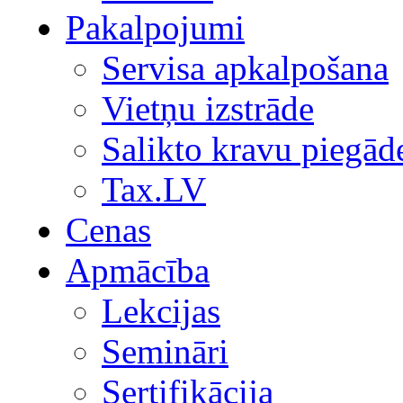
Pakalpojumi
Servisa apkalpošana
Vietņu izstrāde
Salikto kravu piegād
Tax.LV
Cenas
Apmācība
Lekcijas
Semināri
Sertifikācija