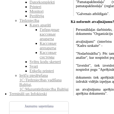
"Pamatapakšnodaļa" (v
Datorkomplekti
pamatapakšnodaļa" (reglam
Printeri
Monitori
"Galvenais atbildīgais".
Perifērija
Tirdzniecība
Kā noformēt atvaļinājumu
Kases aparāti
Гибридные
Personāldaļas darbinieks, 
dokumentu “Organizāciju
кассовые
апараты
atvaļinājumi“ (interfeiss
Кассовые
“Kadru uzskaite“ -
аппараты
Кассовые
“Nodarbinātība“). Pēc tam
системы
analīze“, kur nospiežot p
Svītru kodu skeneri
“Izveidot“, tiek izvei
Svari
nospiežot pogu “Aprēķināt
Etiķešu printeri
Ierīču pieslēgšana
dokuments tiek aprēķināt
1C:Tirdzniecības vadīšana
izdrukāt vidējās izpeļņas 
Baltijai,
1C:Mazumtirdzniecība Baltijai
un atvaļinājuma aprēķi
aprēķina dokumentu“.
Termināli un Infokioski
Jaunumu saņemšana