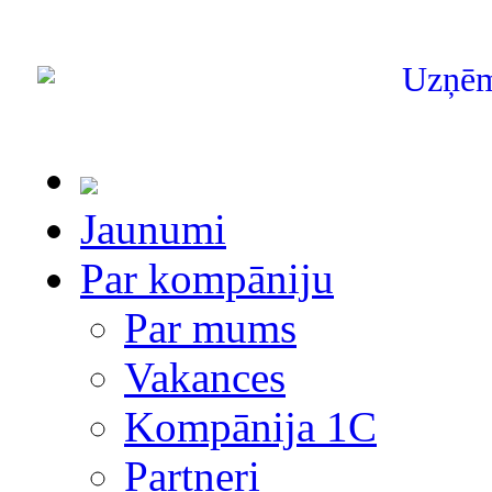
Uzņē
Jaunumi
Par kompāniju
Par mums
Vakances
Kompānija 1С
Partneri