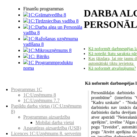
Finanšu programmas
DARBA AL
1C:Grāmatvedība 8
1C:Tirdzniecības vadība 8
PERSONĀL
1C:Darba alga un Personāla
vadība 8
1C:Ražošanas uzņēmuma
vadīšana 8
Kā noformēt darbnespējas l
1С:Мikrouzņēmums 8
Kā noteikt štatu saraksta pā
1C: Bitriks
Kas jāizdara, lai pie jaunu
1C Programmproduktu
automātiski tiktu ievietota
noma
Kā noformēt atvaļinājumu?
Kā noformēt darbnespējas l
Preču katalogs
Programmas 1C
Personāldaļas darbinieks
1C:Uzņēmums 8
prombūtne” (interfeiss
“
1C:Uzņēmums 7.7
“Kadru uzskaite” - “Noda
Papildu darba vietas (1C:Uzņēmums
darbinieks nav iznācis d
8)
darbinieks darba devēja
Programmas aizsardzība
atver apstrādi “Neierašanā
aprēķins“, izvēlne “Algas 
Mobilai darba vietai
pogu
“Izveidot“, automāti
Aparatūras aizsardzība (USB)
pogu “Atvērt aprēķina 
Licences 1C:Uzņēmums 8. serverim
un ievadām darbnespējas 