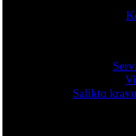
K
Pa
Serv
Vi
Salikto krav