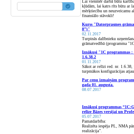
Lai vienmēr darbā būtu kartība
kļūdām, lai katrs rīts būtu ar 
mērķtiecību un neuzveicamu akt
finansiālo stāvokli!
Kurss "Datorprasmes grām
8”)"
02.11.2017
Turpinās dalībnieku uzņemšan
grāmatvedībā (programma "1C
Iznākusi "1С programmas : 
1.6.38.2
01.11.2017
Sākot ar relīzi red. nr. 1.6.38,
turpmākos konfigurācijas atja
Par cenu izmaiņām program
gada 01. augusta.
08.07.2017
Iznākusi programmas “1C:Grā
relīze Bāzes versijai un Profe
05.07.2017
Pamatdarbība:
Realizēta iespēja PL, NMA pā
realizācija”.