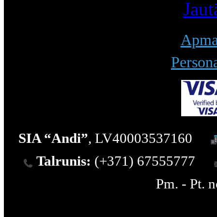
Jaut
Apmak
Persona
SIA “Andi”
, LV40003537160
Talrunis:
(+371) 67555777
Pm. - Pt. 