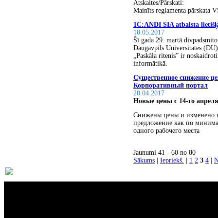
Atskaites/Pārskati:
Mainīts reglamenta pārskata 
1C:ANDI SIA atbalsta lietiš
18.05.2017
Šī gada 29. martā divpadsmito r
Daugavpils Universitātes (DU)
„Paskāla ritenis” ir noskaidroti 
informātikā.
Существенное снижение це
Корпоративный портал
20.04.2017
Новые цены с 14-го апреля
Снижены цены и изменено 
предложение как по минимал
одного рабочего места
Jaunumi 41 - 60 no 80
Sākums
|
Iepriekš.
|
1
2
3
4
|
N
Par