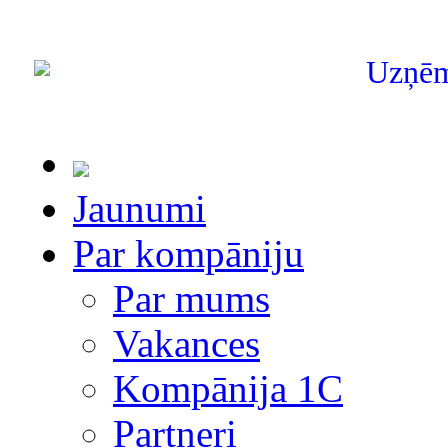
Uzņē
Jaunumi
Par kompāniju
Par mums
Vakances
Kompānija 1С
Partneri