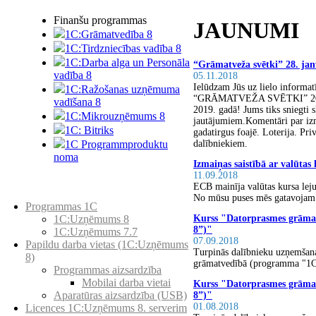
Finanšu programmas
JAUNUMI
1C:Grāmatvedība 8
1C:Tirdzniecības vadība 8
1C:Darba alga un Personāla
“Grāmatveža svētki” 28. jan
vadība 8
05.11.2018
Ielūdzam Jūs uz lielo info
1C:Ražošanas uzņēmuma
“GRĀMATVEŽA SVĒTKI” 2019. g
vadīšana 8
2019. gadā! Jums tiks sniegti 
1С:Мikrouzņēmums 8
jautājumiem.Komentāri par i
1C: Bitriks
gadatirgus foajē. Loterija. Pri
dalībniekiem.
1C Programmproduktu
noma
Izmaiņas saistībā ar valūtas
11.09.2018
ECB mainīja valūtas kursa leju
Preču katalogs
No mūsu puses mēs gatavojam t
Programmas 1C
Kurss "Datorprasmes grām
1C:Uzņēmums 8
8”)"
1C:Uzņēmums 7.7
07.09.2018
Papildu darba vietas (1C:Uzņēmums
Turpinās dalībnieku uzņemšan
8)
grāmatvedībā (programma "1C
Programmas aizsardzība
Mobilai darba vietai
Kurss "Datorprasmes grām
Aparatūras aizsardzība (USB)
8”)"
01.08.2018
Licences 1C:Uzņēmums 8. serverim