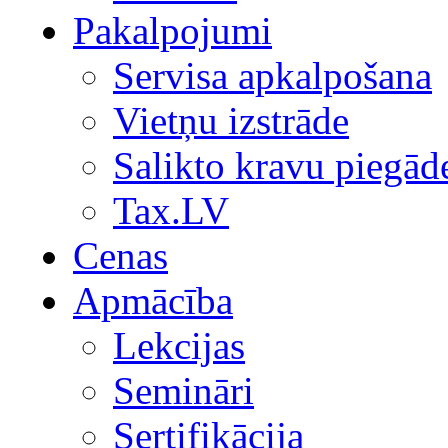
Pakalpojumi
Servisa apkalpošana
Vietņu izstrāde
Salikto kravu piegād
Tax.LV
Cenas
Apmācība
Lekcijas
Semināri
Sertifikācija