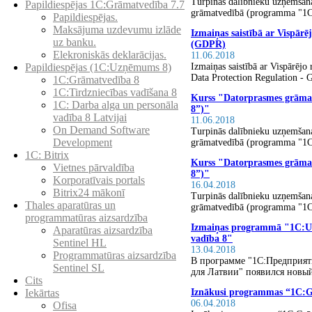
Turpinās dalībnieku uzņemšan
Papildiespējas 1C:Grāmatvedība 7.7
grāmatvedībā (programma "1C
Papildiespējas.
Maksājuma uzdevumu izlāde
Izmaiņas saistībā ar Vispārē
uz banku.
(GDPR)
Elekroniskās deklarācijas.
11.06.2018
Izmaiņas saistībā ar Vispārējo
Papildiespējas (1C:Uzņēmums 8)
Data Protection Regulation -
1C:Grāmatvedība 8
1C:Tirdzniecības vadīšana 8
Kurss "Datorprasmes grām
1С: Darba alga un personāla
8”)"
vadība 8 Latvijai
11.06.2018
On Demand Software
Turpinās dalībnieku uzņemšan
Development
grāmatvedībā (programma "1C
1C: Bitrix
Kurss "Datorprasmes grām
Vietnes pārvaldība
8”)"
Korporatīvais portals
16.04.2018
Bitrix24 mākonī
Turpinās dalībnieku uzņemšan
Thales aparatūras un
grāmatvedībā (programma "1C
programmatūras aizsardzība
Izmaiņas programmā "1C:Uz
Aparatūras aizsardzība
vadība 8"
Sentinel HL
13.04.2018
Programmatūras aizsardzība
В программе "1С:Предприят
Sentinel SL
для Латвии" появился новый
Cits
Iznākusi programmas “1C:Gr
Iekārtas
06.04.2018
Ofisa