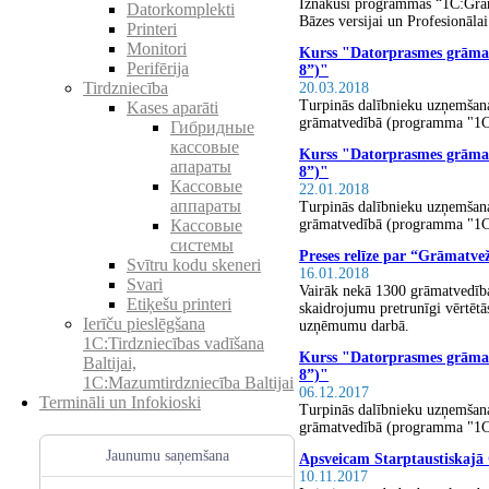
Iznākusi programmas “1C:Grāma
Datorkomplekti
Bāzes versijai un Profesionālai
Printeri
Monitori
Kurss "Datorprasmes grām
Perifērija
8”)"
Tirdzniecība
20.03.2018
Turpinās dalībnieku uzņemšan
Kases aparāti
grāmatvedībā (programma "1C
Гибридные
кассовые
Kurss "Datorprasmes grām
апараты
8”)"
Кассовые
22.01.2018
аппараты
Turpinās dalībnieku uzņemšan
grāmatvedībā (programma "1C
Кассовые
системы
Preses relīze par “Grāmatvež
Svītru kodu skeneri
16.01.2018
Svari
Vairāk nekā 1300 grāmatvedīb
Etiķešu printeri
skaidrojumu pretrunīgi vērtētā
Ierīču pieslēgšana
uzņēmumu darbā.
1C:Tirdzniecības vadīšana
Kurss "Datorprasmes grām
Baltijai,
8”)"
1C:Mazumtirdzniecība Baltijai
06.12.2017
Termināli un Infokioski
Turpinās dalībnieku uzņemšan
grāmatvedībā (programma "1C
Jaunumu saņemšana
Apsveicam Starptaustiskajā
10.11.2017