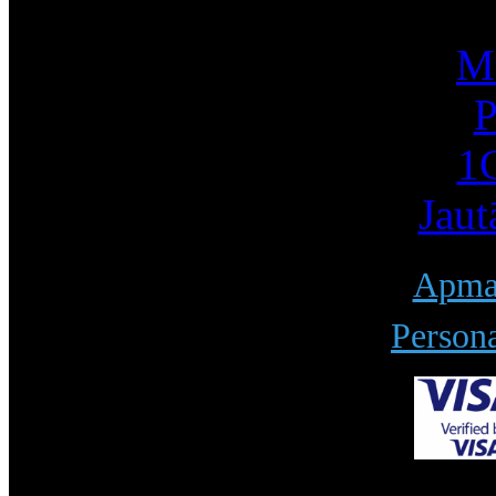
Mū
P
1С
Jaut
Apmak
Persona