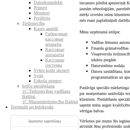
Datorkomplekti
tiecamies pilnībā apmierināt K
Printeri
jaunām tehnoloģijām, paredzēt 
Monitori
mērķi izveidot mūsu klientiem
Perifērija
mēs esam paplašinājuši darbība
Tirdzniecība
Kases aparāti
Mūsu uzņēmumā ietilpst:
Гибридные
кассовые
Vadības lēmumu automat
апараты
Finanšu grāmatvedības 
Кассовые
Visaptveroša tirdzniecī
аппараты
Кассовые
iekārtu piegāde
системы
Datorsistēmu nodaļa
Svītru kodu skeneri
Datoru uzstādīšana, kon
Svari
programmatūras un apara
Etiķešu printeri
Ierīču pieslēgšana
Pastāvīgu speciālo mārketinga
1C:Tirdzniecības vadīšana
par neatņemamu sastāvdaļu nor
Baltijai,
klientiem. Piedalīšanās speciā
1C:Mazumtirdzniecība Baltijai
saņemt mūsu augsti kvalificēto
Termināli un Infokioski
vērtīgas balvas.
Vēršoties pie mums Jūs iegūsiet
Jaunumu saņemšana
atrisināt Jūsu profesionālo uz