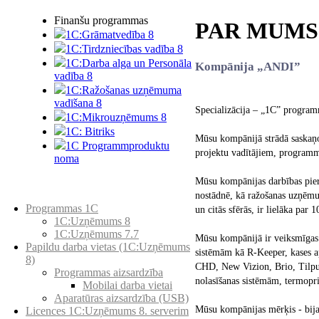
Finanšu programmas
PAR MUMS
1C:Grāmatvedība 8
1C:Tirdzniecības vadība 8
1C:Darba alga un Personāla
Kompānija „ANDI”
vadība 8
1C:Ražošanas uzņēmuma
vadīšana 8
Specializācija – „1C” program
1С:Мikrouzņēmums 8
1C: Bitriks
Mūsu kompānijā strādā saskaņo
1C Programmproduktu
projektu vadītājiem, programm
noma
Mūsu kompānijas darbības pier
Preču katalogs
nostādnē, kā ražošanas uzņēmum
Programmas 1C
un citās sfērās, ir lielāka par 
1C:Uzņēmums 8
1C:Uzņēmums 7.7
Mūsu kompānijā ir veiksmīgas i
Papildu darba vietas (1C:Uzņēmums
sistēmām kā R-Keeper, kases 
8)
CHD, New Vizion, Brio, Tilpu
Programmas aizsardzība
nolasīšanas sistēmām, termopr
Mobilai darba vietai
Aparatūras aizsardzība (USB)
Mūsu kompānijas mērķis - bija 
Licences 1C:Uzņēmums 8. serverim