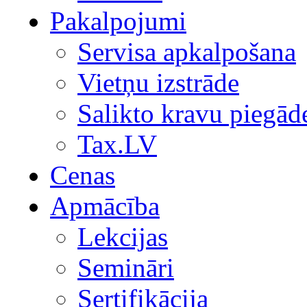
Pakalpojumi
Servisa apkalpošana
Vietņu izstrāde
Salikto kravu piegād
Tax.LV
Cenas
Apmācība
Lekcijas
Semināri
Sertifikācija