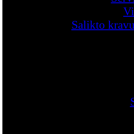
Vi
Salikto krav
I