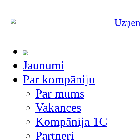
Uzņē
Jaunumi
Par kompāniju
Par mums
Vakances
Kompānija 1С
Partneri