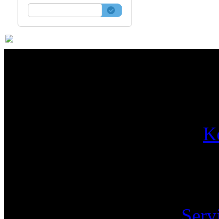
Par
K
Pa
Serv