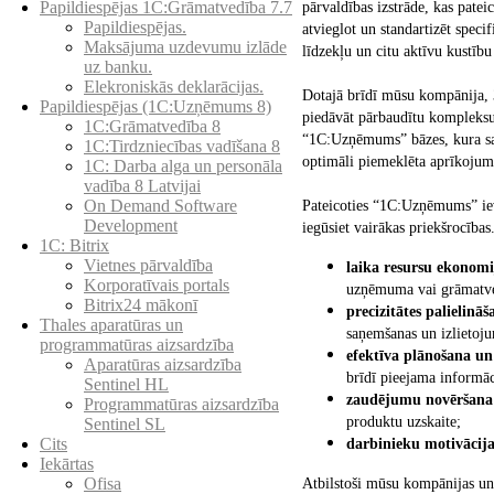
Papildiespējas 1C:Grāmatvedība 7.7
pārvaldības izstrāde, kas patei
Papildiespējas.
atvieglot un standartizēt speci
Maksājuma uzdevumu izlāde
līdzekļu un citu aktīvu kustī
uz banku.
Elekroniskās deklarācijas.
Dotajā brīdī mūsu kompānija, 3
Papildiespējas (1C:Uzņēmums 8)
piedāvāt pārbaudītu kompleks
1C:Grāmatvedība 8
“1C:Uzņēmums” bāzes, kura sas
1C:Tirdzniecības vadīšana 8
optimāli piemeklēta aprīkojum
1С: Darba alga un personāla
vadība 8 Latvijai
On Demand Software
Pateicoties “1C:Uzņēmums” iev
Development
iegūsiet vairākas priekšrocība
1C: Bitrix
Vietnes pārvaldība
laika resursu ekonomi
Korporatīvais portals
uzņēmuma vai grāmatved
Bitrix24 mākonī
precizitātes palielināš
Thales aparatūras un
saņemšanas un izlietoj
programmatūras aizsardzība
efektīva plānošana un
Aparatūras aizsardzība
brīdī pieejama informāc
Sentinel HL
zaudējumu novēršana
Programmatūras aizsardzība
produktu uzskaite;
Sentinel SL
Cits
darbinieku motivācij
Iekārtas
Ofisa
Atbilstoši mūsu kompānijas un 