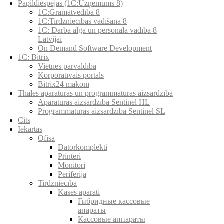
Papildiespējas (1C:Uzņēmums 8)
1C:Grāmatvedība 8
1C:Tirdzniecības vadīšana 8
1С: Darba alga un personāla vadība 8
Latvijai
On Demand Software Development
1C: Bitrix
Vietnes pārvaldība
Korporatīvais portals
Bitrix24 mākonī
Thales aparatūras un programmatūras aizsardzība
Aparatūras aizsardzība Sentinel HL
Programmatūras aizsardzība Sentinel SL
Cits
Iekārtas
Ofisa
Datorkomplekti
Printeri
Monitori
Perifērija
Tirdzniecība
Kases aparāti
Гибридные кассовые
апараты
Кассовые аппараты