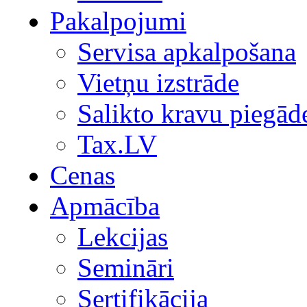
Pakalpojumi
Servisa apkalpošana
Vietņu izstrāde
Salikto kravu piegād
Tax.LV
Cenas
Apmācība
Lekcijas
Semināri
Sertifikācija