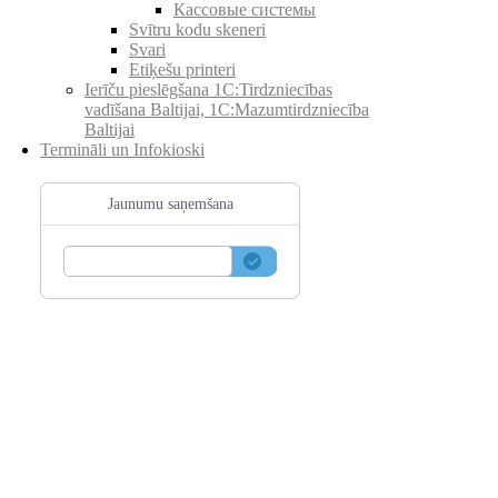
Кассовые системы
Svītru kodu skeneri
Svari
Etiķešu printeri
Ierīču pieslēgšana 1C:Tirdzniecības
vadīšana Baltijai, 1C:Mazumtirdzniecība
Baltijai
Termināli un Infokioski
Jaunumu saņemšana