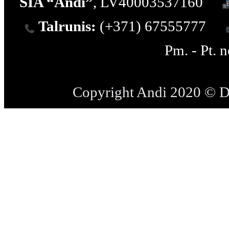
SIA “Andi”
, LV40003537160
Talrunis:
(+371) 67555777
Pm. - Pt. 
Copyright Andi 2020 © 