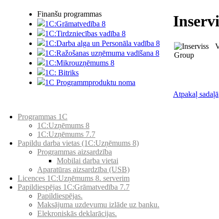
Finanšu programmas
Inserv
1C:Grāmatvedība 8
1C:Tirdzniecības vadība 8
1C:Darba alga un Personāla vadība 8
V
1C:Ražošanas uzņēmuma vadīšana 8
1С:Мikrouzņēmums 8
1C: Bitriks
1C Programmproduktu noma
Atpakaļ sadaļā
Preču katalogs
Programmas 1C
1C:Uzņēmums 8
1C:Uzņēmums 7.7
Papildu darba vietas (1C:Uzņēmums 8)
Programmas aizsardzība
Mobilai darba vietai
Aparatūras aizsardzība (USB)
Licences 1C:Uzņēmums 8. serverim
Papildiespējas 1C:Grāmatvedība 7.7
Papildiespējas.
Maksājuma uzdevumu izlāde uz banku.
Elekroniskās deklarācijas.