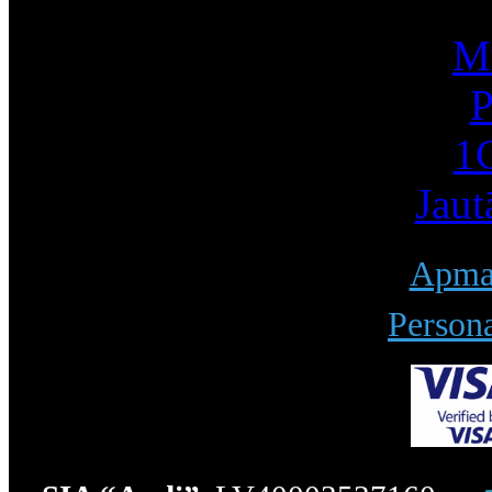
Mū
P
1С
Jaut
Apmak
Persona