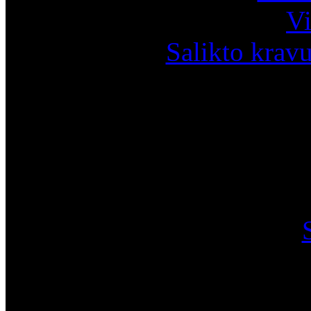
Vi
Salikto krav
I