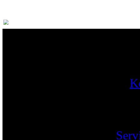
Par
K
Pa
Serv