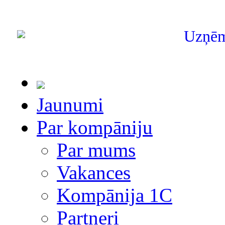
Uzņē
Jaunumi
Par kompāniju
Par mums
Vakances
Kompānija 1С
Partneri