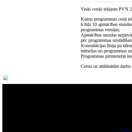
Visās cenās iekļauts PVN 
Katras programmas cenā iek
6 līdz 10 apmācības stundas
programmas versijas;
Apmācības stundas nepieci
pēc programmas uzstādīšan
Konsultācijas līnija pa tāl
mēnešus no programmas uzs
Programmas pirmreizējā inst
Cenas uz attālinātām darba
Par