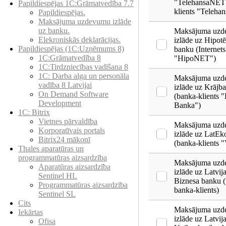
"TelehansaNET"
Papildiespējas 1C:Grāmatvedība 7.7
klients "Telehan
Papildiespējas.
Maksājuma uzdevumu izlāde
uz banku.
Maksājuma uz
Elekroniskās deklarācijas.
izlāde uz Hipot
Papildiespējas (1C:Uzņēmums 8)
banku (Internets
1C:Grāmatvedība 8
"HipoNET")
1C:Tirdzniecības vadīšana 8
1С: Darba alga un personāla
Maksājuma uz
vadība 8 Latvijai
izlāde uz Krājb
On Demand Software
(banka-klients "
Development
Banka")
1C: Bitrix
Vietnes pārvaldība
Maksājuma uz
Korporatīvais portals
izlāde uz LatEk
Bitrix24 mākonī
(banka-klients "
Thales aparatūras un
programmatūras aizsardzība
Maksājuma uz
Aparatūras aizsardzība
izlāde uz Latvij
Sentinel HL
Biznesa banku (I
Programmatūras aizsardzība
banka-klients)
Sentinel SL
Cits
Maksājuma uz
Iekārtas
izlāde uz Latvij
Ofisa