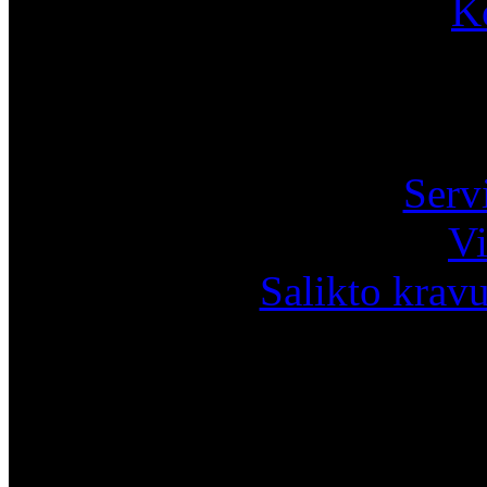
K
Pa
Serv
Vi
Salikto krav