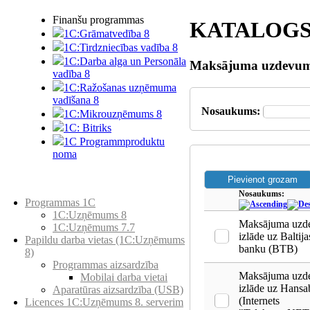
Finanšu programmas
KATALOG
1C:Grāmatvedība 8
1C:Tirdzniecības vadība 8
1C:Darba alga un Personāla
Maksājuma uzdevumu
vadība 8
1C:Ražošanas uzņēmuma
vadīšana 8
Nosaukums:
1С:Мikrouzņēmums 8
1C: Bitriks
1C Programmproduktu
noma
Preču katalogs
Nosaukums:
Programmas 1C
1C:Uzņēmums 8
Maksājuma uz
1C:Uzņēmums 7.7
izlāde uz Baltija
Papildu darba vietas (1C:Uzņēmums
banku (BTB)
8)
Programmas aizsardzība
Maksājuma uz
Mobilai darba vietai
izlāde uz Hans
Aparatūras aizsardzība (USB)
(Internets
Licences 1C:Uzņēmums 8. serverim