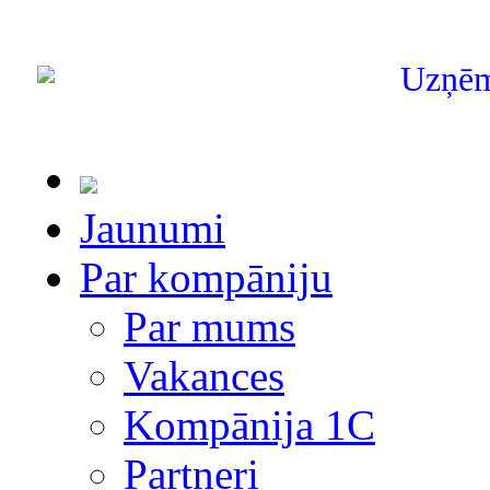
Uzņē
Jaunumi
Par kompāniju
Par mums
Vakances
Kompānija 1С
Partneri