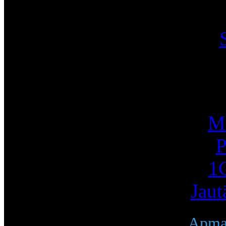
I
Mū
P
1С
Jaut
Apmak