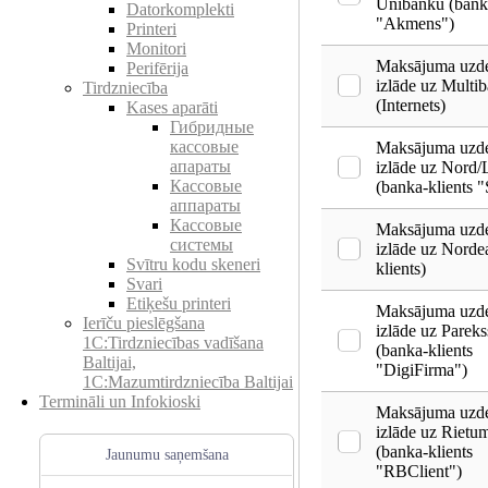
Unibanku (banka
Datorkomplekti
"Akmens")
Printeri
Monitori
Maksājuma uz
Perifērija
izlāde uz Multi
Tirdzniecība
(Internets)
Kases aparāti
Гибридные
кассовые
Maksājuma uz
апараты
izlāde uz Nord
Кассовые
(banka-klients "
аппараты
Кассовые
Maksājuma uz
системы
izlāde uz Norde
Svītru kodu skeneri
klients)
Svari
Etiķešu printeri
Maksājuma uz
Ierīču pieslēgšana
izlāde uz Parek
1C:Tirdzniecības vadīšana
(banka-klients
Baltijai,
"DigiFirma")
1C:Mazumtirdzniecība Baltijai
Termināli un Infokioski
Maksājuma uz
izlāde uz Rietu
(banka-klients
Jaunumu saņemšana
"RBClient")