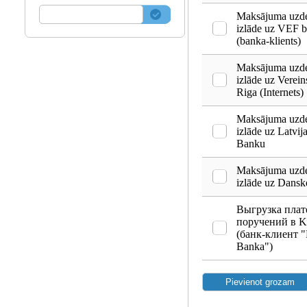
Maksājuma uz
izlāde uz VEF 
(banka-klients)
Maksājuma uz
izlāde uz Verei
Riga (Internets)
Maksājuma uz
izlāde uz Latvij
Banku
Maksājuma uz
izlāde uz Dansk
Выгрузка пла
поручений в K
(банк-клиент "
Banka")