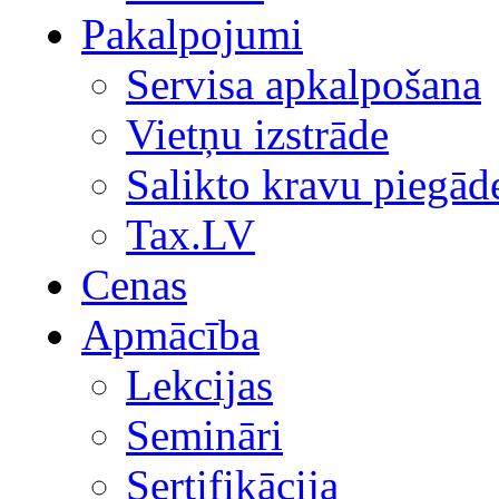
Pakalpojumi
Servisa apkalpošana
Vietņu izstrāde
Salikto kravu piegād
Tax.LV
Cenas
Apmācība
Lekcijas
Semināri
Sertifikācija