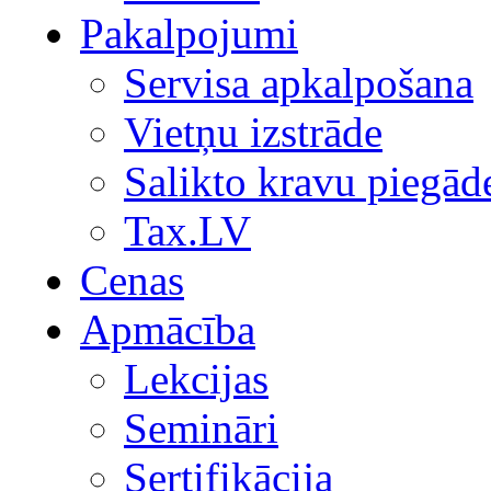
Pakalpojumi
Servisa apkalpošana
Vietņu izstrāde
Salikto kravu piegād
Tax.LV
Cenas
Apmācība
Lekcijas
Semināri
Sertifikācija