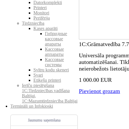
Datorkomplekti
Printeri
Monitori
Perifērija
Tirdzniecība
Kases aparāti
Гибридные
кассовые
1C:Grāmatvedība 7.7 
апараты
Кассовые
аппараты
Universāla programm
Кассовые
automatizēšanai. Tīk
системы
neierobežots lietotāju
Svītru kodu skeneri
Svari
1 000.00 EUR
Etiķešu printeri
Ierīču pieslēgšana
Pievienot grozam
1C:Tirdzniecības vadīšana
Baltijai,
1C:Mazumtirdzniecība Baltijai
Termināli un Infokioski
Jaunumu saņemšana