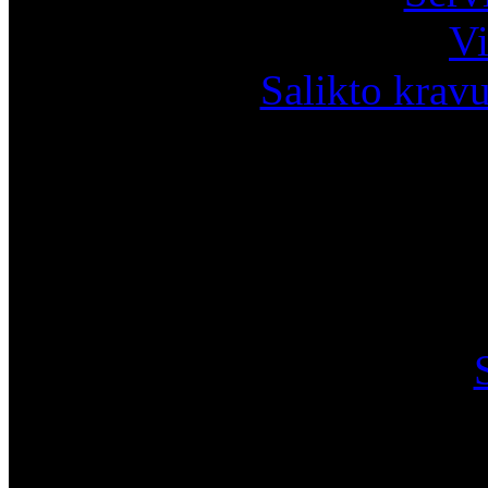
Vi
Salikto krav
I