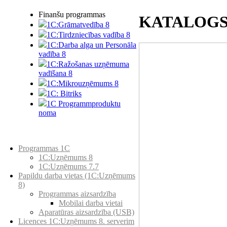
Finanšu programmas
KATALOG
1C:Grāmatvedība 8
1C:Tirdzniecības vadība 8
1C:Darba alga un Personāla
vadība 8
1C:Ražošanas uzņēmuma
vadīšana 8
1С:Мikrouzņēmums 8
1C: Bitriks
1C Programmproduktu
noma
Preču katalogs
Programmas 1C
1C:Uzņēmums 8
1C:Uzņēmums 7.7
Papildu darba vietas (1C:Uzņēmums
8)
Programmas aizsardzība
Mobilai darba vietai
Aparatūras aizsardzība (USB)
Licences 1C:Uzņēmums 8. serverim