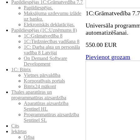
Papildiespējas 1C:Grāmatvedība 7.7
Papildiespējas.
1C:Grāmatvedība 7.7
Maksājuma uzdevumu izlāde
uz banku.
Elekroniskās deklarācijas.
Universāla programm
Papildiespējas (1C:Uzņēmums 8)
automatizēšanai.
1C:Grāmatvedība 8
1C:Tirdzniecības vadīšana 8
550.00 EUR
1С: Darba alga un personāla
vadība 8 Latvijai
Pievienot grozam
On Demand Software
Development
1C: Bitrix
Vietnes pārvaldība
Korporatīvais portals
Bitrix24 mākonī
Thales aparatūras un
programmatūras aizsardzība
Aparatūras aizsardzība
Sentinel HL
Programmatūras aizsardzība
Sentinel SL
Cits
Iekārtas
Ofisa