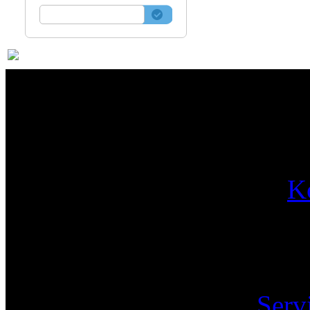
Par
K
Pa
Serv