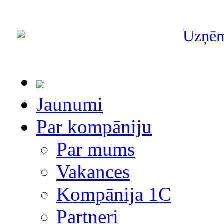
Uzņē
Jaunumi
Par kompāniju
Par mums
Vakances
Kompānija 1С
Partneri