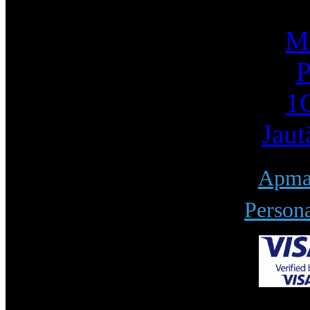
Mū
P
1С
Jaut
Apmak
Persona