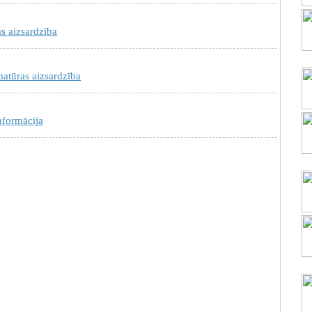
as
aizsardzība
atūras aizsardzība
nformācija