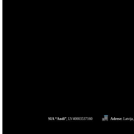
SIA “Andi”
, LV40003537160
Adrese:
Latvija,