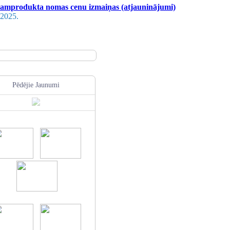
amprodukta nomas cenu izmaiņas (atjauninājumi)
.2025.
Pēdējie Jaunumi