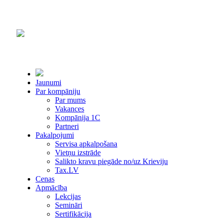
Jaunumi
Par kompāniju
Par mums
Vakances
Kompānija 1С
Partneri
Pakalpojumi
Servisa apkalpošana
Vietņu izstrāde
Salikto kravu piegāde no/uz Krieviju
Tax.LV
Cenas
Apmācība
Lekcijas
Semināri
Sertifikācija