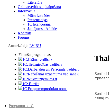
Literatūra
Grāmatvedības apkalpošana
Informācija
Mūsu izstrādes
Prezentācijas
1С licencēšana
Jautājums - Atbilde
Kontakti
Forums
Autorizācija
LV
RU
Finanšu programmas
Tha
1C:Grāmatvedība 8
1C:Tirdzniecības vadība 8
1C:Darba alga un Personāla vadība 8
Sentinel
1C:Ražošanas uzņēmuma vadīšana 8
izplatīša
1С:Мikrouzņēmums 8
1C: Bitriks
1C Programmproduktu noma
Sentinel
risinājumi
Preču katalogs
Programmas 1C