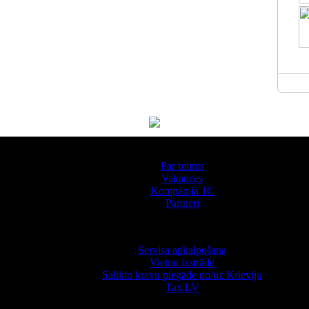
Par kompāniju
Par mums
Vakances
Kompānija 1С
Partneri
Pakalpojumi
Servisa apkalpošana
Vietņu izstrāde
Salikto kravu piegāde no/uz Krieviju
Tax.LV