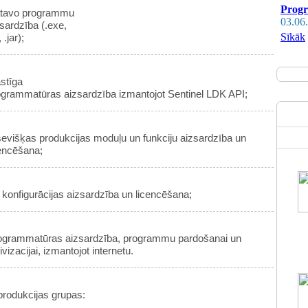
Progr
tavo programmu
03.06
sardzība (.exe,
Sīkāk
, .jar);
stīga
ogrammatūras aizsardzība izmantojot Sentinel LDK API;
sevišķas produkcijas moduļu un funkciju aizsardzība un
cencēšana;
konfigurācijas aizsardzība un licencēšana;
ogrammatūras aizsardzība, programmu pardošanai un
ivizacijai, izmantojot internetu.
produkcijas grupas: