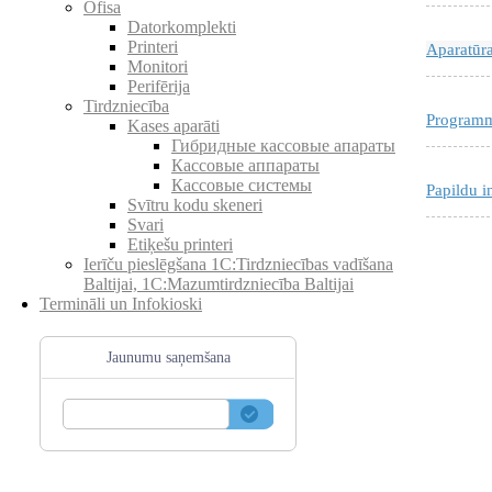
Ofisa
Datorkomplekti
Printeri
Aparatūr
Monitori
Perifērija
Tirdzniecība
Programm
Kases aparāti
Гибридные кассовые апараты
Кассовые аппараты
Кассовые системы
Papildu i
Svītru kodu skeneri
Svari
Etiķešu printeri
Ierīču pieslēgšana 1C:Tirdzniecības vadīšana
Baltijai, 1C:Mazumtirdzniecība Baltijai
Termināli un Infokioski
Jaunumu saņemšana