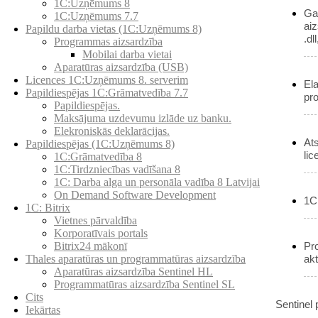
1C:Uzņēmums 8
Ga
1C:Uzņēmums 7.7
aiz
Papildu darba vietas (1C:Uzņēmums 8)
.dll
Programmas aizsardzība
Mobilai darba vietai
Aparatūras aizsardzība (USB)
Licences 1C:Uzņēmums 8. serverim
Ela
Papildiespējas 1C:Grāmatvedība 7.7
pr
Papildiespējas.
Maksājuma uzdevumu izlāde uz banku.
Elekroniskās deklarācijas.
At
Papildiespējas (1C:Uzņēmums 8)
li
1C:Grāmatvedība 8
1C:Tirdzniecības vadīšana 8
1С: Darba alga un personāla vadība 8 Latvijai
On Demand Software Development
1C 
1C: Bitrix
Vietnes pārvaldība
Korporatīvais portals
Pr
Bitrix24 mākonī
akt
Thales aparatūras un programmatūras aizsardzība
Aparatūras aizsardzība Sentinel HL
Programmatūras aizsardzība Sentinel SL
Cits
Sentinel 
Iekārtas