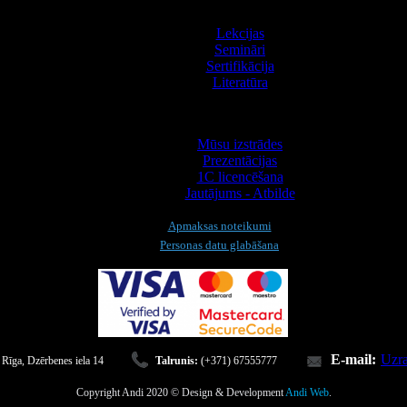
Apmācība
Lekcijas
Semināri
Sertifikācija
Literatūra
Informācija
Mūsu izstrādes
Prezentācijas
1С licencēšana
Jautājums - Atbilde
Apmaksas noteikumi
Personas datu glabāšana
E-mail:
Uzra
 Rīga, Dzērbenes iela 14
Talrunis:
(+371) 67555777
Copyright Andi 2020 © Design & Development
Andi Web
.