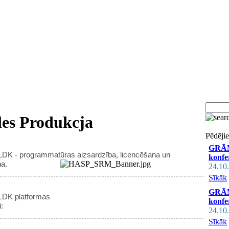
les Produkcja
Pēdēji
GRĀM
 LDK - programmatūras aizsardzība, licencēšana un
konfe
na.
24.10
Sīkāk
GRĀM
 LDK platformas
konfe
:
24.10
Sīkāk