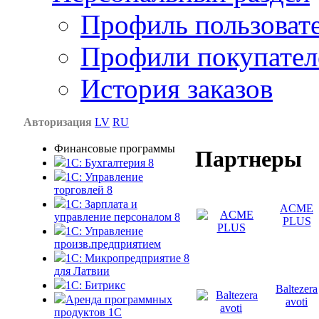
Профиль пользоват
Профили покупател
История заказов
Авторизация
LV
RU
Финансовые программы
Партнеры
1С: Бухгалтерия 8
1C: Управление
торговлей 8
1C: Зарплата и
ACME
управление персоналом 8
PLUS
1C: Управление
произв.предприятием
1С: Микропредприятие 8
для Латвии
1C: Битрикс
Baltezera
Аренда программных
avoti
продуктов 1С