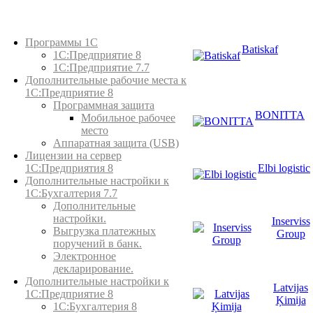
Каталог товаров
Программы 1С
Batiskaf
1С:Предприятие 8
1С:Предприятие 7.7
Дополнительные рабочие места к
1С:Предприятие 8
Программная защита
BONITTA
Мобильное рабочее
место
Аппаратная защита (USB)
Лицензии на сервер
Elbi logistic
1С:Предприятия 8
Дополнительные настройки к
1С:Бухгалтерия 7.7
Дополнительные
настройки.
Inserviss
Выгрузка платежных
Group
поручений в банк.
Электронное
декларирование.
Дополнительные настройки к
Latvijas
1С:Предприятие 8
Ķimija
1С:Бухгалтерия 8