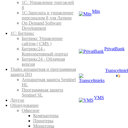
1C: Управление торговлей
8
Mits
1С:Зарплата и управление
персоналом 8 для Латвии
On Demand Software
Development
1С: Битрикс
Битрикс Управление
сайтом ( CMS )
PrivatBank
Битрикс24 -
Корпоративный портал
Битрикс24 - Облачная
версия
Thales аппаратная и программная
Transceltnie
защита ПО
Аппаратная защита Sentinel
HL
Программная защита
Sentinel SL
VMS
Другое
Оборудование
Офисное
Компьютеры
Принтеры
Мониторы