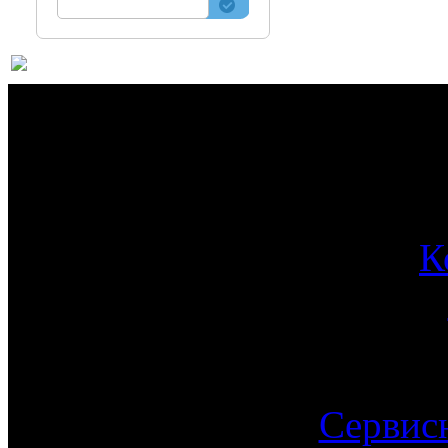
О 
К
Сервис