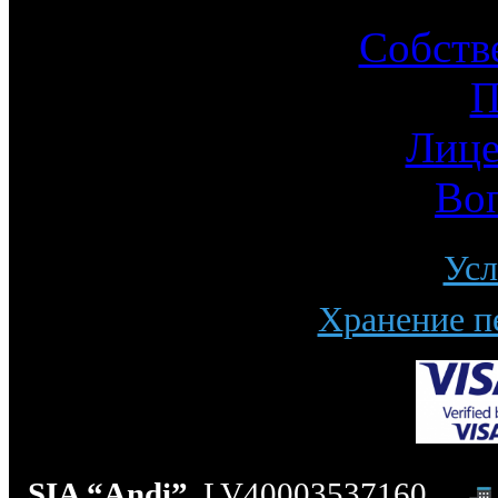
Собств
П
Лице
Во
Усл
Хранение п
SIA “Andi”
, LV40003537160