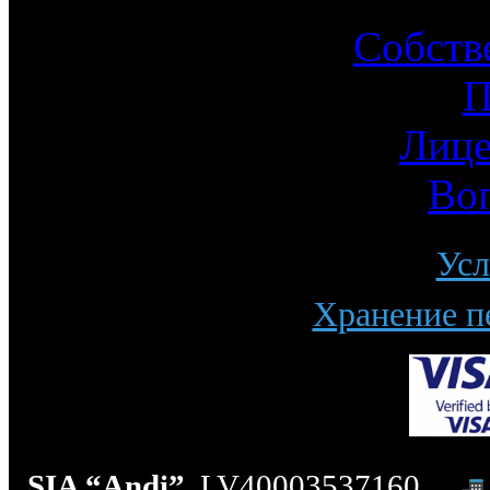
Собств
П
Лице
Во
Усл
Хранение п
SIA “Andi”
, LV40003537160