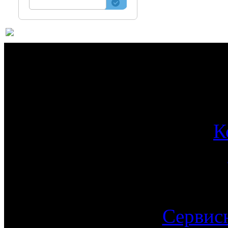
О 
К
Сервис