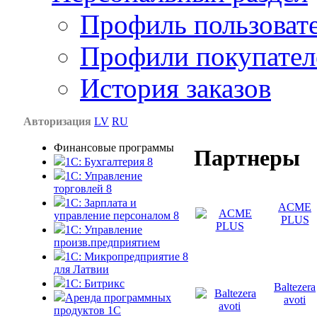
Профиль пользоват
Профили покупател
История заказов
Авторизация
LV
RU
Финансовые программы
Партнеры
1С: Бухгалтерия 8
1C: Управление
торговлей 8
1C: Зарплата и
ACME
управление персоналом 8
PLUS
1C: Управление
произв.предприятием
1С: Микропредприятие 8
для Латвии
1C: Битрикс
Baltezera
Аренда программных
avoti
продуктов 1С