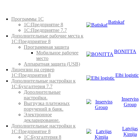
Каталог товаров
Программы 1С
Batiskaf
1С:Предприятие 8
1С:Предприятие 7.7
Дополнительные рабочие места к
1С:Предприятие 8
Программная защита
BONITTA
Мобильное рабочее
место
Аппаратная защита (USB)
Лицензии на сервер
Elbi logistic
1С:Предприятия 8
Дополнительные настройки к
1С:Бухгалтерия 7.7
Дополнительные
настройки.
Inserviss
Выгрузка платежных
Group
поручений в банк.
Электронное
декларирование.
Дополнительные настройки к
Latvijas
1С:Предприятие 8
Ķimija
1С:Бухгалтерия 8