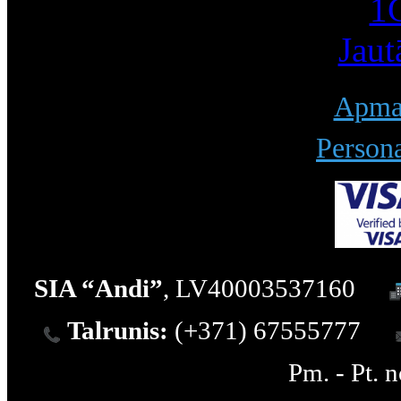
1С
Jaut
Apmak
Persona
SIA “Andi”
, LV40003537160
Talrunis:
(+371) 67555777
Pm. - Pt. 