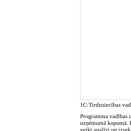
1C:Tirdzniecības vadī
Programma vadības uz
uzņēmumā kopumā. Pr
veikt analīzi un izse