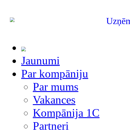
Uzņē
Jaunumi
Par kompāniju
Par mums
Vakances
Kompānija 1С
Partneri