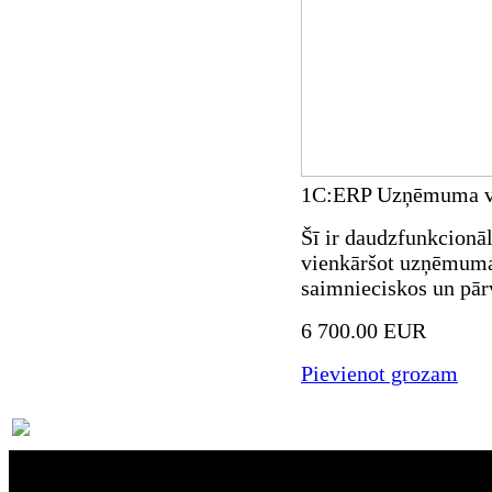
1C:ERP Uzņēmuma v
Šī ir daudzfunkcionā
vienkāršot uzņēmuma 
saimnieciskos un pār
6 700.00 EUR
Pievienot grozam
Par