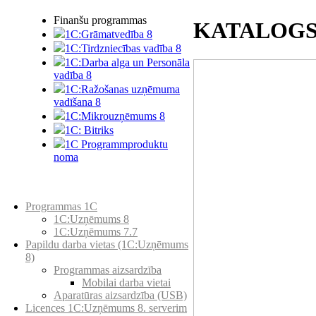
Finanšu programmas
KATALOG
1C:Grāmatvedība 8
1C:Tirdzniecības vadība 8
1C:Darba alga un Personāla
vadība 8
1C:Ražošanas uzņēmuma
vadīšana 8
1С:Мikrouzņēmums 8
1C: Bitriks
1C Programmproduktu
noma
Preču katalogs
Programmas 1C
1C:Uzņēmums 8
1C:Uzņēmums 7.7
Papildu darba vietas (1C:Uzņēmums
8)
Programmas aizsardzība
Mobilai darba vietai
Aparatūras aizsardzība (USB)
Licences 1C:Uzņēmums 8. serverim