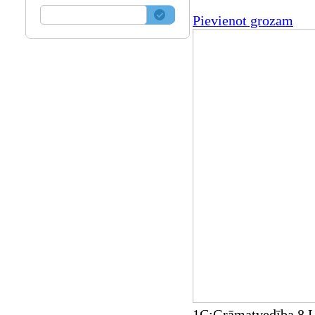
Pievienot grozam
1C:Grāmatvedība 8 La