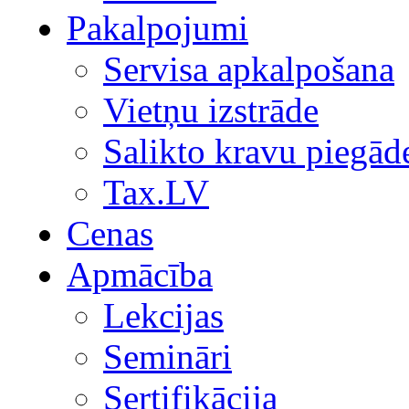
Pakalpojumi
Servisa apkalpošana
Vietņu izstrāde
Salikto kravu piegād
Tax.LV
Cenas
Apmācība
Lekcijas
Semināri
Sertifikācija