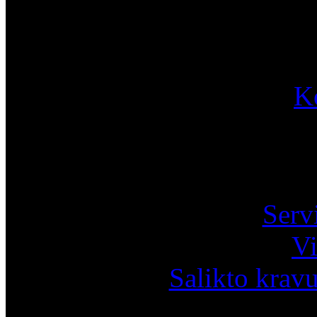
K
Pa
Serv
Vi
Salikto krav