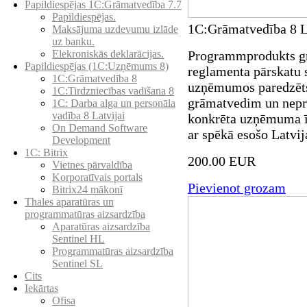
Papildiespējas 1C:Grāmatvedība 7.7
Papildiespējas.
1C:Grāmatvedība 8 La
Maksājuma uzdevumu izlāde
uz banku.
Elekroniskās deklarācijas.
Programmprodukts gr
Papildiespējas (1C:Uzņēmums 8)
reglamenta pārskatu 
1C:Grāmatvedība 8
uzņēmumos paredzēt
1C:Tirdzniecības vadīšana 8
grāmatvedim un nepra
1С: Darba alga un personāla
vadība 8 Latvijai
konkrēta uzņēmuma īp
On Demand Software
ar spēkā esošo Latvi
Development
1C: Bitrix
200.00 EUR
Vietnes pārvaldība
Korporatīvais portals
Pievienot grozam
Bitrix24 mākonī
Thales aparatūras un
programmatūras aizsardzība
Aparatūras aizsardzība
Sentinel HL
Programmatūras aizsardzība
Sentinel SL
Cits
Iekārtas
Ofisa