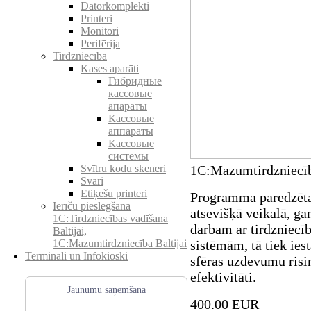
Datorkomplekti
Printeri
Monitori
Perifērija
Tirdzniecība
Kases aparāti
Гибридные
кассовые
апараты
Кассовые
аппараты
Кассовые
системы
1C:Mazumtirdzniecīb
Svītru kodu skeneri
Svari
Etiķešu printeri
Programma paredzēta 
Ierīču pieslēgšana
atsevišķā veikalā, g
1C:Tirdzniecības vadīšana
darbam ar tirdzniecī
Baltijai,
sistēmām, tā tiek iest
1C:Mazumtirdzniecība Baltijai
Termināli un Infokioski
sfēras uzdevumu risin
efektivitāti.
Jaunumu saņemšana
400.00 EUR