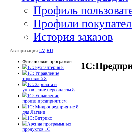
Профиль пользоват
Профили покупател
История заказов
Авторизация
LV
RU
Финансовые программы
1С:Предпри
1С: Бухгалтерия 8
1C: Управление
торговлей 8
1C: Зарплата и
управление персоналом 8
1C: Управление
произв.предприятием
1С: Микропредприятие 8
для Латвии
1C: Битрикс
Аренда программных
продуктов 1С