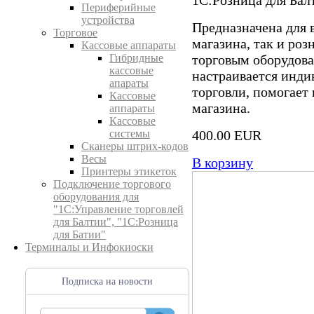
Периферийные
устройства
Предназначена для 
Торговое
магазина, так и роз
Кассовые аппараты
торговым оборудов
Гибридные
кассовые
настраивается инди
апараты
торговли, помогает
Кассовые
магазина.
аппараты
Кассовые
400.00 EUR
системы
Сканеры штрих-кодов
Весы
В корзину
Принтеры этикеток
Подключение торгового
оборудования для
"1С:Управление торговлей
для Балтии", "1С:Розница
для Батии"
Терминалы и Инфокиоски
Подписка на новости