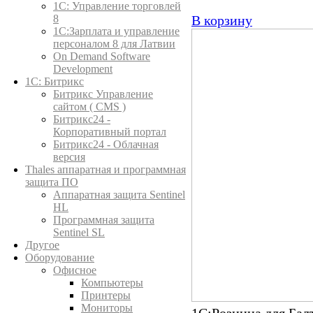
1C: Управление торговлей
8
В корзину
1С:Зарплата и управление
персоналом 8 для Латвии
On Demand Software
Development
1С: Битрикс
Битрикс Управление
сайтом ( CMS )
Битрикс24 -
Корпоративный портал
Битрикс24 - Облачная
версия
Thales аппаратная и программная
защита ПО
Аппаратная защита Sentinel
HL
Программная защита
Sentinel SL
Другое
Оборудование
Офисное
Компьютеры
Принтеры
Мониторы
1С:Розница для Бал