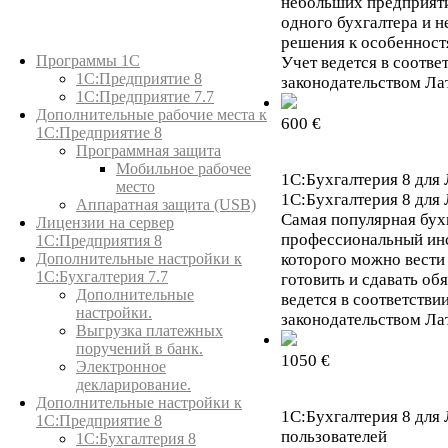
небольших предприяти
одного бухгалтера и н
решения к особенност
Каталог товаров
Программы 1С
Учет ведется в соотв
1С:Предприятие 8
законодательством Ла
1С:Предприятие 7.7
Дополнительные рабочие места к
600 €
1С:Предприятие 8
Программная защита
Мобильное рабочее
1С:Бухгалтерия 8 для 
место
1С:Бухгалтерия 8 для 
Аппаратная защита (USB)
Самая популярная бух
Лицензии на сервер
профессиональный инс
1С:Предприятия 8
Дополнительные настройки к
которого можно вести 
1С:Бухгалтерия 7.7
готовить и сдавать об
Дополнительные
ведется в соответств
настройки.
законодательством Ла
Выгрузка платежных
поручений в банк.
1050 €
Электронное
декларирование.
Дополнительные настройки к
1С:Бухгалтерия 8 для 
1С:Предприятие 8
пользователей
1С:Бухгалтерия 8