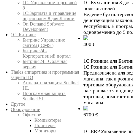
1С:Бухгалтерия 8 для 
1C: Управление торговлей
8
пользователей
1С:Зарплата и управление
Ведение бухгалтерског
персоналом 8 для Латвии
действующим законод
On Demand Software
Республики. В програ
Development
одновременно до 5 по
1С: Битрикс
Битрикс Управление
400 €
сайтом ( CMS )
Битрикс24 -
Корпоративный портал
1С:Розница для Балти
Битрикс24 - Облачная
версия
1С:Розница для Балти
Thales аппаратная и программная
Предназначена для вед
защита ПО
магазина, так и розни
Аппаратная защита Sentinel
торговым оборудовани
HL
настраивается индиви
Программная защита
торговли, помогает п
Sentinel SL
магазина.
Другое
Оборудование
6700 €
Офисное
Компьютеры
Принтеры
Мониторы
1С:ERP Управление п