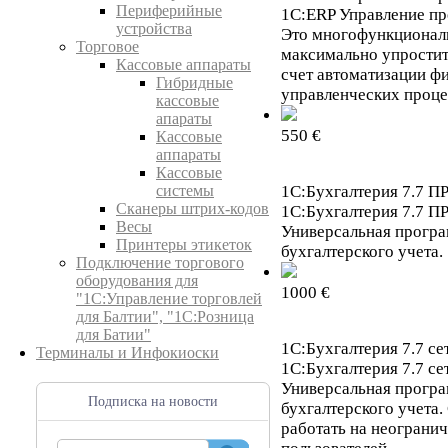
Периферийные
1С:ERP Управление п
устройства
Это многофункционал
Торговое
максимально упростит
Кассовые аппараты
счет автоматизации ф
Гибридные
управленческих проце
кассовые
апараты
550 €
Кассовые
аппараты
Кассовые
системы
1С:Бухгалтерия 7.7 П
Сканеры штрих-кодов
1С:Бухгалтерия 7.7 П
Весы
Универсальная програ
Принтеры этикеток
бухгалтерского учета.
Подключение торгового
оборудования для
1000 €
"1С:Управление торговлей
для Балтии", "1С:Розница
для Батии"
1С:Бухгалтерия 7.7 се
Терминалы и Инфокиоски
1С:Бухгалтерия 7.7 се
Универсальная програ
Подписка на новости
бухгалтерского учета.
работать на неограни