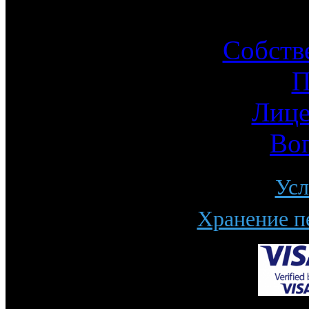
Ин
Собств
П
Лице
Во
Усл
Хранение п