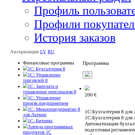
Профиль пользоват
Профили покупател
История заказов
Авторизация
LV
RU
Финансовые программы
Программы
1С: Бухгалтерия 8
1C: Управление
торговлей 8
1C: Зарплата и
управление персоналом 8
200 €
1C: Управление
произв.предприятием
1С: Микропредприятие 8
1С:Бухгалтерия 8 для 
для Латвии
1С:Бухгалтерия 8 для 
1C: Битрикс
Автоматизация бухгалт
Аренда программных
подготовки регламент
продуктов 1С