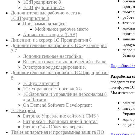
обуч
1С:Предприятие 8
прогрм
1С:Предприятие 7.7
програ
Дополнительные рабочие места к
работа
1С:Предприятие 8
технич
Программная защита
конса
Мобильное рабочее место
програ
Аппаратная защита (USB)
заполн
Лицензии на сервер 1С:Предприятия 8
продук
Дополнительные настройки к 1С:Бухгалтерия
первон
7.7
базы д
Дополнительные настройки.
Выгрузка платежных поручений в банк.
Подробнее >>
Электронное декларирование.
Дополнительные настройки к 1С:Предприятие
Разработка с
8
предлагает из
1С:Бухгалтерия 8
платформе 1С
1C: Управление торговлей 8
Мы изготавли
1С:Зарплата и управление персоналом 8
для Латвии
сайт-в
On Demand Software Development
интерн
1С: Битрикс
Управл
Битрикс Управление сайтом ( CMS )
корпор
Битрикс24 - Корпоративный портал
социал
Битрикс24 - Облачная версия
Thales аппаратная и программная защита ПО
Подробнее >>