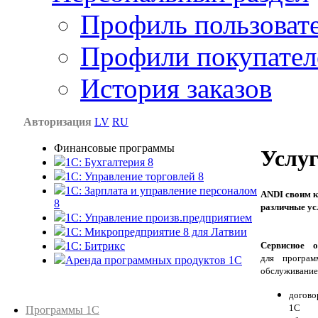
Профиль пользоват
Профили покупател
История заказов
Авторизация
LV
RU
Финансовые программы
Услу
1С: Бухгалтерия 8
1C: Управление торговлей 8
1C: Зарплата и управление персоналом
ANDI своим к
8
различные ус
1C: Управление произв.предприятием
1С: Микропредприятие 8 для Латвии
Сервисное о
1C: Битрикс
для програм
Аренда программных продуктов 1С
обслуживание
догово
Каталог товаров
1С
Программы 1С