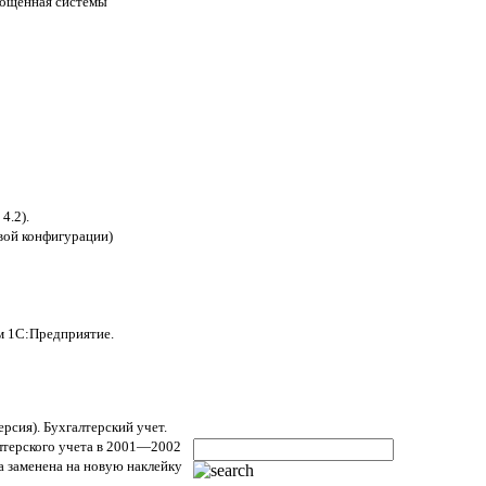
прощенная системы
4.2).
вой конфигурации)
м 1С:Предприятие.
ерсия). Бухгалтерский учет.
алтерского учета в 2001—2002
на заменена на новую наклейку