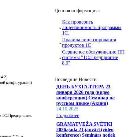
Ценная информация :
Как проверить
лицензионность программы
1С.
Правила лицензирования
продуктов 1С
Сервисное обслуживание ПП
системы "1С:Предприятие
8.0"
4.2)
Последние Новости
вой конфигурации)
ДЕНЬ БУХГАЛТЕРА 23
января 2026 года (видео
конференция) Семинар на
русском языке (Акция)
24.10.2025
Подробнее
м 1С:Предприятие.
GRĀMATVEŽA SVĒTKI
2026.gada 21.janvārī (video
konference) Seminārs notiek
риятие 7.7» и