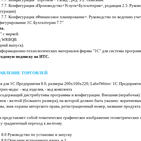
7.7. Конфигурация лПроизводство+Услуги+Бухгалтерия+, редакция 2.5. Руков
гурации)
7.7. Конфигурация лФинансовое планирование+. Руководство по ведению уче
фигурирование 1С:Бухгалтерии 7.7"
та.
" с маркой.
д WRBQB.
дний выпуск).
нформационно-технологических материалов фирмы "1С" для системы програм
годовую подписку на ИТС.
ПРАВЛЕНИЕ ТОРГОВЛЕЙ
ая для 1С:Предприятия 8.0, размеры 200х160х220, LabelWriter: 1С:Предприятие
рих-коды: - код изделия, - код комплекта
, содержащий дистрибутивы программы и конфигурации. Внешняя (нерабочая) 
инок - желтой (большего размера), на которой должно быть указано: коричнев
мы, знак охраны авторского права, регистрационный номер, название продукта
а представляет собой тематическое графическое изображение геометрических 
ху градиентный переход к желтому.
8.0 Руководство по установке и запуску
8.0 Описание встроенного языка, ч.1