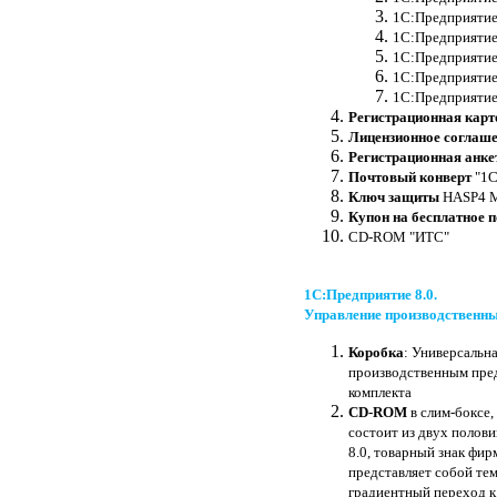
1С:Предприятие 
1С:Предприятие 
1С:Предприятие 
1С:Предприятие 
1С:Предприятие
Регистрационная карт
Лицензионное соглаш
Регистрационная анке
Почтовый конверт
"1С
Ключ защиты
HASP4 М1
Купон на бесплатное 
CD-ROM "ИТС"
1С:Предприятие 8.0.
Управление производственны
Коробка
: Универсальн
производственным предп
комплекта
CD-ROM
в слим-боксе
состоит из двух полов
8.0, товарный знак фир
представляет собой те
градиентный переход к