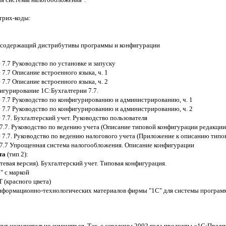
штрих-коды:
, содержащий дистрибутивы программы и конфигурации
7.7 Руководство по установке и запуску
7.7 Описание встроенного языка, ч. 1
7.7 Описание встроенного языка, ч. 2
игурирование 1С:Бухгалтерии 7.7.
7.7 Руководство по конфигурированию и администрированию, ч. 1
7.7 Руководство по конфигурированию и администрированию, ч. 2
7.7. Бухгалтерский учет. Руководство пользователя
7.7. Руководство по ведению учета (Описание типовой конфигурации редакции 
7.7. Руководство по ведению налогового учета (Приложение к описанию типо
 7.7 Упрощенная система налогообложения. Описание конфигурации
та
(тип 2):
тевая версия). Бухгалтерский учет. Типовая конфигурация.
" с маркой
(красного цвета)
нформационно-технологических материалов фирмы "1С" для системы програм
огут незначительно изменяться. Так, с середины 2002 года продукты «1С:Предп