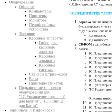
Оборудование
«1С:Бухгалтерия 7.7.» дополн
Офисное
Компьютеры
"1С:ПРЕДПРИЯТИЕ 7.7 П
Принтеры
Мониторы
Коробка
специализиров
Периферийные
бухгалтерского учета в
устройства
году она заменена на 
Торговое
код изделия,
Кассовые аппараты
код комплекта
Гибридные
CD-ROM
в слим-боксе
кассовые
Книги:
апараты
1С:Предприятие 
Кассовые
1С:Предприятие 
аппараты
1С:Предприятие 
Кассовые
1С:Предприятие 
системы
1С:Предприятие 
Сканеры штрих-кодов
1С:Предприятие 
Весы
1С:Предприятие 
Принтеры этикеток
1С:Бухгалтерия 
Подключение торгового
"1С:Бухгалтерия
оборудования для
"1С:Управление торговлей
Описание конфи
для Балтии", "1С:Розница
1С:Предприятие 
для Батии"
1С:Предприятие 
Терминалы и Инфокиоски
1С:Предприятие 