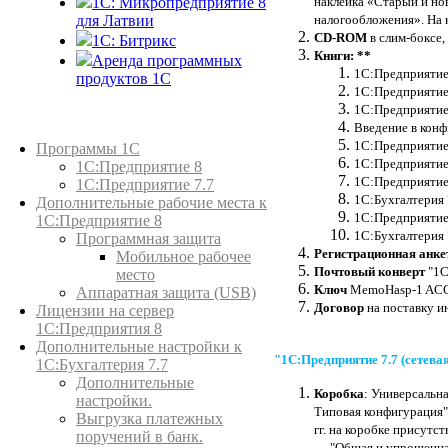
наклейка «Старый и но
1С: Микропредприятие 8
налогообложения». На 
для Латвии
CD-ROM
в слим-боксе
1C: Битрикс
Книги: **
Аренда программных
1С:Предприятие 
продуктов 1С
1С:Предприятие 
1С:Предприятие 
Введение в конф
Каталог товаров
1С:Предприятие 
Программы 1С
1С:Предприятие 
1С:Предприятие 8
1С:Предприятие 
1С:Предприятие 7.7
1С:Бухгалтерия 
Дополнительные рабочие места к
1С:Предприятие 
1С:Предприятие 8
1С:Бухгалтерия
Программная защита
Регистрационная анке
Мобильное рабочее
Почтовый конверт
"1С
место
Ключ
MemoHasp-1 AC
Аппаратная защита (USB)
Договор
на поставку и
Лицензии на сервер
1С:Предприятия 8
Дополнительные настройки к
"1С:Предприятие 7.7 (сетева
1С:Бухгалтерия 7.7
Дополнительные
Коробка
: Универсальна
настройки.
Типовая конфигурация".
Выгрузка платежных
гг. на коробке присутс
поручений в банк.
— "Общая и упрощенна