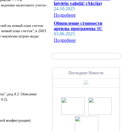
latviešu valodā! (Akcija)
 ведению налогового учета».
24.10.2025
Подробнее
Обновление стоимости
елей на новый план счетов
аренды программы 1С
 новый план счетов", в 2003
03.06.2025
е наклеены штрих-коды:
Подробнее
Последние Новости
ы", ред.4.2. Описание
4.2).
вой конфигурации)