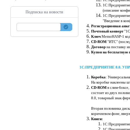
1С:Предприятие 
(описание конфи
Подписка на новости
1С:Предприятие 
"Введение в кон
Регистрационная анке
Почтовый конверт
"1С
Ключ
MemoHASP-1 ко
CD-ROM
"ИТС" (после
Договор
на поставку и
Купон на бесплатную 
1С:ПРЕДПРИЯТИЕ 8.0. У
Коробка
: Универсальн
На коробке наклеены шт
CD-ROM
в слим-боксе
состоит из двух полов
8.0, товарный знак фир
Вторая половинка диск
коричневом фоне, ввер
Книги:
1С:Предприятие 
1С:Предприятие 