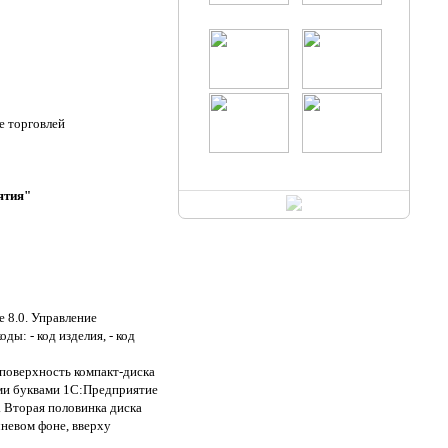
е торговлей
ятия"
е 8.0. Управление
ы: - код изделия, - код
поверхность компакт-диска
ыми буквами 1С:Предприятие
. Вторая половинка диска
невом фоне, вверху