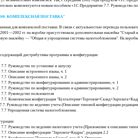
ительно комплектуются новым пособием «1С:Предприятие 7.7. Руководство по
РОФ. КОМПЛЕКСНАЯ ПОСТАВКА"
анная для комплексной поставки. В связи с актуальностью перевода пользоват
 2001—2002 гг. на коробке присутствовала дополнительная наклейка "Старый и
новую наклейку — "Общая и упрощенная системы налогообложения". На коробк
, содержащий дистрибутивы программы и конфигурации
7.7. Руководство по установке и запуску
7.7. Описание встроенного языка, ч. 1
7.7. Описание встроенного языка, ч. 2
7.7. Руководство по конфигурированию и администрированию, ч. 1
7.7. Руководство по конфигурированию и администрированию, ч. 2
7.7. Руководство пользователя
7.7. Комплексная конфигурация "Бухгалтерия+Торговля+Склад+Зарплата+Кадр
7.7. Руководство по ведению учета (Описание типовой конфигурации редакции 
 7.7 Упрощенная система налогообложения.
гурации
7.7. Руководство по ведению налогового учета (Приложение к описанию типо
7.7. Описание конфигурации "Зарплата+Кадры", редакция 2.2
7.7. Конфигурация "Торговля + Склад", ред. 9.2. Описание