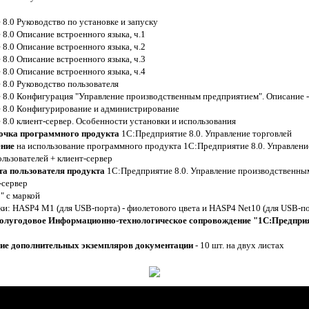
8.0 Руководство по установке и запуску
8.0 Описание встроенного языка, ч.1
8.0 Описание встроенного языка, ч.2
8.0 Описание встроенного языка, ч.3
8.0 Описание встроенного языка, ч.4
8.0 Руководство пользователя
8.0 Конфигурация "Управление производственным предприятием". Описание - 
 8.0 Конфигурирование и администрирование
8.0 клиент-сервер. Особенности установки и использования
очка программного продукта
1С:Предприятие 8.0. Управление торговлей
ение
на использование программного продукта 1С:Предприятие 8.0. Управлен
льзователей + клиент-сервер
та пользователя продукта
1С:Предприятие 8.0. Управление производственны
-сервер
" с маркой
ки: HASP4 М1 (для USB-порта) - фиолетового цвета и HASP4 Net10 (для USB-по
полугодовое Информационно-технологическое сопровождение "1С:Предпри
ие дополнительных экземпляров документации
- 10 шт. на двух листах
О Компании