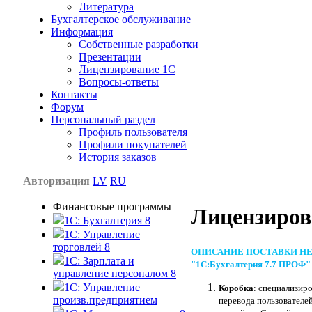
Литература
Бухгалтерское обслуживание
Информация
Собственные разработки
Презентации
Лицензирование 1С
Вопросы-ответы
Контакты
Форум
Персональный раздел
Профиль пользователя
Профили покупателей
История заказов
Авторизация
LV
RU
Финансовые программы
Лицензиров
1С: Бухгалтерия 8
1C: Управление
торговлей 8
ОПИСАНИЕ ПОСТАВКИ Н
1C: Зарплата и
"1С:Бухгалтерия 7.7 ПРОФ"
управление персоналом 8
1C: Управление
Коробка
: специализиро
произв.предприятием
перевода пользователей