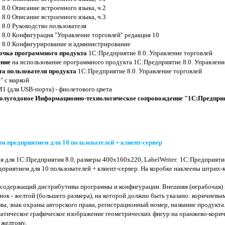
8.0 Описание встроенного языка, ч.2
8.0 Описание встроенного языка, ч.3
8.0 Руководство пользователя
8.0 Конфигурация "Управление торговлей" редакция 10
 8.0 Конфигурирование и администрирование
очка программного продукта
1С:Предприятие 8.0. Управление торговлей
ение
на использование программного продукта 1С:Предприятие 8.0. Управлени
та пользователя продукта
1С:Предприятие 8.0. Управление торговлей
" с маркой
 (для USB-порта) - фиолетового цвета
полугодовое Информационно-технологическое сопровождение "1С:Предпри
м предприятием для 10 пользователей + клиент-сервер
ая для 1С:Предприятия 8.0, размеры 400х160х220, LabelWriter: 1С:Предприяти
риятием для 10 пользователей + клиент-сервер. На коробке наклеены штрих-код
, содержащий дистрибутивы программы и конфигурации. Внешняя (нерабочая) 
инок - желтой (большего размера), на которой должно быть указано: коричнев
мы, знак охраны авторского права, регистрационный номер, название продукта
матическое графическое изображение геометрических фигур на оранжево-корич
 желтому.