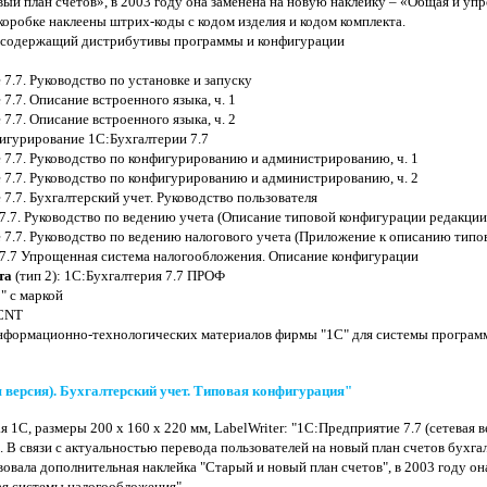
вый план счетов», в 2003 году она заменена на новую наклейку – «Общая и у
коробке наклеены штрих-коды с кодом изделия и кодом комплекта.
, содержащий дистрибутивы программы и конфигурации
7.7. Руководство по установке и запуску
7.7. Описание встроенного языка, ч. 1
7.7. Описание встроенного языка, ч. 2
игурирование 1С:Бухгалтерии 7.7
7.7. Руководство по конфигурированию и администрированию, ч. 1
7.7. Руководство по конфигурированию и администрированию, ч. 2
7.7. Бухгалтерский учет. Руководство пользователя
7.7. Руководство по ведению учета (Описание типовой конфигурации редакции 
7.7. Руководство по ведению налогового учета (Приложение к описанию типо
 7.7 Упрощенная система налогообложения. Описание конфигурации
та
(тип 2): 1С:Бухгалтерия 7.7 ПРОФ
" с маркой
CNT
нформационно-технологических материалов фирмы "1С" для системы програм
я версия). Бухгалтерский учет. Типовая конфигурация"
я 1С, размеры 200 x 160 x 220 мм, LabelWriter: "1С:Предприятие 7.7 (сетевая в
 В связи с актуальностью перевода пользователей на новый план счетов бухг
твовала дополнительная наклейка "Старый и новый план счетов", в 2003 году о
я системы налогообложения".