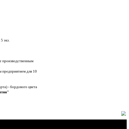
5 экз.
ие производственным
м предприятием для 10
рта) - бордового цвета
ятия"