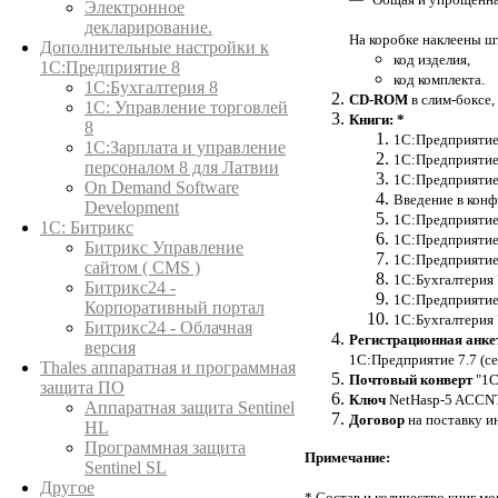
Электронное
декларирование.
На коробке наклеены 
Дополнительные настройки к
код изделия,
1С:Предприятие 8
код комплекта.
1С:Бухгалтерия 8
CD-ROM
в слим-боксе
1C: Управление торговлей
Книги: *
8
1С:Предприятие 
1С:Зарплата и управление
1С:Предприятие 
персоналом 8 для Латвии
1С:Предприятие 
On Demand Software
Введение в конф
Development
1С:Предприятие 
1С: Битрикс
1С:Предприятие 
Битрикс Управление
1С:Предприятие 
сайтом ( CMS )
1С:Бухгалтерия 
Битрикс24 -
1С:Предприятие 
Корпоративный портал
1С:Бухгалтерия
Битрикс24 - Облачная
Регистрационная анке
версия
1С:Предприятие 7.7 (се
Thales аппаратная и программная
Почтовый конверт
"1С
защита ПО
Ключ
NetHasp-5 ACCNT 
Аппаратная защита Sentinel
Договор
на поставку и
HL
Программная защита
Примечание:
Sentinel SL
Другое
* Состав и количество книг м