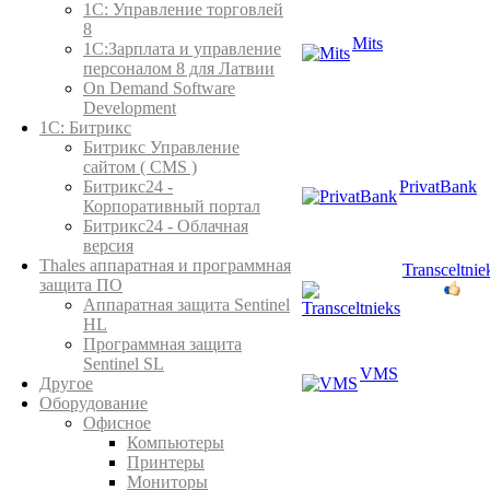
1C: Управление торговлей
8
Mits
1С:Зарплата и управление
персоналом 8 для Латвии
On Demand Software
Development
1С: Битрикс
Битрикс Управление
сайтом ( CMS )
PrivatBank
Битрикс24 -
Корпоративный портал
Битрикс24 - Облачная
версия
Thales аппаратная и программная
Transceltnie
защита ПО
Аппаратная защита Sentinel
HL
Программная защита
Sentinel SL
VMS
Другое
Оборудование
Офисное
Компьютеры
Принтеры
Мониторы