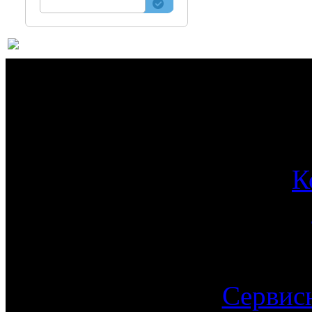
О 
К
Сервис