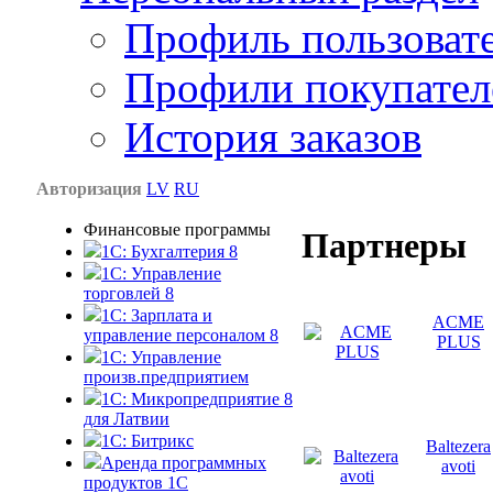
Профиль пользоват
Профили покупател
История заказов
Авторизация
LV
RU
Финансовые программы
Партнеры
1С: Бухгалтерия 8
1C: Управление
торговлей 8
1C: Зарплата и
ACME
управление персоналом 8
PLUS
1C: Управление
произв.предприятием
1С: Микропредприятие 8
для Латвии
1C: Битрикс
Baltezera
Аренда программных
avoti
продуктов 1С