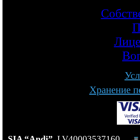
Собств
П
Лице
Во
Усл
Хранение п
SIA “Andi”
, LV40003537160