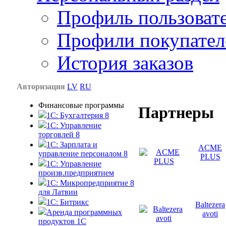
Профиль пользоват
Профили покупател
История заказов
Авторизация
LV
RU
Финансовые программы
Партнеры
1С: Бухгалтерия 8
1C: Управление
торговлей 8
1C: Зарплата и
ACME
управление персоналом 8
PLUS
1C: Управление
произв.предприятием
1С: Микропредприятие 8
для Латвии
1C: Битрикс
Baltezera
Аренда программных
avoti
продуктов 1С