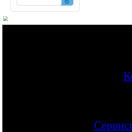
О 
К
Сервис