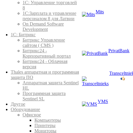
1C: Управление торговлей
8
Mits
1С:Зарплата и управление
персоналом 8 для Латвии
On Demand Software
Development
1С: Битрикс
Битрикс Управление
сайтом ( CMS )
PrivatBank
Битрикс24 -
Корпоративный портал
Битрикс24 - Облачная
версия
Thales аппаратная и программная
Transceltnie
защита ПО
Аппаратная защита Sentinel
HL
Программная защита
Sentinel SL
VMS
Другое
Оборудование
Офисное
Компьютеры
Принтеры
Мониторы