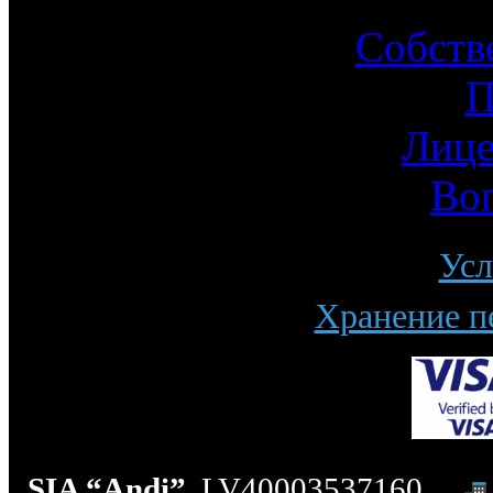
Собств
П
Лице
Во
Усл
Хранение п
SIA “Andi”
, LV40003537160