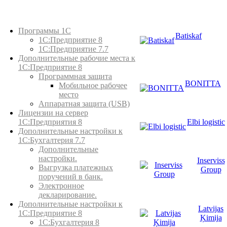
Каталог товаров
Программы 1С
Batiskaf
1С:Предприятие 8
1С:Предприятие 7.7
Дополнительные рабочие места к
1С:Предприятие 8
Программная защита
BONITTA
Мобильное рабочее
место
Аппаратная защита (USB)
Лицензии на сервер
Elbi logistic
1С:Предприятия 8
Дополнительные настройки к
1С:Бухгалтерия 7.7
Дополнительные
настройки.
Inserviss
Выгрузка платежных
Group
поручений в банк.
Электронное
декларирование.
Дополнительные настройки к
Latvijas
1С:Предприятие 8
Ķimija
1С:Бухгалтерия 8