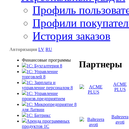
Профиль пользоват
Профили покупател
История заказов
Авторизация
LV
RU
Финансовые программы
Партнеры
1С: Бухгалтерия 8
1C: Управление
торговлей 8
1C: Зарплата и
ACME
управление персоналом 8
PLUS
1C: Управление
произв.предприятием
1С: Микропредприятие 8
для Латвии
1C: Битрикс
Baltezera
Аренда программных
avoti
продуктов 1С