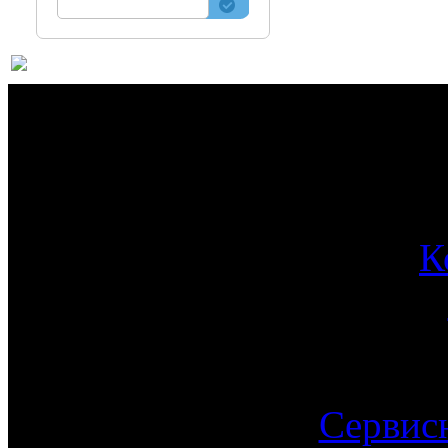
О 
К
Сервис