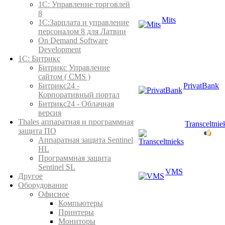
1C: Управление торговлей
8
Mits
1С:Зарплата и управление
персоналом 8 для Латвии
On Demand Software
Development
1С: Битрикс
Битрикс Управление
сайтом ( CMS )
PrivatBank
Битрикс24 -
Корпоративный портал
Битрикс24 - Облачная
версия
Thales аппаратная и программная
Transceltnie
защита ПО
Аппаратная защита Sentinel
HL
Программная защита
Sentinel SL
VMS
Другое
Оборудование
Офисное
Компьютеры
Принтеры
Мониторы