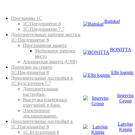
Каталог товаров
Программы 1С
Batiskaf
1С:Предприятие 8
1С:Предприятие 7.7
Дополнительные рабочие места к
1С:Предприятие 8
Программная защита
BONITTA
Мобильное рабочее
место
Аппаратная защита (USB)
Лицензии на сервер
Elbi logistic
1С:Предприятия 8
Дополнительные настройки к
1С:Бухгалтерия 7.7
Дополнительные
настройки.
Inserviss
Выгрузка платежных
Group
поручений в банк.
Электронное
декларирование.
Дополнительные настройки к
Latvijas
1С:Предприятие 8
Ķimija
1С:Бухгалтерия 8