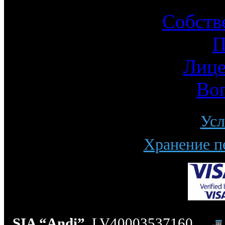
Собств
П
Лице
Во
Усл
Хранение п
SIA “Andi”
, LV40003537160