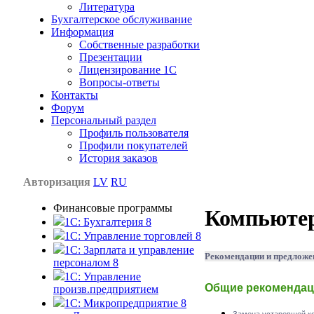
Литература
Бухгалтерское обслуживание
Информация
Собственные разработки
Презентации
Лицензирование 1С
Вопросы-ответы
Контакты
Форум
Персональный раздел
Профиль пользователя
Профили покупателей
История заказов
Авторизация
LV
RU
Финансовые программы
Компьюте
1С: Бухгалтерия 8
1C: Управление торговлей 8
1C: Зарплата и управление
Рекомендации и предложе
персоналом 8
1C: Управление
Общие рекомендац
произв.предприятием
1С: Микропредприятие 8