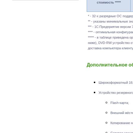
стоимость *****
* - 32-x разрядные ОС подд
** - указаны минимальные зн
*** - 1С:Предприятие версии
**** - оптимальная конфигур
***** - в таблице приведена 
ниже), DVD-RW устройство о
доставка компьютера клиенту
Дополнительное о
Широкоформатный 16:9 
Устройство резервного
Flash-карта;
Внешний жёстк
Копирование 