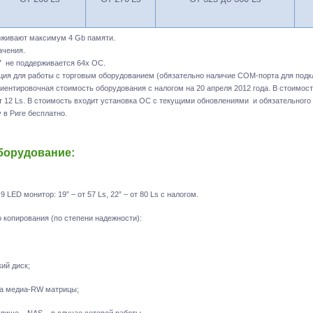
ерживают максимум 4 Gb памяти.
ачения.
 7 не поддерживается 64х ОС.
ация для работы с торговым оборудованием (обязательно наличие СОМ-порта для подк
ориентировочная стоимость оборудования с налогом на 20 апреля 2012 года. В стоимост
т 12 Ls. В стоимость входит установка ОС с текущими обновлениями и обязательного
 в Риге бесплатно.
борудование:
LED монитор: 19” – от 57 Ls, 22” – от 80 Ls с налогом.
 копирования (по степени надежности):
ий диск;
на медиа-RW матрицы;