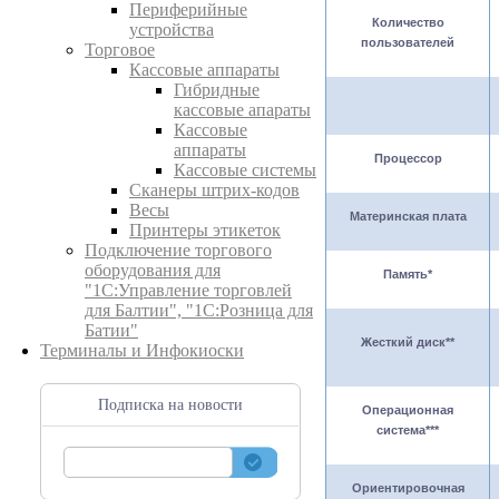
Периферийные
Количество
устройства
пользователей
Торговое
Кассовые аппараты
Гибридные
кассовые апараты
Кассовые
аппараты
Процессор
Кассовые системы
Сканеры штрих-кодов
Весы
Материнская плата
Принтеры этикеток
Подключение торгового
оборудования для
Память
*
"1С:Управление торговлей
для Балтии", "1С:Розница для
Батии"
Жесткий диск
**
Терминалы и Инфокиоски
Подписка на новости
Операционная
система
***
Ориентировочная