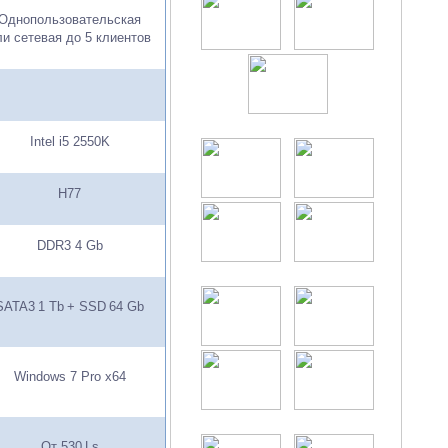
Однопользовательская
ли сетевая до 5 клиентов
Intel i5 2550K
H77
DDR3 4 Gb
SATA
3
1 Tb
+
SSD
64
Gb
Windows 7 Pro x64
От
530
Ls