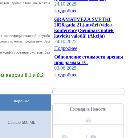
24.10.2025
истов. Кроме этого мы можем
.
Подробнее
GRĀMATVEŽA SVĒTKI
2026.gada 21.janvārī (video
konference) Seminārs notiek
latviešu valodā! (Akcija)
 к квалифицированной службе
24.10.2025
ерной системы, предлагаем Вам
Подробнее
е конфигурование системы баз
Обновление стоимости аренды
программы 1С
03.06.2025
Подробнее
 версии 8.1 и 8.2
Хорошие
Последние Новости
Свыше 500
Mb