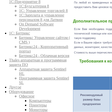
1С:Предприятие 8
По любой из приведенных в
1С:Бухгалтерия 8
предоставить Вам ценовое п
1C: Управление торговлей 8
1С:Зарплата и управление
персоналом 8 для Латвии
Дополнительное п
On Demand Software
Development
Если Вам необходима подд
1С: Битрикс
технической помощи или кон
Битрикс Управление сайтом (
такую поддержку.
CMS )
Если в Вашем офисе требует
Битрикс24 - Корпоративный
данных, мониторинг, качеств
портал
Стоимость выше перечисленн
Битрикс24 - Облачная версия
Thales аппаратная и программная
Требования к к
защита ПО
Аппаратная защита Sentinel
HL
Программная защита Sentinel
SL
Другое
Оборудование
Рекомендуемый
Офисное
размер базы
Компьютеры
предприятия
Принтеры
Мониторы