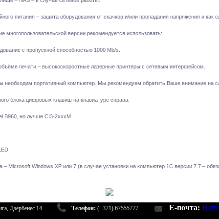
лище – NAS – в случае сетевой работы.
йного питания – защита оборудования от скачков и/или пропадания напряжения и как с
ие многопользовательской версии рекомендуется использовать:
дование с пропускной способностью 1000 Mb/s.
бъёме печати – высокоскоростные лазерные принтеры с сетевым интерфейсом.
ты необходим портативный компьютер. Мы рекомендуем обратить Ваше внимание на с
ого блока цифровых клавиш на клавиатуре справа.
el B960, но лучше CI3-2xxxM
 LED
– Microsoft Windows XP или 7 (в случае установки на компьютер 1С версии 7.7 – обя
E-почта:
Напи
га, Дзербенес 14
Телефон:
(+371) 67555777