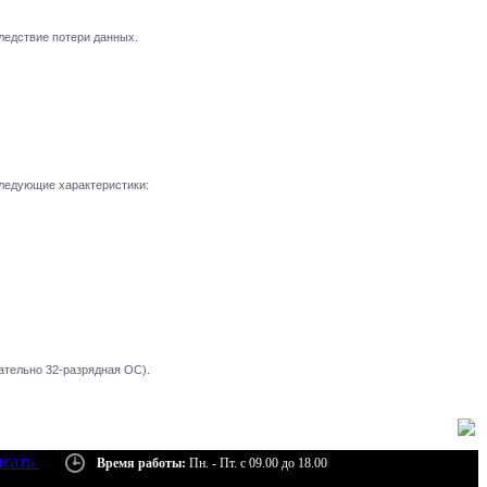
ледствие потери данных.
ледующие характеристики:
зательно 32-разрядная ОС).
сать
Время работы:
Пн. - Пт. с 09.00 до 18.00