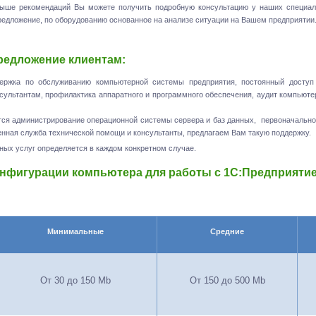
ыше рекомендаций Вы можете получить подробную консультацию у наших специал
редложение, по оборудованию основанное на анализе ситуации на Вашем предприятии
редложение клиентам:
ержка по обслуживанию компьютерной системы предприятия, постоянный доступ
сультантам, профилактика аппаратного и программного обеспечения, аудит компьют
ся администрирование операционной системы сервера и баз данных, первоначально
енная служба технической помощи и консультанты, предлагаем Вам такую поддержку.
ых услуг определяется в каждом конкретном случае.
онфигурации компьютера для работы с 1С:Предприятием
Минимальные
Средние
От 30 до 150
Mb
От 150 до
500 Mb