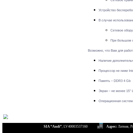
Сетевое храни
Устройство бесперебо
В случае использован
Сетевое обору
При большом о
Возможно, что Вам для рабо
Наличие дополнительн
Процессор не ниже Int
Память – DDR3 4 Gb
Экран – не менее 15”
Операционная система 
SIA “Andi”
, LV40003537160
Адрес:
Латвия, Ри