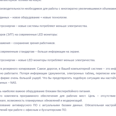
мпьютерной техники на новую:
оизводительности необходимое для работы с многократно увеличившимися объемам
данных – новое оборудование + новые технологии.
троэнергии – новые системы потребляют меньше электричества.
оров (ЭЛТ) на современные LED мониторы:
ражения – сохранение зрения работников.
современным стандартам – больше информации на экране.
троэнергии – новые LED мониторы потребляют меньше электричества.
в резервного копирования. Самое дорогое, в Вашей компьютерной системе – это ин
но работаете. Потеря информации (документов, электронных таблиц, переписки или
 фирме очень большой ущерб. Что бы предотвратить подобную ситуацию мы настой
анных – NAS.
 наиболее важное оборудование блоками бесперебойного питания.
ого комплекта программного обеспечения для рабочих мест. Цель – отсутстви
eware, возможность планируемых обновлений и модернизаций.
зование антивирусного ПО с актуальными базами данных. Обязательная настрой
ений при работе с офисным и бухгалтерским ПО.