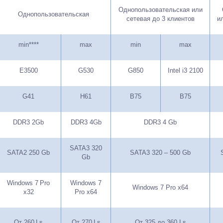
Однопользовательская или
Однопользовательская
сетевая до 3 клиентов
и
min****
max
min
max
E3500
G530
G8
5
0
Intel i3 2100
G41
H61
B
75
B75
DDR3 2Gb
DDR3
4
Gb
DDR3 4 Gb
SATA3 320
SATA2 250 Gb
SATA3 320 – 500 Gb
Gb
Windows
7
Pro
Windows 7
Windows 7 Pro x64
x32
Pro x64
От 2
60
Ls
От 2
70
Ls
От 325 до
360 Ls