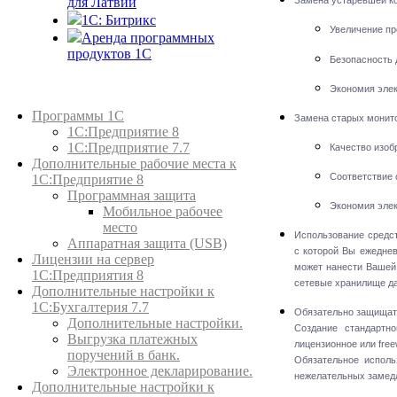
для Латвии
Замена устаревшей ко
1C: Битрикс
Увеличение пр
Аренда программных
продуктов 1С
Безопасность 
Экономия элек
Каталог товаров
Программы 1С
Замена старых монит
1С:Предприятие 8
1С:Предприятие 7.7
Качество изоб
Дополнительные рабочие места к
Соответствие 
1С:Предприятие 8
Программная защита
Экономия элек
Мобильное рабочее
место
Использование средст
Аппаратная защита (USB)
с которой Вы ежеднев
Лицензии на сервер
может нанести Вашей
1С:Предприятия 8
сетевые хранилище д
Дополнительные настройки к
1С:Бухгалтерия 7.7
Обязательно защищать
Дополнительные настройки.
Создание стандартн
Выгрузка платежных
лицензионное или fre
поручений в банк.
Обязательное исполь
Электронное декларирование.
нежелательных замедл
Дополнительные настройки к