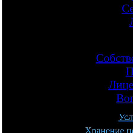
С
Ин
Собств
П
Лице
Во
Усл
Хранение п