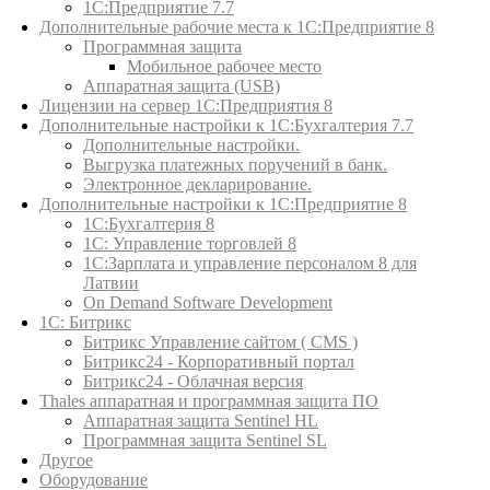
1С:Предприятие 7.7
Дополнительные рабочие места к 1С:Предприятие 8
Программная защита
Мобильное рабочее место
Аппаратная защита (USB)
Лицензии на сервер 1С:Предприятия 8
Дополнительные настройки к 1С:Бухгалтерия 7.7
Дополнительные настройки.
Выгрузка платежных поручений в банк.
Электронное декларирование.
Дополнительные настройки к 1С:Предприятие 8
1С:Бухгалтерия 8
1C: Управление торговлей 8
1С:Зарплата и управление персоналом 8 для
Латвии
On Demand Software Development
1С: Битрикс
Битрикс Управление сайтом ( CMS )
Битрикс24 - Корпоративный портал
Битрикс24 - Облачная версия
Thales аппаратная и программная защита ПО
Аппаратная защита Sentinel HL
Программная защита Sentinel SL
Другое
Оборудование