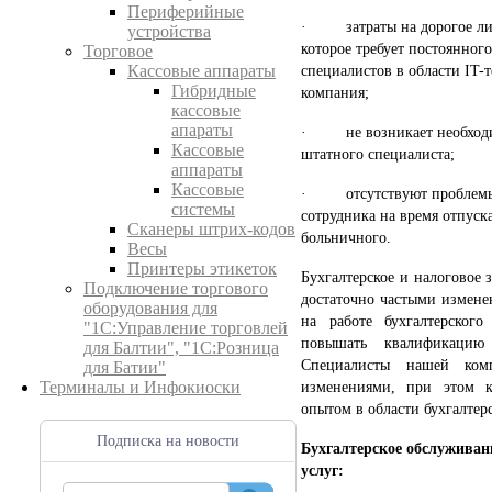
Периферийные
· затраты на дорогое лиц
устройства
которое требует постоянно
Торговое
специалистов в области IT-
Кассовые аппараты
Гибридные
компания;
кассовые
апараты
· не возникает необходим
Кассовые
штатного специалиста;
аппараты
Кассовые
· отсутствуют проблемы з
системы
сотрудника на время отпуска
Сканеры штрих-кодов
больничного.
Весы
Принтеры этикеток
Бухгалтерское и налоговое 
Подключение торгового
достаточно частыми измене
оборудования для
на работе бухгалтерског
"1С:Управление торговлей
повышать квалификацию 
для Балтии", "1С:Розница
Специалисты нашей ком
для Батии"
изменениями, при этом 
Терминалы и Инфокиоски
опытом в области бухгалтер
Подписка на новости
Бухгалтерское обслуживан
услуг: