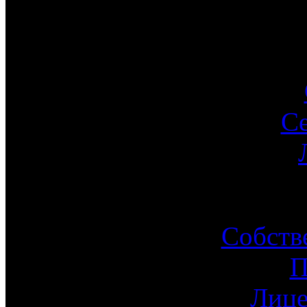
С
Ин
Собств
П
Лице