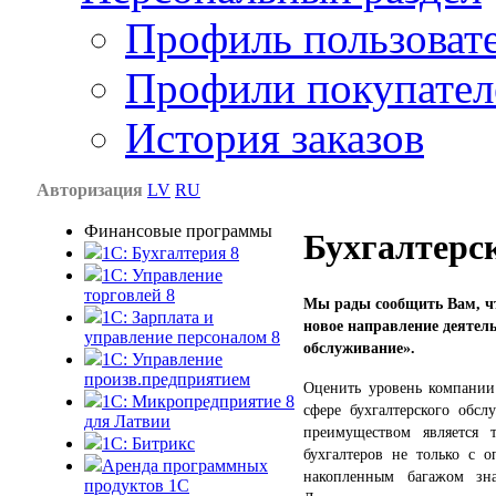
Профиль пользоват
Профили покупател
История заказов
Авторизация
LV
RU
Финансовые программы
Бухгалтерс
1С: Бухгалтерия 8
1C: Управление
торговлей 8
Мы рады сообщить Вам, ч
1C: Зарплата и
новое направление деятел
управление персоналом 8
обслуживание».
1C: Управление
произв.предприятием
Оценить уровень компании 
1С: Микропредприятие 8
сфере бухгалтерского обс
для Латвии
преимуществом является 
1C: Битрикс
бухгалтеров не только с 
Аренда программных
накопленным багажом зн
продуктов 1С