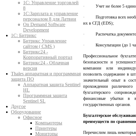
1C: Управление торговлей
· Учет не более 5 единиц
8
1С:Зарплата и управление
· Подготовка всех необхо
персоналом 8 для Латвии
их в СГД (EDS);
On Demand Software
Development
· Распечатка документов 
1С: Битрикс
Битрикс Управление
· Консультации (до 1 ча
сайтом ( CMS )
Битрикс24 -
Профессиональное бухгалт
Корпоративный портал
безопасности и успешност
Битрикс24 - Облачная
компании или индивиду
версия
Thales аппаратная и программная
позволить содержание в шт
защита ПО
значительный опыт в сост
Аппаратная защита Sentinel
прохождении различного 
HL
бухгалтерского сопровож
Программная защита
финансовые убытки в 
Sentinel SL
государственных органов.
Другое
Оборудование
Бухгалтерское обслуживан
Офисное
преимуществ по сравнени
Компьютеры
Принтеры
Перечислим лишь некоторые
Мониторы