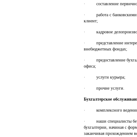
· составление первичной
· работа с банковскими с
клиент;
· кадровое делопроизво
· представление интересо
внебюджетных фондах;
· предоставление бухгалт
офиса;
· услуги курьера;
· прочие услуги.
Бухгалтерское обслуживани
· комплексного ведения б
· наши специалисты берут
бухгалтерии, начиная с фо
заканчивая прохождением в