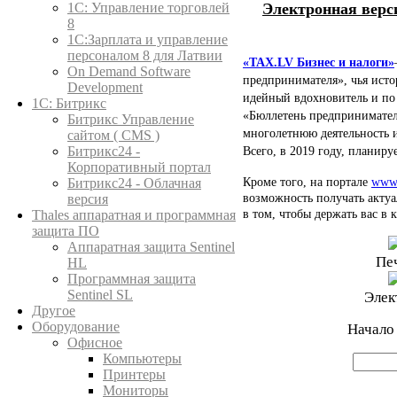
Электронная верс
1C: Управление торговлей
8
1С:Зарплата и управление
персоналом 8 для Латвии
«TAX.LV Бизнес и налоги»
On Demand Software
предпринимателя», чья исто
Development
идейный вдохновитель и по 
1С: Битрикс
«Бюллетень предпринимате
Битрикс Управление
многолетнюю деятельность 
сайтом ( CMS )
Битрикс24 -
Всего, в 2019 году, планиру
Корпоративный портал
Кроме того, на портале
www.
Битрикс24 - Облачная
возможность получать акту
версия
в том, чтобы держать вас в 
Thales аппаратная и программная
защита ПО
Аппаратная защита Sentinel
Пе
HL
Программная защита
Sentinel SL
Элек
Другое
Оборудование
Начало
Офисное
Компьютеры
Принтеры
Мониторы