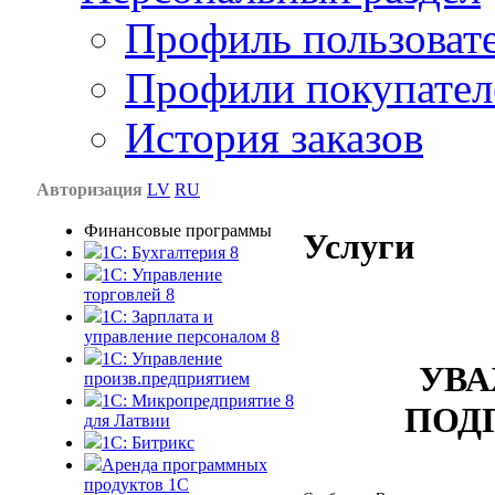
Профиль пользоват
Профили покупател
История заказов
Авторизация
LV
RU
Финансовые программы
Услуги
1С: Бухгалтерия 8
1C: Управление
торговлей 8
1C: Зарплата и
управление персоналом 8
1C: Управление
УВ
произв.предприятием
1С: Микропредприятие 8
ПОД
для Латвии
1C: Битрикс
Аренда программных
продуктов 1С