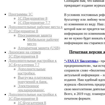
Сообщаем Вам, что начиная с
прекращает издание журнал
Каталог товаров
Программы 1С
В условиях постоянных рефо
1С:Предприятие 8
бухгалтеру или любому чело
1С:Предприятие 7.7
из изменения из виду. Наш 
Дополнительные рабочие места к
которой вам не придется ча
1С:Предприятие 8
информацию по изменениям: 
Программная защита
же не нужно будет вникать
Мобильное рабочее
информацию мы стараемся п
место
Аппаратная защита (USB)
Печатная версия 
Лицензии на сервер
1С:Предприятия 8
Дополнительные настройки к
“«TAX.LV Бюллетень»
– пр
1С:Бухгалтерия 7.7
предпринимателя», чья исто
Дополнительные
сохранили слово «бюллетень
настройки.
актуальной информации – н
Выгрузка платежных
издания. Наш идейный вдохн
поручений в банк.
журнала «Бюллетень предп
Электронное
свою многолетнюю деятельн
декларирование.
Всего, в 2019 году, планиру
Дополнительные настройки к
1С:Предприятие 8
печатном формате.
1С:Бухгалтерия 8