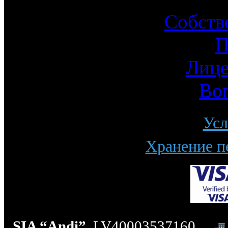
Собств
П
Лице
Во
Усл
Хранение п
SIA “Andi”
, LV40003537160