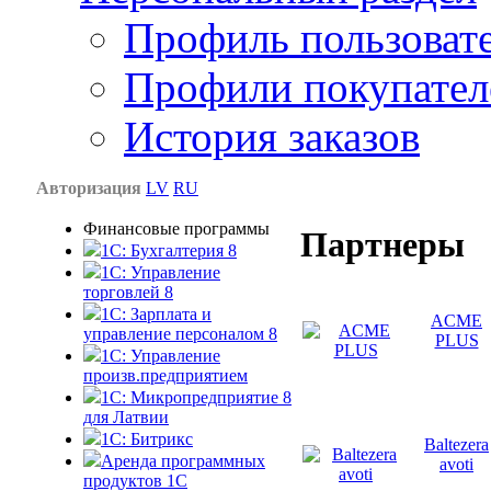
Профиль пользоват
Профили покупател
История заказов
Авторизация
LV
RU
Финансовые программы
Партнеры
1С: Бухгалтерия 8
1C: Управление
торговлей 8
1C: Зарплата и
ACME
управление персоналом 8
PLUS
1C: Управление
произв.предприятием
1С: Микропредприятие 8
для Латвии
1C: Битрикс
Baltezera
Аренда программных
avoti
продуктов 1С