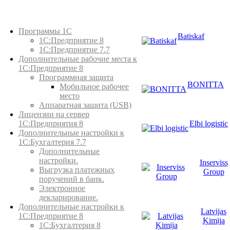
Каталог товаров
Программы 1С
Batiskaf
1С:Предприятие 8
1С:Предприятие 7.7
Дополнительные рабочие места к
1С:Предприятие 8
Программная защита
BONITTA
Мобильное рабочее
место
Аппаратная защита (USB)
Лицензии на сервер
Elbi logistic
1С:Предприятия 8
Дополнительные настройки к
1С:Бухгалтерия 7.7
Дополнительные
настройки.
Inserviss
Выгрузка платежных
Group
поручений в банк.
Электронное
декларирование.
Дополнительные настройки к
Latvijas
1С:Предприятие 8
Ķimija
1С:Бухгалтерия 8