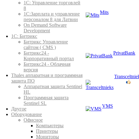
1C: Управление торговлей
8
Mits
1С:Зарплата и управление
персоналом 8 для Латвии
On Demand Software
Development
1С: Битрикс
Битрикс Управление
сайтом ( CMS )
PrivatBank
Битрикс24 -
Корпоративный портал
Битрикс24 - Облачная
версия
Thales аппаратная и программная
Transceltnie
защита ПО
Аппаратная защита Sentinel
HL
Программная защита
Sentinel SL
VMS
Другое
Оборудование
Офисное
Компьютеры
Принтеры
Мониторы