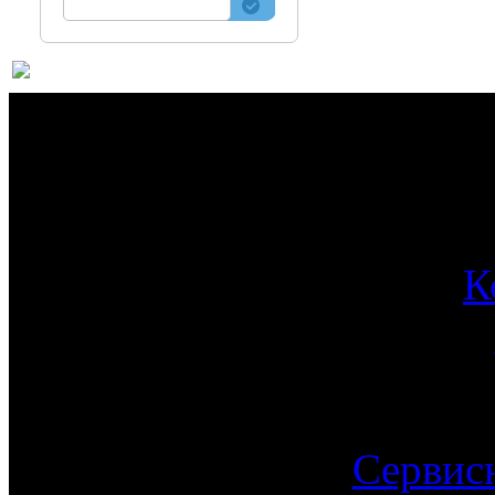
О 
К
Сервис