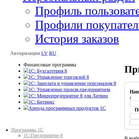
Профиль пользоват
Профили покупател
История заказов
Авторизация
LV
RU
Финансовые программы
Пр
1С: Бухгалтерия 8
1C: Управление торговлей 8
1C: Зарплата и управление персоналом 8
1C: Управление произв.предприятием
Наи
1С: Микропредприятие 8 для Латвии
:
1C: Битрикс
Аренда программных продуктов 1С
П
Каталог товаров
Программы 1С
1С:Предприятие 8
В выбр