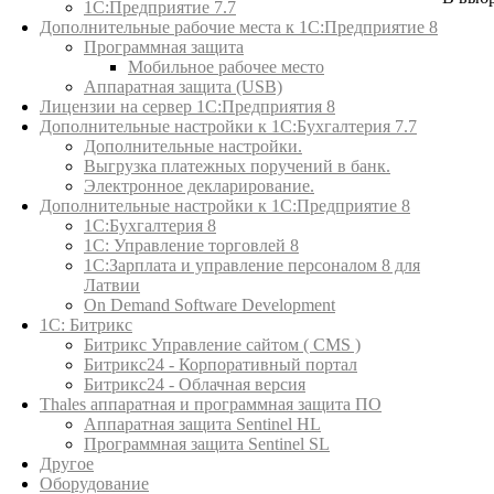
1С:Предприятие 7.7
Дополнительные рабочие места к 1С:Предприятие 8
Программная защита
Мобильное рабочее место
Аппаратная защита (USB)
Лицензии на сервер 1С:Предприятия 8
Дополнительные настройки к 1С:Бухгалтерия 7.7
Дополнительные настройки.
Выгрузка платежных поручений в банк.
Электронное декларирование.
Дополнительные настройки к 1С:Предприятие 8
1С:Бухгалтерия 8
1C: Управление торговлей 8
1С:Зарплата и управление персоналом 8 для
Латвии
On Demand Software Development
1С: Битрикс
Битрикс Управление сайтом ( CMS )
Битрикс24 - Корпоративный портал
Битрикс24 - Облачная версия
Thales аппаратная и программная защита ПО
Аппаратная защита Sentinel HL
Программная защита Sentinel SL
Другое
Оборудование