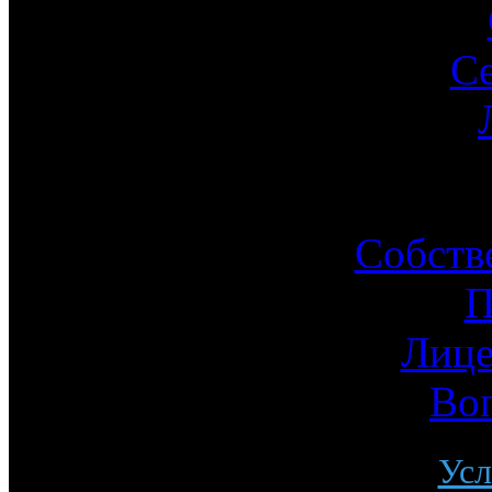
С
Ин
Собств
П
Лице
Во
Усл