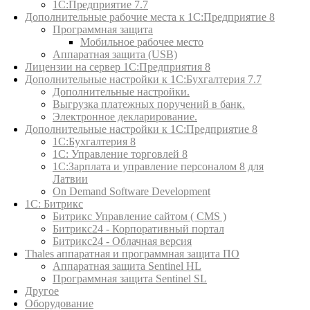
1С:Предприятие 7.7
Дополнительные рабочие места к 1С:Предприятие 8
Программная защита
Мобильное рабочее место
Аппаратная защита (USB)
Лицензии на сервер 1С:Предприятия 8
Дополнительные настройки к 1С:Бухгалтерия 7.7
Дополнительные настройки.
Выгрузка платежных поручений в банк.
Электронное декларирование.
Дополнительные настройки к 1С:Предприятие 8
1С:Бухгалтерия 8
1C: Управление торговлей 8
1С:Зарплата и управление персоналом 8 для
Латвии
On Demand Software Development
1С: Битрикс
Битрикс Управление сайтом ( CMS )
Битрикс24 - Корпоративный портал
Битрикс24 - Облачная версия
Thales аппаратная и программная защита ПО
Аппаратная защита Sentinel HL
Программная защита Sentinel SL
Другое
Оборудование