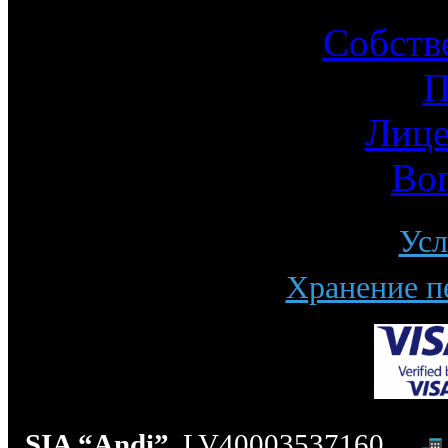
Собств
П
Лице
Во
Усл
Хранение п
SIA “Andi”
, LV40003537160