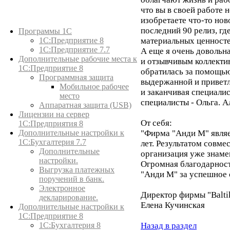
что вы в своей работе н
изобретаете что-то нов
Каталог товаров
последний 90 релиз, гд
Программы 1С
материальных ценносте
1С:Предприятие 8
1С:Предприятие 7.7
А еще я очень доволь
Дополнительные рабочие места к
и отзывчивым коллектив
1С:Предприятие 8
обратилась за помощью
Программная защита
выдержанной и приветл
Мобильное рабочее
и заканчивая специали
место
специалисты - Ольга. А
Аппаратная защита (USB)
Лицензии на сервер
От себя:
1С:Предприятия 8
"Фирма "Анди М" являе
Дополнительные настройки к
1С:Бухгалтерия 7.7
лет. Результатом совме
Дополнительные
организация уже знаме
настройки.
Огромная благодарност
Выгрузка платежных
"Анди М" за успешное 
поручений в банк.
Электронное
Директор фирмы "Balti
декларирование.
Елена Кучинская
Дополнительные настройки к
1С:Предприятие 8
Назад в раздел
1С:Бухгалтерия 8