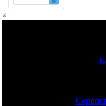
О 
К
Сервис