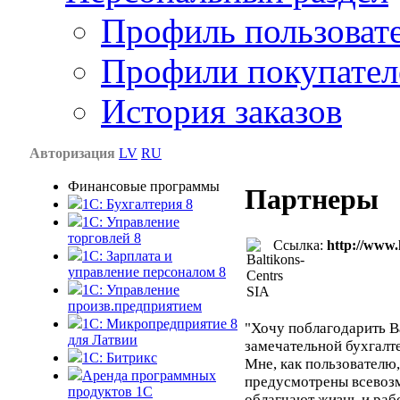
Профиль пользоват
Профили покупател
История заказов
Авторизация
LV
RU
Финансовые программы
Партнеры
1С: Бухгалтерия 8
1C: Управление
торговлей 8
Ссылка:
http://www.k
1C: Зарплата и
управление персоналом 8
1C: Управление
произв.предприятием
1С: Микропредприятие 8
"Хочу поблагодарить В
для Латвии
замечательной бухгалт
1C: Битрикс
Мне, как пользователю,
Аренда программных
предусмотрены всевоз
продуктов 1С
облагчают жизнь и рабо