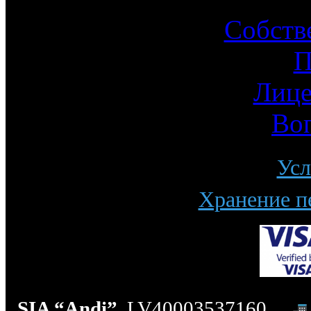
Собств
П
Лице
Во
Усл
Хранение п
SIA “Andi”
, LV40003537160