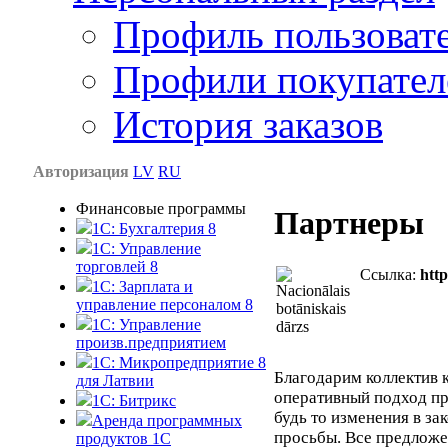
Профиль пользоват
Профили покупател
История заказов
Авторизация
LV
RU
Финансовые программы
Партнеры
1С: Бухгалтерия 8
1C: Управление
торговлей 8
Ссылка:
http
1C: Зарплата и
управление персоналом 8
1C: Управление
произв.предприятием
1С: Микропредприятие 8
Благодарим коллектив 
для Латвии
оперативный подход пр
1C: Битрикс
будь то изменения в за
Аренда программных
просьбы. Все предложе
продуктов 1С