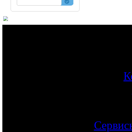
О 
К
Сервис