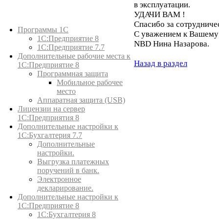
в эксплуатации.
УДАЧИ ВАМ !
Каталог товаров
Спасибо за сотрудничес
Программы 1С
С уважением к Вашему 
1С:Предприятие 8
NBD Нина Назарова.
1С:Предприятие 7.7
Дополнительные рабочие места к
Назад в раздел
1С:Предприятие 8
Программная защита
Мобильное рабочее
место
Аппаратная защита (USB)
Лицензии на сервер
1С:Предприятия 8
Дополнительные настройки к
1С:Бухгалтерия 7.7
Дополнительные
настройки.
Выгрузка платежных
поручений в банк.
Электронное
декларирование.
Дополнительные настройки к
1С:Предприятие 8
1С:Бухгалтерия 8