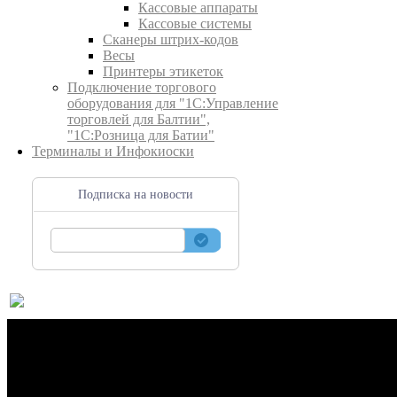
Кассовые аппараты
Кассовые системы
Сканеры штрих-кодов
Весы
Принтеры этикеток
Подключение торгового
оборудования для "1С:Управление
торговлей для Балтии",
"1С:Розница для Батии"
Терминалы и Инфокиоски
Подписка на новости