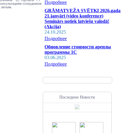
Подробнее
консультациям сотрудников
 легким.
GRĀMATVEŽA SVĒTKI 2026.gada
21.janvārī (video konference)
Seminārs notiek latviešu valodā!
(Akcija)
24.10.2025
Подробнее
Обновление стоимости аренды
программы 1С
03.06.2025
Подробнее
Последние Новости