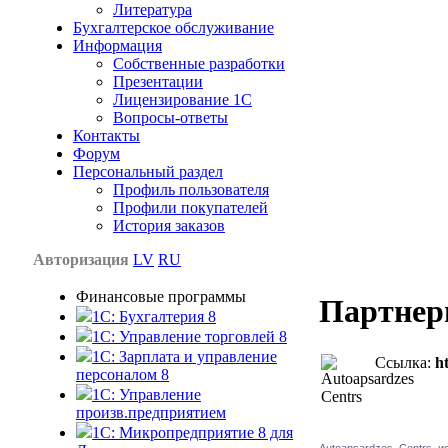
Литература
Бухгалтерское обслуживание
Информация
Собственные разработки
Презентации
Лицензирование 1С
Вопросы-ответы
Контакты
Форум
Персональный раздел
Профиль пользователя
Профили покупателей
История заказов
Авторизация
LV
RU
Финансовые программы
Партне
1С: Бухгалтерия 8
1C: Управление торговлей 8
1C: Зарплата и управление
Ссылка:
ht
персоналом 8
1C: Управление
произв.предприятием
1С: Микропредприятие 8 для
Autoapsardzes Centrs и