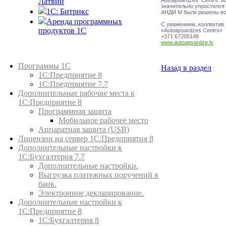
Латвии
значительно упростился
1C: Битрикс
АНДИ М были решены все
Аренда программных
С уважением, коллектив
продуктов 1С
«Autoapsardzes Centrs»
+371 67205149
www.autoapsardze.lv
Каталог товаров
Программы 1С
Назад в раздел
1С:Предприятие 8
1С:Предприятие 7.7
Дополнительные рабочие места к
1С:Предприятие 8
Программная защита
Мобильное рабочее место
Аппаратная защита (USB)
Лицензии на сервер 1С:Предприятия 8
Дополнительные настройки к
1С:Бухгалтерия 7.7
Дополнительные настройки.
Выгрузка платежных поручений в
банк.
Электронное декларирование.
Дополнительные настройки к
1С:Предприятие 8
1С:Бухгалтерия 8