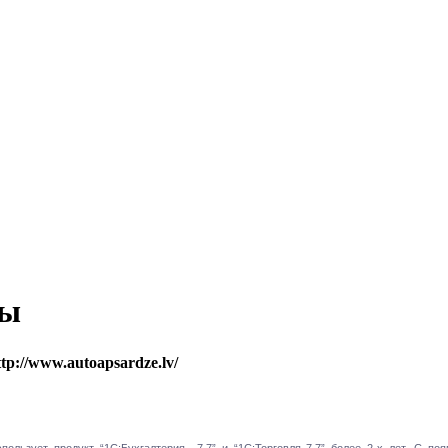
ры
tp://www.autoapsardze.lv/
спользует продукт “1С:Бухгалтерия 7.7” и “1С:Торговля 7.7” более 2-х лет. С поя