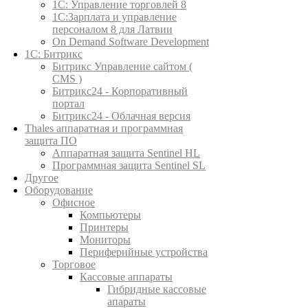
1C: Управление торговлей 8
1С:Зарплата и управление
персоналом 8 для Латвии
On Demand Software Development
1С: Битрикс
Битрикс Управление сайтом (
CMS )
Битрикс24 - Корпоративный
портал
Битрикс24 - Облачная версия
Thales аппаратная и программная
защита ПО
Аппаратная защита Sentinel HL
Программная защита Sentinel SL
Другое
Оборудование
Офисное
Компьютеры
Принтеры
Мониторы
Периферийные устройства
Торговое
Кассовые аппараты
Гибридные кассовые
апараты