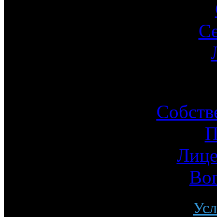
С
Ин
Собств
П
Лице
Во
Усл