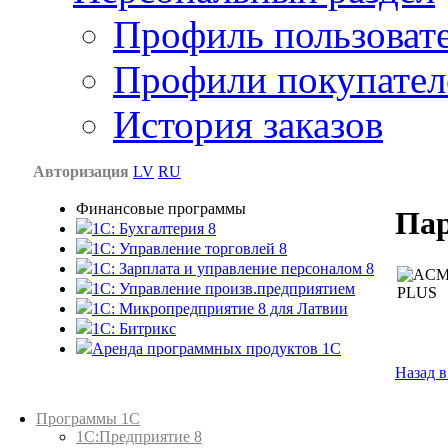
Профиль пользоват
Профили покупател
История заказов
Авторизация
LV
RU
Финансовые программы
Па
1С: Бухгалтерия 8
1C: Управление торговлей 8
1C: Зарплата и управление персоналом 8
1C: Управление произв.предприятием
1С: Микропредприятие 8 для Латвии
1C: Битрикс
Аренда программных продуктов 1С
Назад в
Каталог товаров
Программы 1С
1С:Предприятие 8