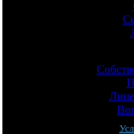
С
Ин
Собств
П
Лице
Во
Усл