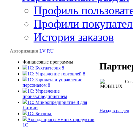
Профиль пользоват
Профили покупател
История заказов
Авторизация
LV
RU
Финансовые программы
Партне
1С: Бухгалтерия 8
1C: Управление торговлей 8
1C: Зарплата и управление
Ссы
персоналом 8
1C: Управление
произв.предприятием
1С: Микропредприятие 8 для
Латвии
Назад в раздел
1C: Битрикс
Аренда программных продуктов
1С