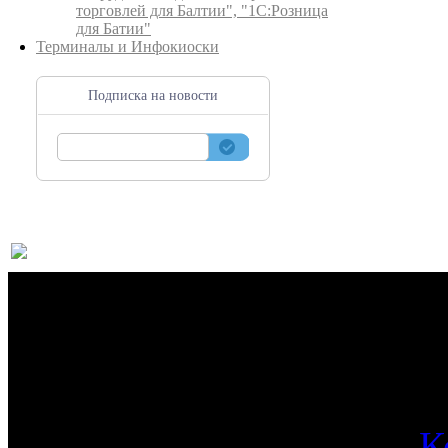
торговлей для Балтии", "1С:Розница
для Батии"
Терминалы и Инфокиоски
Подписка на новости
О 
К