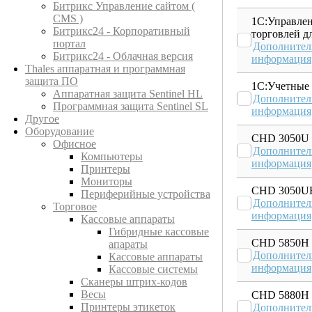
Битрикс Управление сайтом (
CMS )
1С:Управле
Битрикс24 - Корпоративный
торговлей д
портал
Дополнител
Битрикс24 - Облачная версия
информация
Thales аппаратная и программная
защита ПО
1С:Учетные
Аппаратная защита Sentinel HL
Дополнител
Программная защита Sentinel SL
информация
Другое
Оборудование
CHD 3050U
Офисное
Дополнител
Компьютеры
информация
Принтеры
Мониторы
CHD 3050U
Периферийные устройства
Дополнител
Торговое
информация
Кассовые аппараты
Гибридные кассовые
CHD 5850H
апараты
Дополнител
Кассовые аппараты
информация
Кассовые системы
Сканеры штрих-кодов
Весы
CHD 5880H
Принтеры этикеток
Дополнител