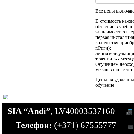
Все цены включа
В стоимость кажд
обучение в учебном
зависимости от ве
первая инсталяци
количеству приобр
г.Риги);
линия консультац
течении 3-х месяц
Обучением необход
месяцев после ус
Цены на удаленны
обучение.
SIA “Andi”
, LV40003537160
Телефон:
(+371) 67555777