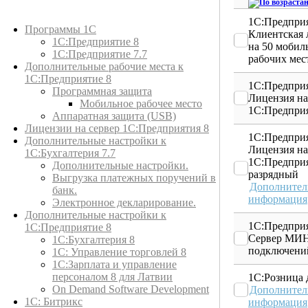
Каталог товаров
1С:Предприя
Программы 1С
Клиентская 
1С:Предприятие 8
на 50 мобил
1С:Предприятие 7.7
рабочих мес
Дополнительные рабочие места к
1С:Предприятие 8
1С:Предприя
Программная защита
Лицензия на
Мобильное рабочее место
1С:Предприя
Аппаратная защита (USB)
Лицензии на сервер 1С:Предприятия 8
1С:Предприя
Дополнительные настройки к
Лицензия на
1С:Бухгалтерия 7.7
1С:Предприя
Дополнительные настройки.
разрядный
Выгрузка платежных поручений в
Дополнител
банк.
информация
Электронное декларирование.
Дополнительные настройки к
1С:Предприя
1С:Предприятие 8
Сервер МИН
1С:Бухгалтерия 8
подключени
1C: Управление торговлей 8
1С:Зарплата и управление
персоналом 8 для Латвии
1С:Розница 
On Demand Software Development
Дополнител
1С: Битрикс
информация