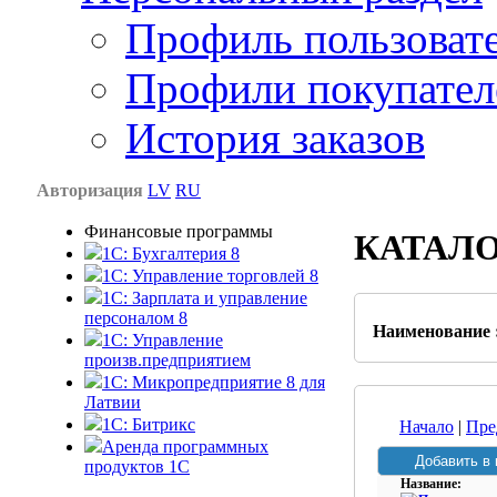
Профиль пользоват
Профили покупател
История заказов
Авторизация
LV
RU
Финансовые программы
КАТАЛ
1С: Бухгалтерия 8
1C: Управление торговлей 8
1C: Зарплата и управление
персоналом 8
Наименование 
1C: Управление
произв.предприятием
1С: Микропредприятие 8 для
Латвии
1C: Битрикс
Начало
|
Пре
Аренда программных
продуктов 1С
Название: