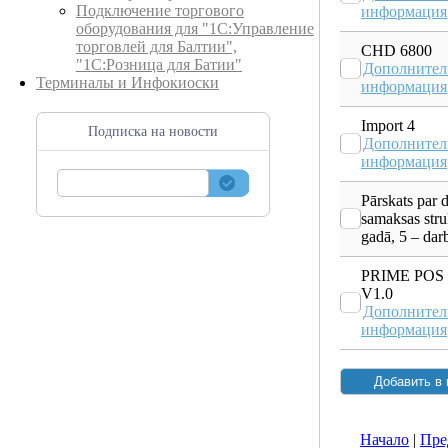
Подключение торгового
информация
оборудования для "1С:Управление
торговлей для Балтии",
CHD 6800
"1С:Розница для Батии"
Дополнител
Терминалы и Инфокиоски
информация
Import 4
Подписка на новости
Дополнител
информация
Pārskats par 
samaksas stru
gadā, 5 – dar
PRIME POS
V1.0
Дополнител
информация
Начало
|
Пре