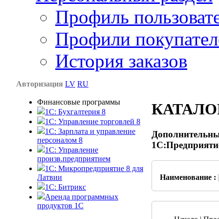
Профиль пользоват
Профили покупател
История заказов
Авторизация
LV
RU
Финансовые программы
КАТАЛО
1С: Бухгалтерия 8
1C: Управление торговлей 8
1C: Зарплата и управление
Дополнительны
персоналом 8
1С:Предприяти
1C: Управление
произв.предприятием
1С: Микропредприятие 8 для
Латвии
Наименование :
1C: Битрикс
Аренда программных
продуктов 1С