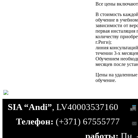
Все цены включаю
В стоимость каждо
обучение в учебном 
зависимости от вер
первая инсталяция 
количеству приобре
г.Риги);
линия консультаци
течении 3-х месяце
Обучением необходи
месяцев после уста
Цены на удаленные
обучение.
SIA “Andi”
, LV40003537160
Телефон:
(+371) 67555777
работы:
Пн. -