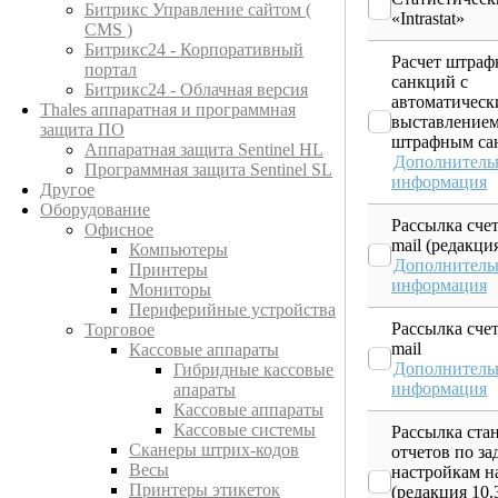
Битрикс Управление сайтом (
«Intrastat»
CMS )
Битрикс24 - Корпоративный
Расчет штра
портал
санкций с
Битрикс24 - Облачная версия
автоматическ
Thales аппаратная и программная
выставлением
защита ПО
штрафным са
Аппаратная защита Sentinel HL
Дополнитель
Программная защита Sentinel SL
информация
Другое
Оборудование
Рассылка счет
Офисное
mail (редакция
Компьютеры
Дополнитель
Принтеры
информация
Мониторы
Периферийные устройства
Рассылка счет
Торговое
mail
Кассовые аппараты
Дополнитель
Гибридные кассовые
информация
апараты
Кассовые аппараты
Кассовые системы
Рассылка ста
Сканеры штрих-кодов
отчетов по з
Весы
настройкам на
Принтеры этикеток
(редакция 10.