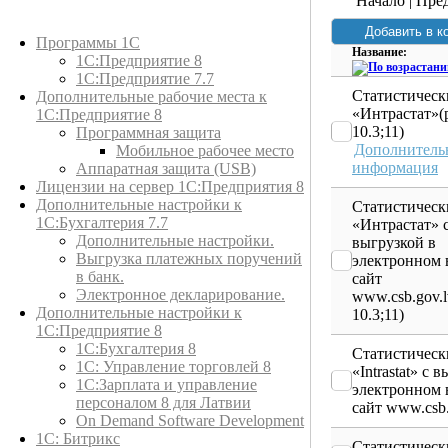
Начало | Пред
Каталог товаров
Программы 1С
Название:
1С:Предприятие 8
1С:Предприятие 7.7
Статистическ
Дополнительные рабочие места к
«Интрастат»(
1С:Предприятие 8
10.3;11)
Программная защита
Дополнитель
Мобильное рабочее место
информация
Аппаратная защита (USB)
Лицензии на сервер 1С:Предприятия 8
Дополнительные настройки к
Статистическ
1С:Бухгалтерия 7.7
«Интрастат» 
Дополнительные настройки.
выгрузкой в
Выгрузка платежных поручений
электронном 
в банк.
сайт
Электронное декларирование.
www.csb.gov.
Дополнительные настройки к
10.3;11)
1С:Предприятие 8
1С:Бухгалтерия 8
Статистическ
1C: Управление торговлей 8
«Intrastat» с 
1С:Зарплата и управление
электронном 
персоналом 8 для Латвии
сайт www.csb.
On Demand Software Development
1С: Битрикс
Статистическ