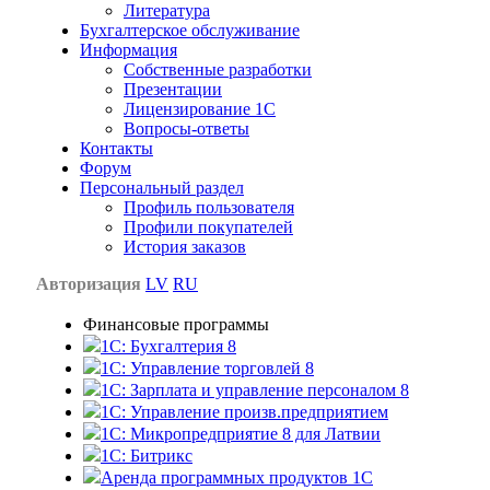
Литература
Бухгалтерское обслуживание
Информация
Собственные разработки
Презентации
Лицензирование 1С
Вопросы-ответы
Контакты
Форум
Персональный раздел
Профиль пользователя
Профили покупателей
История заказов
Авторизация
LV
RU
Финансовые программы
1С: Бухгалтерия 8
1C: Управление торговлей 8
1C: Зарплата и управление персоналом 8
1C: Управление произв.предприятием
1С: Микропредприятие 8 для Латвии
1C: Битрикс
Аренда программных продуктов 1С