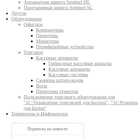
Аппаратная защита Sentinel HL
Программная защита Sentinel SL
Другое
Оборудование
Офисное
Компьютеры
Принтеры
Мониторы
Периферийные устройства
Торговое
Кассовые аппараты
Гибридные кассовые апараты
Кассовые аппараты
Кассовые системы
Сканеры штрих-кодов
Весы
Принтеры этикеток
Подключение торгового оборудования для
"1С:Управление торговлей для Балтии", "1С:Розница
для Батии"
Терминалы и Инфокиоски
Подписка на новости