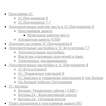
Каталог товаров
Программы 1С
1С:Предприятие 8
1С:Предприятие 7.7
Дополнительные рабочие места к 1С:Предприятие 8
Программная защита
Мобильное рабочее место
Аппаратная защита (USB)
Лицензии на сервер 1С:Предприятия 8
Дополнительные настройки к 1С:Бухгалтерия 7.7
Дополнительные настройки.
Выгрузка платежных поручений в банк.
Электронное декларирование.
Дополнительные настройки к 1С:Предприятие 8
1С:Бухгалтерия 8
1C: Управление торговлей 8
1С:Зарплата и управление персоналом 8 для Латвии
On Demand Software Development
1С: Битрикс
Битрикс Управление сайтом ( CMS )
Битрикс24 - Корпоративный портал
Битрикс24 - Облачная версия
Thales аппаратная и программная защита ПО