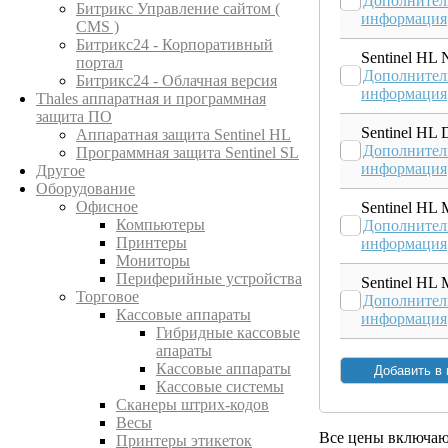
Дополнител
Битрикс Управление сайтом (
информация
CMS )
Битрикс24 - Корпоративный
Sentinel HL 
портал
Дополнител
Битрикс24 - Облачная версия
информация
Thales аппаратная и программная
защита ПО
Sentinel HL 
Аппаратная защита Sentinel HL
Дополнител
Программная защита Sentinel SL
информация
Другое
Оборудование
Офисное
Sentinel HL 
Компьютеры
Дополнител
Принтеры
информация
Мониторы
Периферийные устройства
Sentinel HL 
Торговое
Дополнител
Кассовые аппараты
информация
Гибридные кассовые
апараты
Кассовые аппараты
Кассовые системы
Сканеры штрих-кодов
Весы
Все цены включа
Принтеры этикеток