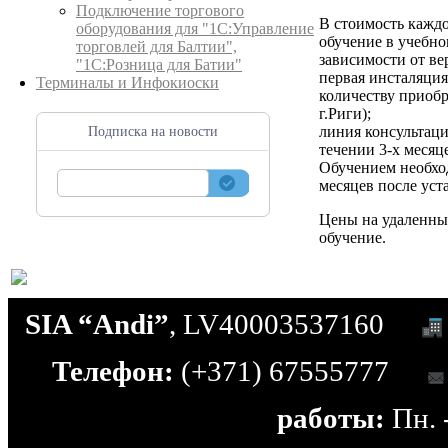
Подключение торгового
В стоимость кажд
оборудования для "1С:Управление
обучение в учебном
торговлей для Балтии",
зависимости от ве
"1С:Розница для Батии"
первая инсталяци
Терминалы и Инфокиоски
количеству приобр
г.Риги);
линия консультац
Подписка на новости
течении 3-х месяц
Обучением необход
месяцев после ус
Цены на удаленны
обучение.
SIA “Andi”
, LV40003537160
Телефон:
(+371) 67555777
работы:
Пн. -