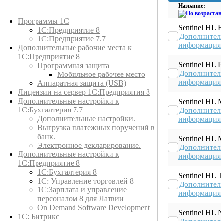
Название:
Каталог товаров
Программы 1С
Sentinel HL 
1С:Предприятие 8
Дополнител
1С:Предприятие 7.7
информация
Дополнительные рабочие места к
1С:Предприятие 8
Sentinel HL 
Программная защита
Дополнител
Мобильное рабочее место
информация
Аппаратная защита (USB)
Лицензии на сервер 1С:Предприятия 8
Дополнительные настройки к
Sentinel HL
1С:Бухгалтерия 7.7
Дополнител
Дополнительные настройки.
информация
Выгрузка платежных поручений в
банк.
Sentinel HL 
Электронное декларирование.
Дополнител
Дополнительные настройки к
информация
1С:Предприятие 8
1С:Бухгалтерия 8
Sentinel HL 
1C: Управление торговлей 8
Дополнител
1С:Зарплата и управление
информация
персоналом 8 для Латвии
On Demand Software Development
Sentinel HL 
1С: Битрикс