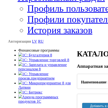
Профиль пользоват
Профили покупател
История заказов
Авторизация
LV
RU
Финансовые программы
КАТАЛ
1С: Бухгалтерия 8
1C: Управление торговлей 8
1C: Зарплата и управление
Аппаратная за
персоналом 8
1C: Управление
произв.предприятием
Наименование 
1С: Микропредприятие 8 для
Латвии
1C: Битрикс
Аренда программных
продуктов 1С