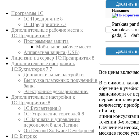
Каталог товаров
Название:
Программы 1С
1С:Предприятие 8
Pārskats par 
1С:Предприятие 7.7
samaksas stru
Дополнительные рабочие места к
gadā, 5 – dar
1С:Предприятие 8
Программная защита
Мобильное рабочее место
Аппаратная защита (USB)
Лицензии на сервер 1С:Предприятия 8
Дополнительные настройки к
1С:Бухгалтерия 7.7
Все цены включа
Дополнительные настройки.
Выгрузка платежных поручений в
В стоимость кажд
банк.
обучение в учебном
Электронное декларирование.
зависимости от ве
Дополнительные настройки к
первая инсталяци
1С:Предприятие 8
количеству приобр
1С:Бухгалтерия 8
г.Риги);
1C: Управление торговлей 8
линия консультац
1С:Зарплата и управление
течении 3-х месяц
персоналом 8 для Латвии
Обучением необход
On Demand Software Development
месяцев после ус
1С: Битрикс