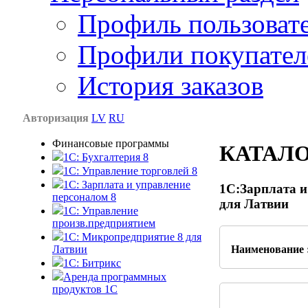
Профиль пользоват
Профили покупател
История заказов
Авторизация
LV
RU
Финансовые программы
КАТАЛ
1С: Бухгалтерия 8
1C: Управление торговлей 8
1C: Зарплата и управление
1С:Зарплата и
персоналом 8
для Латвии
1C: Управление
произв.предприятием
1С: Микропредприятие 8 для
Латвии
Наименование 
1C: Битрикс
Аренда программных
продуктов 1С