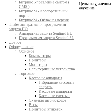
Битрикс Управление сайтом (
Цены на удаленны
CMS )
обучение.
Битрикс24 - Корпоративный
портал
Битрикс24 - Облачная версия
Thales аппаратная и программная
защита ПО
Аппаратная защита Sentinel HL
Программная защита Sentinel SL
Другое
Оборудование
Офисное
Компьютеры
Принтеры
Мониторы
Периферийные устройства
Торговое
Кассовые аппараты
Гибридные кассовые
апараты
Кассовые аппараты
Кассовые системы
Сканеры штрих-кодов
Весы
Принтеры этикеток