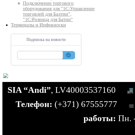
Подключение торгового
оборудования для "1С:Управление
торговлей для Балтии",
"1С:Розница для Батии"
Терминалы и Инфокиоски
Подписка на новости
SIA “Andi”
, LV40003537160
Телефон:
(+371) 67555777
работы:
Пн. -