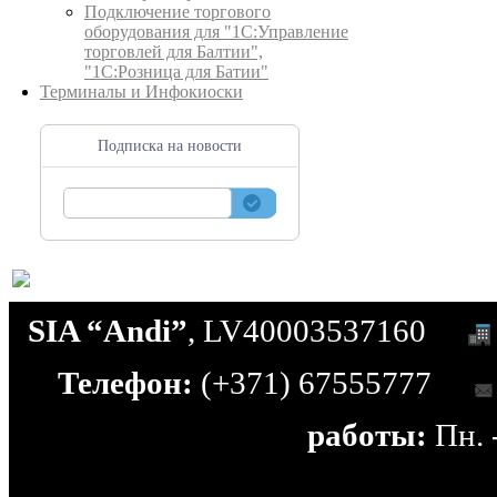
Подключение торгового
оборудования для "1С:Управление
торговлей для Балтии",
"1С:Розница для Батии"
Терминалы и Инфокиоски
Подписка на новости
SIA “Andi”
, LV40003537160
Телефон:
(+371) 67555777
работы:
Пн. -