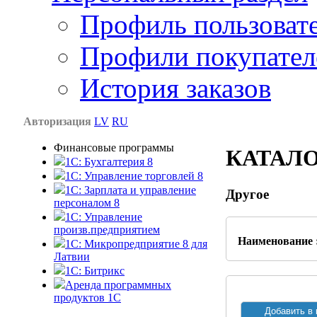
Профиль пользоват
Профили покупател
История заказов
Авторизация
LV
RU
Финансовые программы
КАТАЛ
1С: Бухгалтерия 8
1C: Управление торговлей 8
1C: Зарплата и управление
Другое
персоналом 8
1C: Управление
произв.предприятием
Наименование 
1С: Микропредприятие 8 для
Латвии
1C: Битрикс
Аренда программных
продуктов 1С