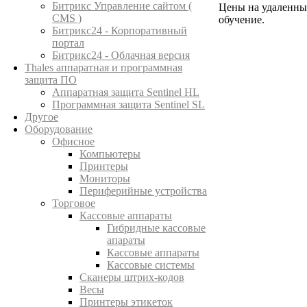
Битрикс Управление сайтом (
Цены на удаленны
CMS )
обучение.
Битрикс24 - Корпоративный
портал
Битрикс24 - Облачная версия
Thales аппаратная и программная
защита ПО
Аппаратная защита Sentinel HL
Программная защита Sentinel SL
Другое
Оборудование
Офисное
Компьютеры
Принтеры
Мониторы
Периферийные устройства
Торговое
Кассовые аппараты
Гибридные кассовые
апараты
Кассовые аппараты
Кассовые системы
Сканеры штрих-кодов
Весы
Принтеры этикеток