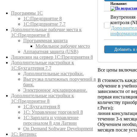
Название:
Каталог товаров
Программы 1С
Внутренняя 
1С:Предприятие 8
контроля (
1С:Предприятие 7.7
Дополнител
Дополнительные рабочие места к
информация
1С:Предприятие 8
Программная защита
Мобильное рабочее место
Аппаратная защита (USB)
Лицензии на сервер 1С:Предприятия 8
Дополнительные настройки к
1С:Бухгалтерия 7.7
Все цены включа
Дополнительные настройки.
Выгрузка платежных поручений в
В стоимость кажд
банк.
обучение в учебном
Электронное декларирование.
зависимости от ве
Дополнительные настройки к
первая инсталяци
1С:Предприятие 8
количеству приобр
1С:Бухгалтерия 8
г.Риги);
1C: Управление торговлей 8
линия консультац
1С:Зарплата и управление
течении 3-х месяц
персоналом 8 для Латвии
Обучением необход
On Demand Software Development
месяцев после ус
1С: Битрикс