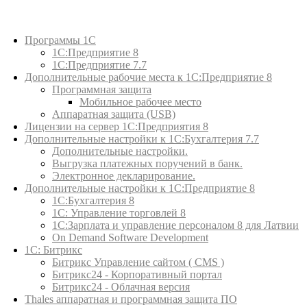
Каталог товаров
Программы 1С
1С:Предприятие 8
1С:Предприятие 7.7
Дополнительные рабочие места к 1С:Предприятие 8
Программная защита
Мобильное рабочее место
Аппаратная защита (USB)
Лицензии на сервер 1С:Предприятия 8
Дополнительные настройки к 1С:Бухгалтерия 7.7
Дополнительные настройки.
Выгрузка платежных поручений в банк.
Электронное декларирование.
Дополнительные настройки к 1С:Предприятие 8
1С:Бухгалтерия 8
1C: Управление торговлей 8
1С:Зарплата и управление персоналом 8 для Латвии
On Demand Software Development
1С: Битрикс
Битрикс Управление сайтом ( CMS )
Битрикс24 - Корпоративный портал
Битрикс24 - Облачная версия
Thales аппаратная и программная защита ПО