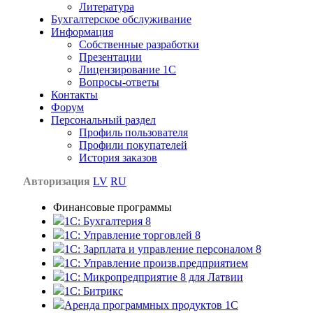
Литература
Бухгалтерское обслуживание
Информация
Собственные разработки
Презентации
Лицензирование 1С
Вопросы-ответы
Контакты
Форум
Персональный раздел
Профиль пользователя
Профили покупателей
История заказов
Авторизация
LV
RU
Финансовые программы
1С: Бухгалтерия 8
1C: Управление торговлей 8
1C: Зарплата и управление персоналом 8
1C: Управление произв.предприятием
1С: Микропредприятие 8 для Латвии
1C: Битрикс
Аренда программных продуктов 1С