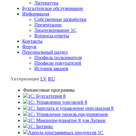
Литература
Бухгалтерское обслуживание
Информация
Собственные разработки
Презентации
Лицензирование 1С
Вопросы-ответы
Контакты
Форум
Персональный раздел
Профиль пользователя
Профили покупателей
История заказов
Авторизация
LV
RU
Финансовые программы
1С: Бухгалтерия 8
1C: Управление торговлей 8
1C: Зарплата и управление персоналом 8
1C: Управление произв.предприятием
1С: Микропредприятие 8 для Латвии
1C: Битрикс
Аренда программных продуктов 1С