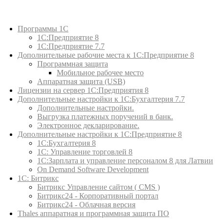
Каталог товаров
Программы 1С
1С:Предприятие 8
1С:Предприятие 7.7
Дополнительные рабочие места к 1С:Предприятие 8
Программная защита
Мобильное рабочее место
Аппаратная защита (USB)
Лицензии на сервер 1С:Предприятия 8
Дополнительные настройки к 1С:Бухгалтерия 7.7
Дополнительные настройки.
Выгрузка платежных поручений в банк.
Электронное декларирование.
Дополнительные настройки к 1С:Предприятие 8
1С:Бухгалтерия 8
1C: Управление торговлей 8
1С:Зарплата и управление персоналом 8 для Латвии
On Demand Software Development
1С: Битрикс
Битрикс Управление сайтом ( CMS )
Битрикс24 - Корпоративный портал
Битрикс24 - Облачная версия
Thales аппаратная и программная защита ПО