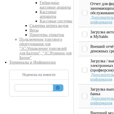
Гибридные
Отчет для ф
кассовые апараты
занимающихс
Кассовые
обслуживани
аппараты
Дополнитель
Кассовые системы
информация
Сканеры штрих-кодов
Весы
Загрузка акт
Принтеры этикеток
в MySaldo
Подключение торгового
оборудования для
Внеший отчё
"1С:Управление торговлей
денежных ср
для Балтии", "1С:Розница для
Батии"
Загрузка / вы
Терминалы и Инфокиоски
электронных 
(профверсия)
Дополнитель
Подписка на новости
информация
Загрузка вып
банка
Дополнитель
информация
Внешний мод