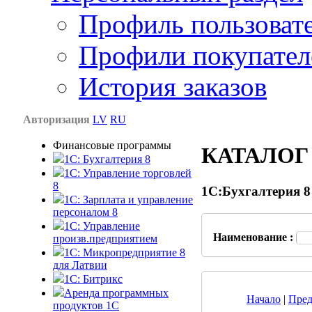
Профиль пользоват
Профили покупател
История заказов
Авторизация
LV
RU
Финансовые программы
КАТАЛОГ
1С: Бухгалтерия 8
1C: Управление торговлей
8
1С:Бухгалтерия 8
1C: Зарплата и управление
персоналом 8
1C: Управление
Наименование :
произв.предприятием
1С: Микропредприятие 8
для Латвии
1C: Битрикс
Аренда программных
Начало
|
Пред
продуктов 1С