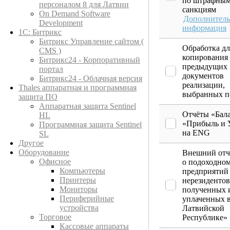
по штрафны
персоналом 8 для Латвии
санкциям
On Demand Software
Дополнитель
Development
информация
1С: Битрикс
Битрикс Управление сайтом (
Обработка дл
CMS )
копирования
Битрикс24 - Корпоративный
предыдущих
портал
документов
Битрикс24 - Облачная версия
реализации,
Thales аппаратная и программная
выбранных п
защита ПО
Аппаратная защита Sentinel
Отчёты «Бал
HL
«Прибыль и 
Программная защита Sentinel
на ENG
SL
Другое
Оборудование
Внешний отч
Офисное
о подоходном
Компьютеры
предприятий 
Принтеры
нерезидентов
Мониторы
полученных 
Периферийные
уплаченных 
устройства
Латвийской
Торговое
Республике»
Кассовые аппараты