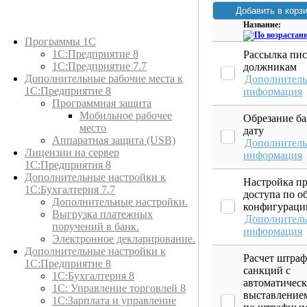
Название:
Каталог товаров
Программы 1С
1С:Предприятие 8
Рассылка пи
1С:Предприятие 7.7
должникам
Дополнительные рабочие места к
Дополнитель
1С:Предприятие 8
информация
Программная защита
Мобильное рабочее
Обрезание ба
место
дату
Аппаратная защита (USB)
Дополнитель
Лицензии на сервер
информация
1С:Предприятия 8
Дополнительные настройки к
Настройка п
1С:Бухгалтерия 7.7
доступа по о
Дополнительные настройки.
конфигураци
Выгрузка платежных
Дополнитель
поручений в банк.
информация
Электронное декларирование.
Дополнительные настройки к
Расчет штра
1С:Предприятие 8
санкций с
1С:Бухгалтерия 8
автоматичес
1C: Управление торговлей 8
выставлением
1С:Зарплата и управление