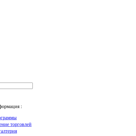
формация :
ограммы
ение торговлей
галтерия