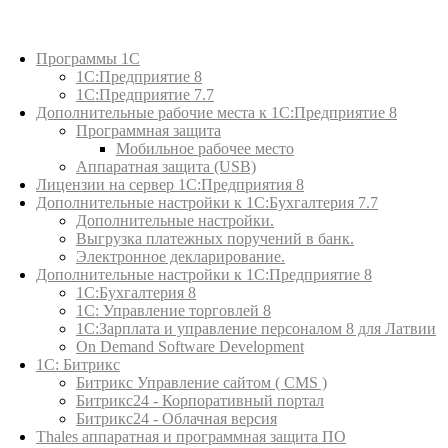
Каталог товаров
Программы 1С
1С:Предприятие 8
1С:Предприятие 7.7
Дополнительные рабочие места к 1С:Предприятие 8
Программная защита
Мобильное рабочее место
Аппаратная защита (USB)
Лицензии на сервер 1С:Предприятия 8
Дополнительные настройки к 1С:Бухгалтерия 7.7
Дополнительные настройки.
Выгрузка платежных поручений в банк.
Электронное декларирование.
Дополнительные настройки к 1С:Предприятие 8
1С:Бухгалтерия 8
1C: Управление торговлей 8
1С:Зарплата и управление персоналом 8 для Латвии
On Demand Software Development
1С: Битрикс
Битрикс Управление сайтом ( CMS )
Битрикс24 - Корпоративный портал
Битрикс24 - Облачная версия
Thales аппаратная и программная защита ПО