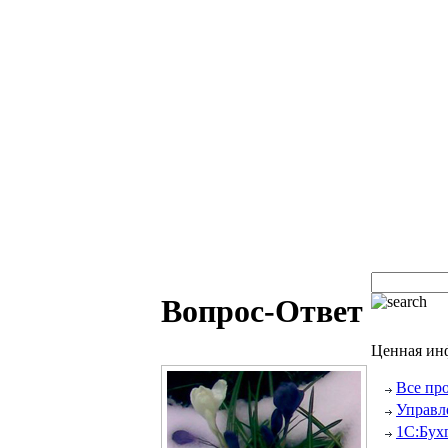
Вопрос-Ответ
Ценная ин
Все пр
Управл
1С:Бух