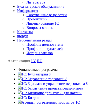
Литература
Бухгалтерское обслуживание
Информация
Собственные разработки
Презентации
Лицензирование 1С
Вопросы-ответы
Контакты
Форум
Персональный раздел
Профиль пользователя
Профили покупателей
История заказов
Авторизация
LV
RU
Финансовые программы
1С: Бухгалтерия 8
1C: Управление торговлей 8
1C: Зарплата и управление персоналом 8
1C: Управление произв.предприятием
1С: Микропредприятие 8 для Латвии
1C: Битрикс
Аренда программных продуктов 1С