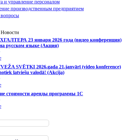
та и управление персоналом
ение производственным предприятием
 вопросы
 Новости
ГАЛТЕРА 23 января 2026 года (видео конференция)
на русском языке (Акция)
5
е
ŽA SVĒTKI 2026.gada 21.janvārī (video konference)
otiek latviešu valodā! (Akcija)
5
е
ие стоимости аренды программы 1С
5
е