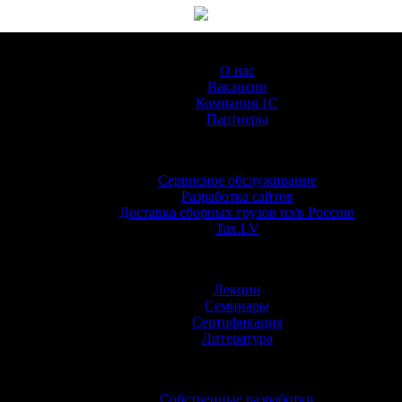
О Компании
О нас
Вакансии
Компания 1С
Партнеры
Услуги
Сервисное обслуживание
Разработка сайтов
Доставка сборных грузов из/в Россию
Tax.LV
Обучение
Лекции
Семинары
Сертификация
Литература
Информация
Собственные разработки