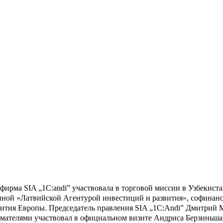
 фирма SIA „1C:andi” участвовала в торговой миссии в Узбекист
нной «Латвийской Агентурой инвестиций и развития», софинанс
вития Европы. Председатель правления SIA „1C:Andi” Дмитрий М
ателями участвовал в официальном визите Андриса Берзиньша в