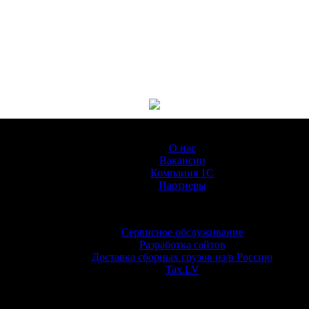
О Компании
О нас
Вакансии
Компания 1С
Партнеры
Услуги
Сервисное обслуживание
Разработка сайтов
Доставка сборных грузов из/в Россию
Tax.LV
Обучение