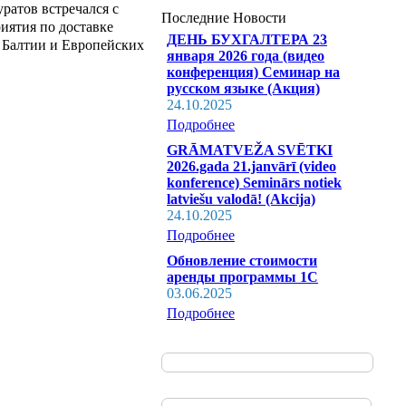
ратов встречался с
Последние Новости
иятия по доставке
ДЕНЬ БУХГАЛТЕРА 23
з Балтии и Европейских
января 2026 года (видео
конференция) Семинар на
русском языке (Акция)
24.10.2025
Подробнее
GRĀMATVEŽA SVĒTKI
2026.gada 21.janvārī (video
konference) Seminārs notiek
latviešu valodā! (Akcija)
24.10.2025
Подробнее
Обновление стоимости
аренды программы 1С
03.06.2025
Подробнее