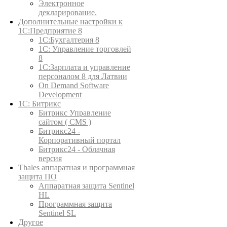
Электронное
декларирование.
Дополнительные настройки к
1С:Предприятие 8
1С:Бухгалтерия 8
1C: Управление торговлей
8
1С:Зарплата и управление
персоналом 8 для Латвии
On Demand Software
Development
1С: Битрикс
Битрикс Управление
сайтом ( CMS )
Битрикс24 -
Корпоративный портал
Битрикс24 - Облачная
версия
Thales аппаратная и программная
защита ПО
Аппаратная защита Sentinel
HL
Программная защита
Sentinel SL
Другое