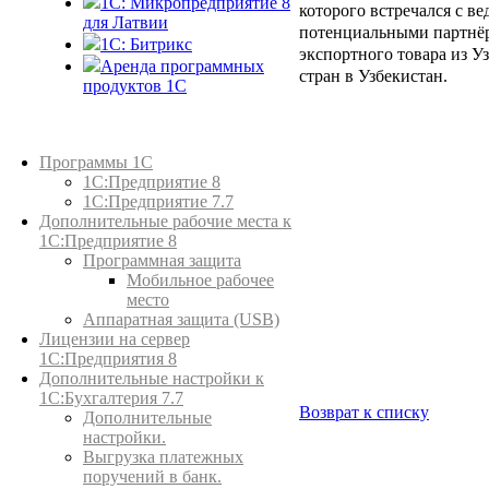
1С: Микропредприятие 8
которого встречался с в
для Латвии
потенциальными партнёр
1C: Битрикс
экспортного товара из У
Аренда программных
стран в Узбекистан.
продуктов 1С
Каталог товаров
Программы 1С
1С:Предприятие 8
1С:Предприятие 7.7
Дополнительные рабочие места к
1С:Предприятие 8
Программная защита
Мобильное рабочее
место
Аппаратная защита (USB)
Лицензии на сервер
1С:Предприятия 8
Дополнительные настройки к
1С:Бухгалтерия 7.7
Возврат к списку
Дополнительные
настройки.
Выгрузка платежных
поручений в банк.