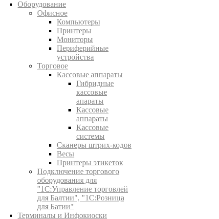
Оборудование
Офисное
Компьютеры
Принтеры
Мониторы
Периферийные
устройства
Торговое
Кассовые аппараты
Гибридные
кассовые
апараты
Кассовые
аппараты
Кассовые
системы
Сканеры штрих-кодов
Весы
Принтеры этикеток
Подключение торгового
оборудования для
"1С:Управление торговлей
для Балтии", "1С:Розница
для Батии"
Терминалы и Инфокиоски