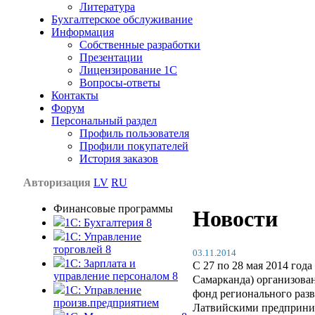
Литература
Бухгалтерское обслуживание
Информация
Собственные разработки
Презентации
Лицензирование 1С
Вопросы-ответы
Контакты
Форум
Персональный раздел
Профиль пользователя
Профили покупателей
История заказов
Авторизация
LV
RU
Финансовые программы
Новости
1С: Бухгалтерия 8
1C: Управление
торговлей 8
03.11.2014
1C: Зарплата и
С 27 по 28 мая 2014 года
управление персоналом 8
Самарканда) организова
1C: Управление
фонд регионального раз
произв.предприятием
Латвийскими предприним