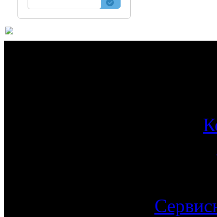
О 
К
Сервис