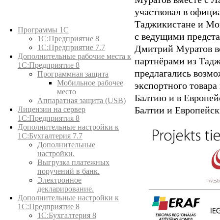
участвовал в офици
Каталог товаров
Таджикистане и Мон
Программы 1С
с ведущими предста
1С:Предприятие 8
Дмитрий Муратов в
1С:Предприятие 7.7
Дополнительные рабочие места к
партнёрами из Тад
1С:Предприятие 8
предлагались возмо
Программная защита
Мобильное рабочее
экспортного товара
место
Балтию и в Европей
Аппаратная защита (USB)
Балтии и Европейск
Лицензии на сервер
1С:Предприятия 8
Дополнительные настройки к
1С:Бухгалтерия 7.7
Дополнительные
настройки.
Выгрузка платежных
поручений в банк.
Электронное
декларирование.
Дополнительные настройки к
1С:Предприятие 8
1С:Бухгалтерия 8