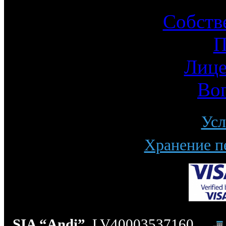
Собств
П
Лице
Во
Усл
Хранение п
SIA “Andi”
, LV40003537160