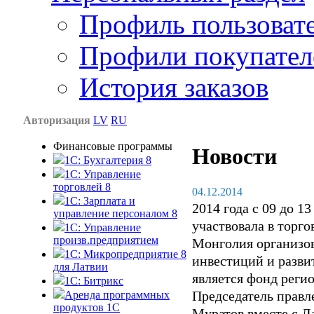
Профиль пользоват
Профили покупател
История заказов
Авторизация
LV
RU
Финансовые программы
Новости
1С: Бухгалтерия 8
1C: Управление
торговлей 8
04.12.2014
1C: Зарплата и
2014 года с 09 до 
управление персоналом 8
участвовала в торг
1C: Управление
произв.предприятием
Монголия организо
1С: Микропредприятие 8
инвестиций и разви
для Латвии
является фонд реги
1C: Битрикс
Председатель правл
Аренда программных
продуктов 1С
Муратов вместе с 