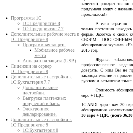
качество) рождает только
придумали водку с названи
Каталог товаров
прояснилось!»
Программы 1С
1С:Предприятие 8
А если серьезно -
1С:Предприятие 7.7
только постоянно находяс
Дополнительные рабочие места к
форме. Заботясь о своих к
1С:Предприятие 8
СВОИМ ПОСТОЯННЫМ
Программная защита
абонирования журнала «На
Мобильное рабочее
2015 год.
место
Журнал «Налогов
Аппаратная защита (USB)
профессиональное издан
Лицензии на сервер
доверять. С ним Вы не п
1С:Предприятия 8
законодательстве и примет
Дополнительные настройки к
русском и латышском языке.
1С:Бухгалтерия 7.7
Дополнительные
Стоимость абониров
настройки.
евро + НДС.
Выгрузка платежных
поручений в банк.
1C:ANDI
дарит вам 20 евр
Электронное
абонирования «коллективно
декларирование.
30 евро + НДС (всего 36,30
Дополнительные настройки к
1С:Предприятие 8
1С:Бухгалтерия 8