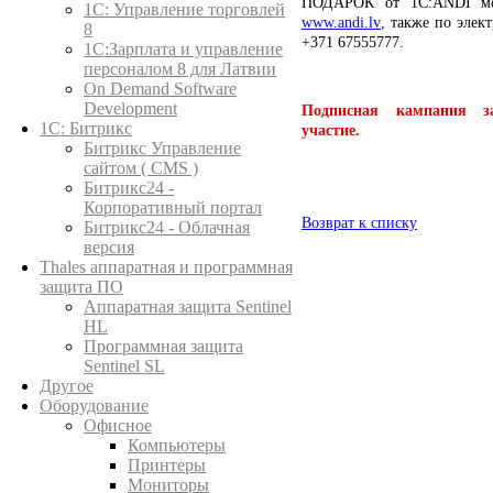
ПОДАРОК от
1C:ANDI
мо
1C: Управление торговлей
www.andi.lv
, также по элек
8
+371 67555777.
1С:Зарплата и управление
персоналом 8 для Латвии
On Demand Software
Development
Подписная кампания з
1С: Битрикс
участие.
Битрикс Управление
сайтом ( CMS )
Битрикс24 -
Корпоративный портал
Возврат к списку
Битрикс24 - Облачная
версия
Thales аппаратная и программная
защита ПО
Аппаратная защита Sentinel
HL
Программная защита
Sentinel SL
Другое
Оборудование
Офисное
Компьютеры
Принтеры
Мониторы