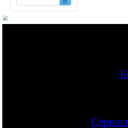
О 
К
Сервис