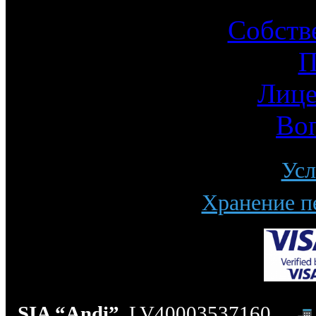
Собств
П
Лице
Во
Усл
Хранение п
SIA “Andi”
, LV40003537160