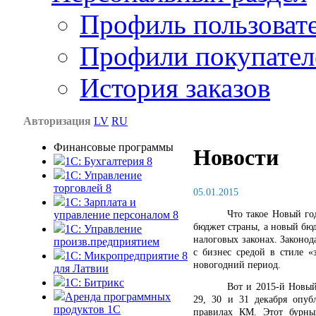
Профиль пользоват
Профили покупател
История заказов
Авторизация
LV
RU
Финансовые программы
Новости
1С: Бухгалтерия 8
1C: Управление
торговлей 8
05.01.2015
1C: Зарплата и
Что такое Новый го
управление персоналом 8
бюджет страны, а новый бюд
1C: Управление
налоговых законах. Законод
произв.предприятием
с бизнес средой в стиле 
1С: Микропредприятие 8
новогодний период.
для Латвии
1C: Битрикс
Вот и 2015-й Новый
Аренда программных
29, 30 и 31 декабря опуб
продуктов 1С
правилах КМ. Этот бурны